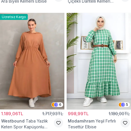
Ara Biyeli Kemerli Elbise
Çiçekli Dantelli Kemeri
Çiçekli Elbise
Ücretsiz Kargo
6
5
1.189,06TL
1.717,93TL
998,99TL
1.180,00TL
Westbound
Taba Yazlık
Modamihram
Yeşil Fırfırlı
Keten Spor Kapüşonlu
Tesettür Elbise