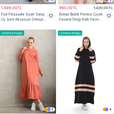
1.499,00TL
960,00TL
1.420,00TL
Fzd Filizzade
Siyah Salaş
Dimar Butik
Pembe Çiçek
Üç Şerit Aksesuar Detaylı
Desenli Eteği Katlı Yarım
Kloş Elbise
Düğmeli Elbise
Ücretsiz Kargo
Ücretsiz Kargo
5
4