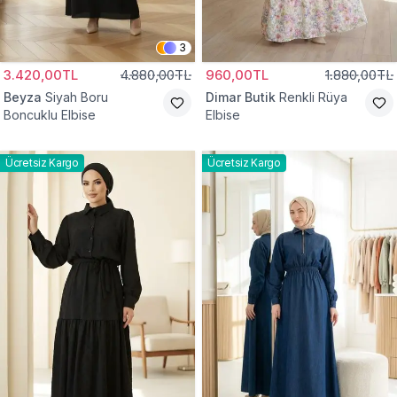
3
3.420,00TL
4.880,00TL
960,00TL
1.880,00TL
Beyza
Siyah Boru
Dimar Butik
Renkli Rüya
Boncuklu Elbise
Elbise
Ücretsiz Kargo
Ücretsiz Kargo