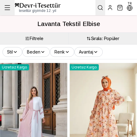
TR
tesettür giyimde 12. yıl
Lavanta Tekstil Elbise
Filtrele
Sırala: Popüler
Stil
Beden
Renk
Avantaj
Ücretsiz Kargo
Ücretsiz Kargo