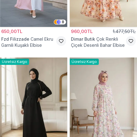
8
650,00TL
960,00TL
1.477,50TL
Fzd Filizzade
Camel Ekru
Dimar Butik
Çok Renkli
Garnili Kuşaklı Elbise
Çiçek Desenli Bahar Elbise
Ücretsiz Kargo
Ücretsiz Kargo