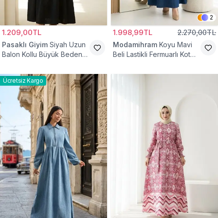
2
1.209,00TL
1.998,99TL
2.270,00TL
Pasaklı Giyim
Siyah Uzun
Modamihram
Koyu Mavi
Balon Kollu Büyük Beden
Beli Lastikli Fermuarlı Kot
Tesettür Elbise
Elbise
Ücretsiz Kargo