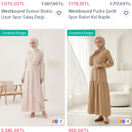
1.070,03TL
1.307,95TL
1.178,35TL
1.717,93TL
Westbound
Somon Bloklu
Westbound
Pudra Şeritli
Uzun Spor Salaş Eteği
Spor Balon Kol İkiiplik
Fırfırlı Tesettür Elbise
Tesettür Elbise
Ücretsiz Kargo
Ücretsiz Kargo
3
4
5.385,00TL
950,00TL