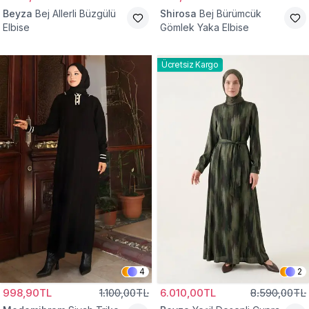
Beyza
Bej Allerli Büzgülü
Shirosa
Bej Bürümcük
Elbise
Gömlek Yaka Elbise
Ücretsiz Kargo
4
2
998,90TL
1.100,00TL
6.010,00TL
8.590,00TL