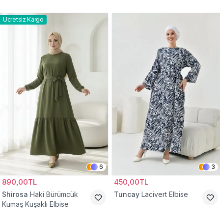
Belden Büzgülü Cepli
Tesettür Elbise
Ücretsiz Kargo
6
3
890,00TL
450,00TL
Shirosa
Haki Bürümcük
Tuncay
Lacivert Elbise
Kumaş Kuşaklı Elbise