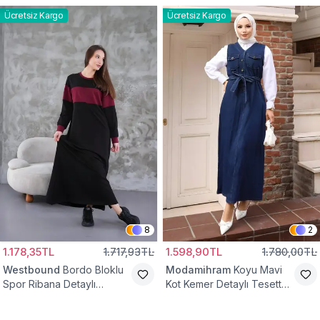
Ücretsiz Kargo
Ücretsiz Kargo
8
2
1.178,35TL
1.717,93TL
1.598,90TL
1.780,00TL
Westbound
Bordo Bloklu
Modamihram
Koyu Mavi
Spor Ribana Detaylı
Kot Kemer Detaylı Tesettür
Tesettür Elbise
Elbise