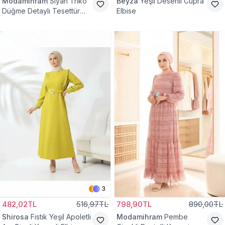
Modamihram
Siyah Triko
Beyza
Yeşil Desenli Cupra
Düğme Detaylı Tesettür
Elbise
Elbise
3
482,02TL
516,97TL
798,90TL
890,00TL
Shirosa
Fıstık Yeşil Apoletli
Modamihram
Pembe