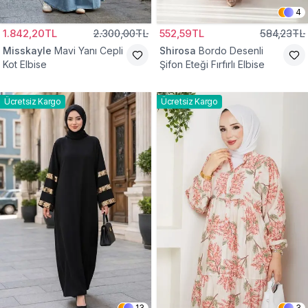
4
1.842,20TL
2.300,00TL
552,59TL
584,23TL
Misskayle
Mavi Yanı Cepli
Shirosa
Bordo Desenli
Kot Elbise
Şifon Eteği Fırfırlı Elbise
Ücretsiz Kargo
Ücretsiz Kargo
13
3