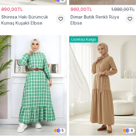
890,00TL
960,00TL
1.880,00TL
Shirosa
Haki Bürümcük
Dimar Butik
Renkli Rüya
Kumaş Kuşaklı Elbise
Elbise
Ücretsiz Kargo
5
4