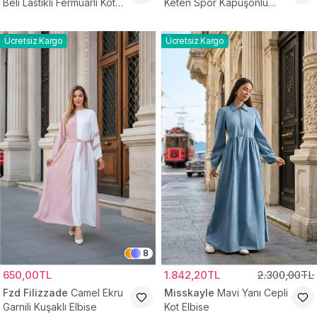
Beli Lastikli Fermuarlı Kot
Keten Spor Kapüşonlu
Elbise
Belden Büzgülü Cepli
Tesettür Elbise
Ücretsiz Kargo
Ücretsiz Kargo
8
650,00TL
1.842,20TL
2.300,00TL
Fzd Filizzade
Camel Ekru
Misskayle
Mavi Yanı Cepli
Garnili Kuşaklı Elbise
Kot Elbise