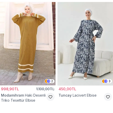
2
3
998,90TL
1.100,00TL
450,00TL
Modamihram
Haki Desenli
Tuncay
Lacivert Elbise
Triko Tesettür Elbise