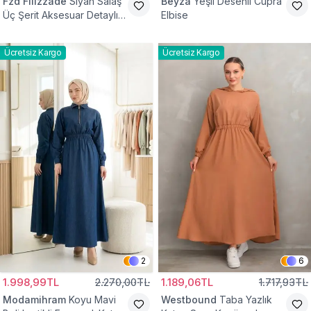
Fzd Filizzade
Siyah Salaş
Beyza
Yeşil Desenli Cupra
Üç Şerit Aksesuar Detaylı
Elbise
Kloş Elbise
Ücretsiz Kargo
Ücretsiz Kargo
2
6
1.998,99TL
2.270,00TL
1.189,06TL
1.717,93TL
Modamihram
Koyu Mavi
Westbound
Taba Yazlık