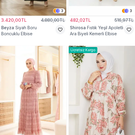
3
3
3.420,00TL
4.880,00TL
482,02TL
516,97TL
Beyza
Siyah Boru
Shirosa
Fıstık Yeşil Apoletli
Boncuklu Elbise
Ara Biyeli Kemerli Elbise
Ücretsiz Kargo