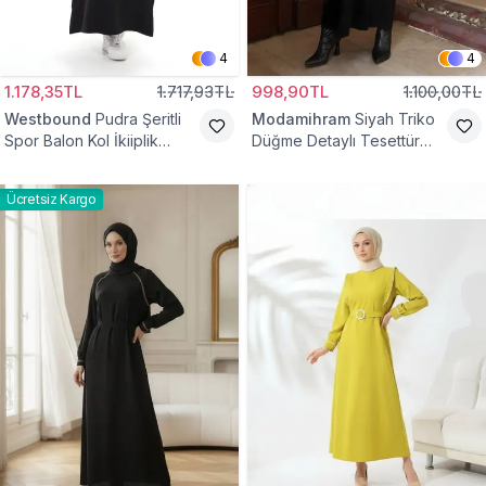
4
4
1.178,35TL
1.717,93TL
998,90TL
1.100,00TL
Westbound
Pudra Şeritli
Modamihram
Siyah Triko
Spor Balon Kol İkiiplik
Düğme Detaylı Tesettür
Tesettür Elbise
Elbise
Ücretsiz Kargo