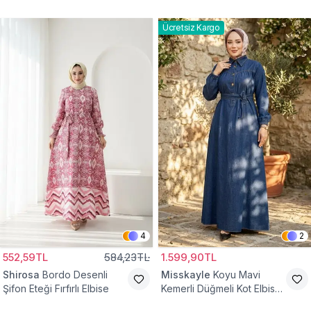
Ücretsiz Kargo
4
2
552,59TL
584,23TL
1.599,90TL
Shirosa
Bordo Desenli
Misskayle
Koyu Mavi
Şifon Eteği Fırfırlı Elbise
Kemerli Düğmeli Kot Elbise
Takım