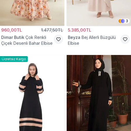
3
960,00TL
1.477,50TL
5.385,00TL
Dimar Butik
Çok Renkli
Beyza
Bej Allerli Büzgülü
Çiçek Desenli Bahar Elbise
Elbise
Ücretsiz Kargo