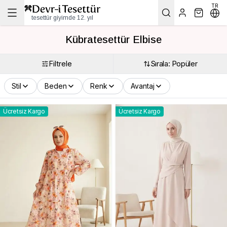
TR
tesettür giyimde 12. yıl
Kübratesettür Elbise
Filtrele
Sırala: Popüler
Stil
Beden
Renk
Avantaj
Ücretsiz Kargo
Ücretsiz Kargo