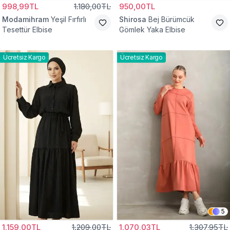
998,99TL
1.180,00TL
950,00TL
Modamihram
Yeşil Fırfırlı
Shirosa
Bej Bürümcük
Tesettür Elbise
Gömlek Yaka Elbise
Ücretsiz Kargo
Ücretsiz Kargo
5
1.159,00TL
1.209,00TL
1.070,03TL
1.307,95TL