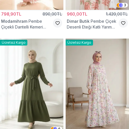
3
798,90TL
890,00TL
960,00TL
1.420,00TL
Modamihram
Pembe
Dimar Butik
Pembe Çiçek
Çiçekli Dantelli Kemeri
Desenli Eteği Katlı Yarım
Çiçekli Elbise
Düğmeli Elbise
Ücretsiz Kargo
Ücretsiz Kargo
6