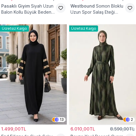
Pasaklı Giyim
Siyah Uzun
Westbound
Somon Bloklu
Balon Kollu Büyük Beden
Uzun Spor Salaş Eteği
Tesettür Elbise
Fırfırlı Tesettür Elbise
Ücretsiz Kargo
Ücretsiz Kargo
13
2
1.499,00TL
6.010,00TL
8.590,00TL