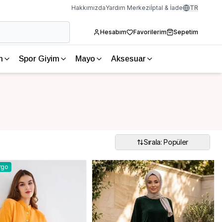
Hakkımızda
Yardım Merkezi
İptal & İade
TR
Hesabım
Favorilerim
Sepetim
m
Spor Giyim
Mayo
Aksesuar
Sırala: Popüler
rgo