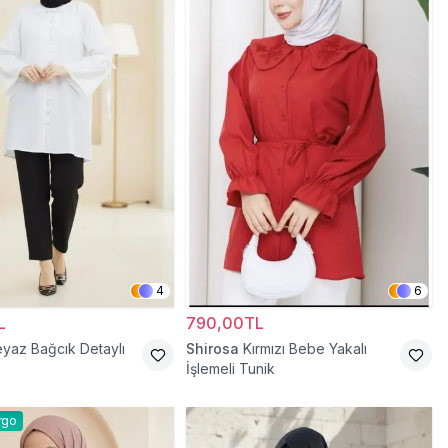
4
6
L
790,00TL
yaz Bağcık Detaylı
Shirosa
Kırmızı Bebe Yakalı
İşlemeli Tunik
rgo