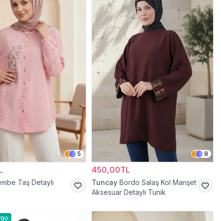
5
8
L
450,00TL
mbe Taş Detaylı
Tuncay
Bordo Salaş Kol Manşet
Aksesuar Detaylı Tunik
rgo