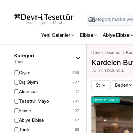
tesettür giyimde 12. yıl
Yeni Gelenler
Elbise
Abiye Elbise
Devr-i Tesettür
Kar
Kategori
Kardelen Bu
Tümü
55 ürün bulundu.
Giyim
588
Dış Giyim
287
Stil
Beden
Aksesuar
21
Ücretsiz Kargo
Tesettür Mayo
283
Elbise
107
Abiye Elbise
47
Tunik
55