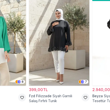
8
7
399,00TL
2.940,0
Fzd Filizzade
Siyah Garnili
Beyza
Siy
Salaş Fırfırlı Tunik
Tesettür T