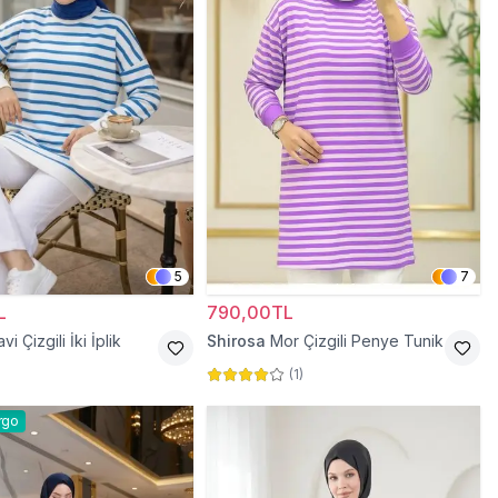
5
7
L
790,00TL
vi Çizgili İki İplik
Shirosa
Mor Çizgili Penye Tunik
(
1
)
rgo