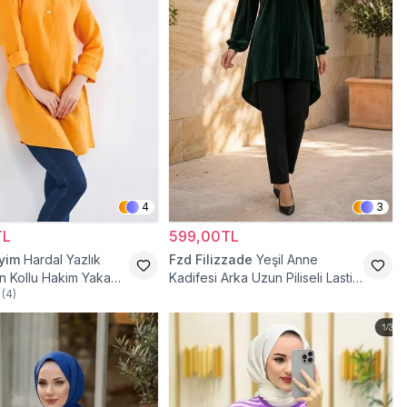
4
3
TL
599,00TL
iyim
Hardal Yazlık
Fzd Filizzade
Yeşil Anne
n Kollu Hakim Yaka
Kadifesi Arka Uzun Piliseli Lastik
(
4
)
ttür Tunik
Kol Torba Tunik