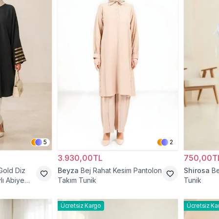
5
2
3.930,00TL
750,00T
Gold Diz
Beyza
Bej Rahat Kesim Pantolon
Shirosa
Be
lı Abiye
Takım Tunik
Tunik
Ücretsiz Kargo
Ücretsiz Ka