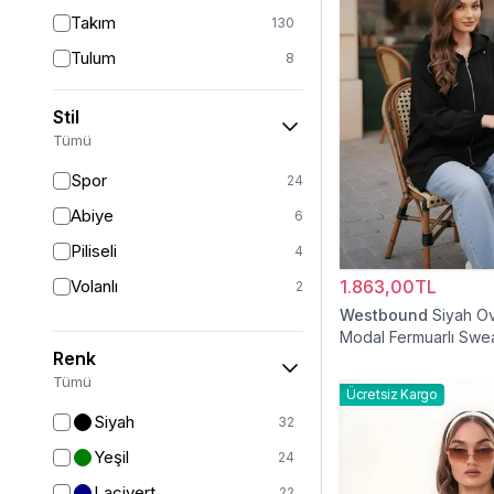
Takım
130
Tulum
8
Pantolon
153
Stil
Etek
19
Tümü
Pantolon Etek
2
Spor
24
Bluz & Gömlek
15
Abiye
6
Kazak
6
Piliseli
4
Eşofman
64
Volanlı
1.863,00TL
2
Şal
6
Westbound
Siyah O
Modal Fermuarlı Swea
Bone
15
Renk
Ferace
126
Tümü
Ücretsiz Kargo
Kap & Pardesü
23
Siyah
32
Trençkot
32
Yeşil
24
Hırka
4
Lacivert
22