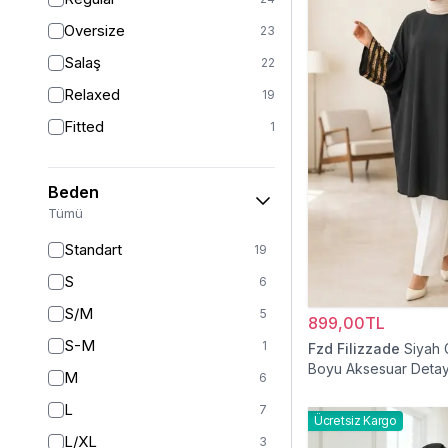
Oversize
23
Salaş
22
Relaxed
19
Fitted
1
Beden
Tümü
Standart
19
S
6
S/M
5
899,00TL
S-M
1
Fzd Filizzade
Siyah 
Boyu Aksesuar Detay
M
6
Tunik
L
7
Ücretsiz Kargo
L/XL
3