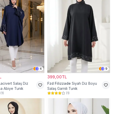
4
9
L
399,00TL
Lacivert Salaş Diz
Fzd Filizzade
Siyah Diz Boyu
a Abiye Tunik
Salaş Garnili Tunik
(
1
)
(
1
)