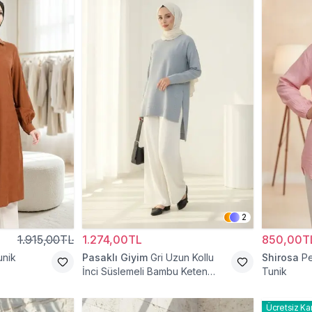
2
1.915,00TL
1.274,00TL
850,00T
unik
Pasaklı Giyim
Gri Uzun Kollu
Shirosa
Pe
İnci Süslemeli Bambu Keten
Tunik
Tunik
Ücretsiz Ka