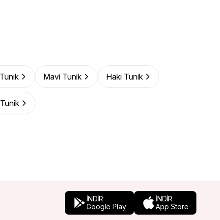
 Tunik
Mavi Tunik
Haki Tunik
Tunik
İNDİR
İNDİR
Google Play
App Store