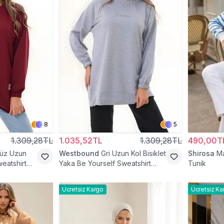
8
5
1.309,28TL
1.035,52TL
1.309,28TL
490,00T
üz Uzun
Westbound
Gri Uzun Kol Bisiklet
Shirosa
Ma
weatshirt
Yaka Be Yourself Sweatshirt
Tunik
Tunik
Ücretsiz Kargo
Ücretsiz Ka