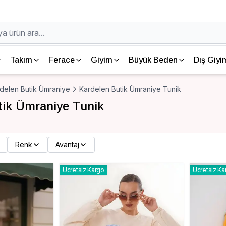
Takım
Ferace
Giyim
Büyük Beden
Dış Giyi
delen Butik Ümraniye
Kardelen Butik Ümraniye Tunik
tik Ümraniye Tunik
Renk
Avantaj
Ücretsiz Kargo
Ücretsiz Ka