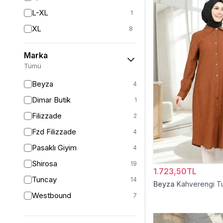
L-XL
1
XL
8
2XL
7
Marka
XXLLNG
1
Tümü
XXL
1
Beyza
4
3XL
1
Dimar Butik
1
4XL
1
Filizzade
2
36
5
Fzd Filizzade
4
38
18
Pasaklı Giyim
4
38-40
1
Shirosa
19
1.723,50TL
40
17
Tuncay
14
Beyza
Kahverengi T
42
13
Westbound
7
42/44
1
44
11