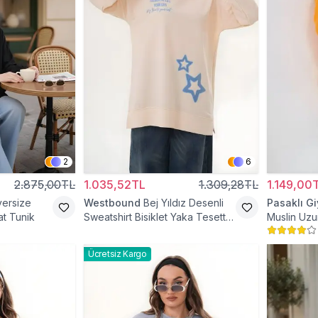
2
6
2.875,00TL
1.035,52TL
1.309,28TL
1.149,00
versize
Westbound
Bej Yıldız Desenli
Pasaklı G
t Tunik
Sweatshirt Bisiklet Yaka Tesettür
Muslin Uzu
Tunik
Cepli Tese
Ücretsiz Kargo