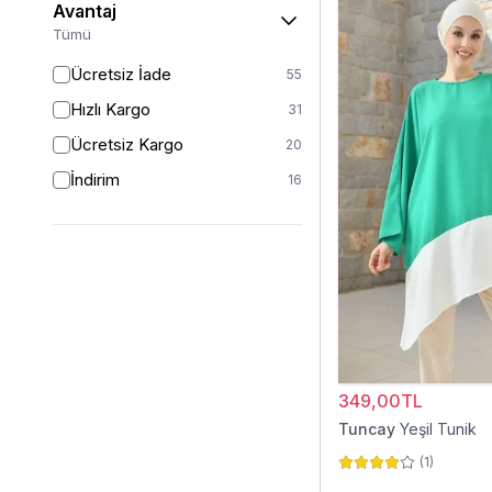
Avantaj
46
7
Tümü
46/48
1
Ücretsiz İade
55
48
1
Hızlı Kargo
31
50
1
Ücretsiz Kargo
20
İndirim
16
349,00TL
Tuncay
Yeşil Tunik
(
1
)