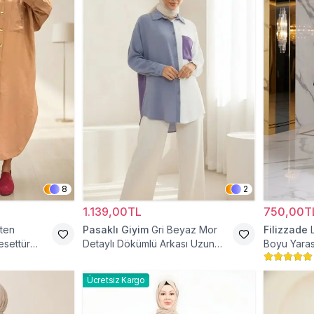
8
2
1.139,00TL
750,00T
ten
Pasaklı Giyim
Gri Beyaz Mor
Filizzade
esettür
Detaylı Dökümlü Arkası Uzun
Boyu Yaras
Gömlek Tunik
Ücretsiz Kargo