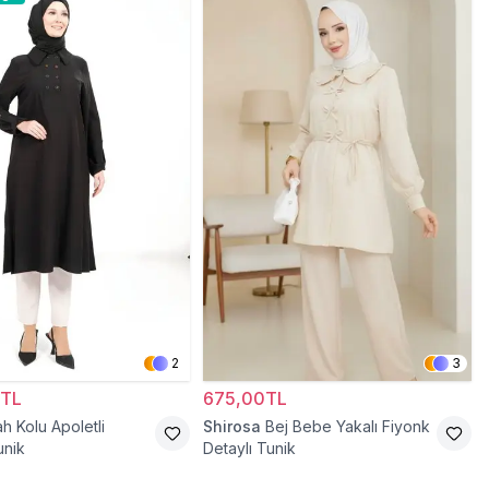
2
3
0TL
675,00TL
ah Kolu Apoletli
Shirosa
Bej Bebe Yakalı Fiyonk
unik
Detaylı Tunik