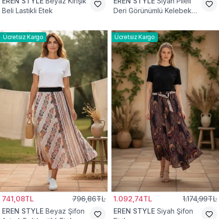
EREN STYLE
Beyaz Kırışık
EREN STYLE
Siyah Pileli
Beli Lastikli Etek
Deri Görünümlü Kelebek
ve Taş Detaylı Pamuklu
Viskon Etek
Ücretsiz Kargo
Ücretsiz Kargo
741,08TL
796,86TL
1.092,74TL
1.174,99TL
EREN STYLE
Beyaz Şifon
EREN STYLE
Siyah Şifon