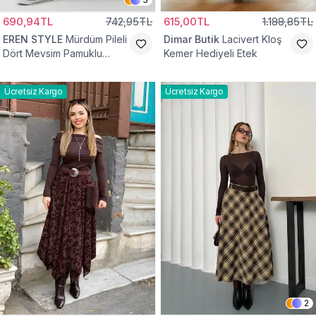
690,94TL
742,95TL
615,00TL
1.188,85TL
EREN STYLE
Mürdüm Pileli
Dimar Butik
Lacivert Kloş
Dört Mevsim Pamuklu
Kemer Hediyeli Etek
Dokuma Viskon Etek
Ücretsiz Kargo
Ücretsiz Kargo
2