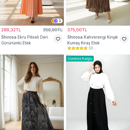
2
289,32TL
350,00TL
375,00TL
Shirosa
Ekru Piliseli Deri
Shirosa
Kahverengi Kırışık
Görünümlü Etek
Kumaş Kıraş Etek
(
2
)
Ücretsiz Kargo