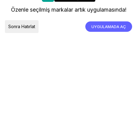
kullanıyoruz.
Kargo ve Teslimat
Özenle seçilmiş markalar artık uygulamasında!
İade, İptal ve Değişim
Çerez Tercihleri
Tümünü Kabul Et
Sonra Hatırlat
UYGULAMADA AÇ
TESLIMAT ÜLKESI
Türkiye
© 2026 Devr-i Tesettür -
Her Hakkı Saklıdır