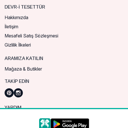
DEVR-I TESETTÜR
Hakkımızda
İletişim
Mesafeli Satış Sözleşmesi
Gizlilik İlkeleri
ARAMIZA KATILIN
Mağaza & Butikler
TAKIP EDIN
YARDIM
Sık Sorulan Sorular
Nasıl Sipariş Verebilirim?
Daha iyi bir alışveriş deneyimi için çerezleri