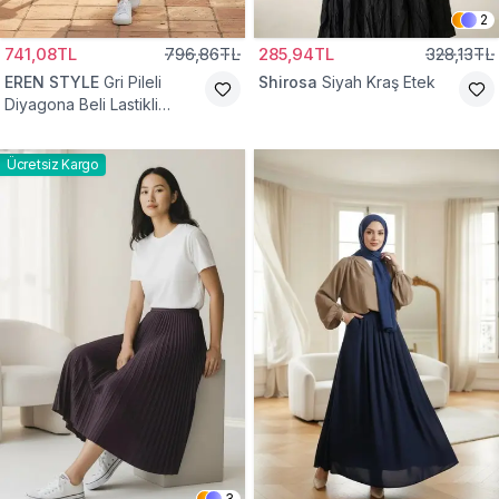
2
741,08TL
796,86TL
285,94TL
328,13TL
EREN STYLE
Gri Pileli
Shirosa
Siyah Kraş Etek
Diyagona Beli Lastikli
Pamuklu Etek
Ücretsiz Kargo
3