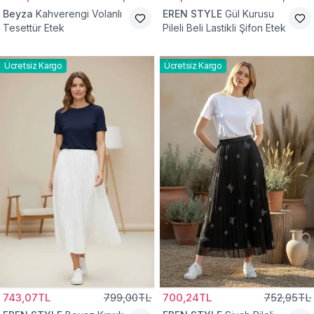
Beyza
Kahverengi Volanlı
EREN STYLE
Gül Kurusu
Tesettür Etek
Pileli Beli Lastikli Şifon Etek
Ücretsiz Kargo
Ücretsiz Kargo
743,07TL
799,00TL
700,24TL
752,95TL