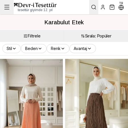
TR
tesettür giyimde 12. yıl
Karabulut Etek
Filtrele
Sırala: Popüler
Stil
Beden
Renk
Avantaj