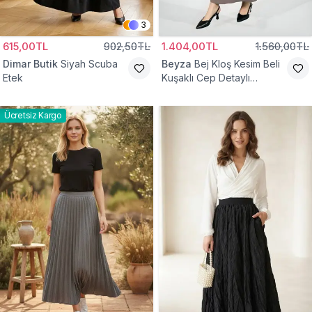
3
615,00TL
902,50TL
1.404,00TL
1.560,00TL
Dimar Butik
Siyah Scuba
Beyza
Bej Kloş Kesim Beli
Etek
Kuşaklı Cep Detaylı
Tesettür Etek
Ücretsiz Kargo