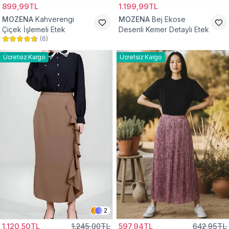
899,99TL
1.199,99TL
MOZENA
Kahverengi
MOZENA
Bej Ekose
Çiçek İşlemeli Etek
Desenli Kemer Detaylı Etek
(
6
)
Ücretsiz Kargo
Ücretsiz Kargo
2
1.120,50TL
1.245,00TL
597,94TL
642,95TL