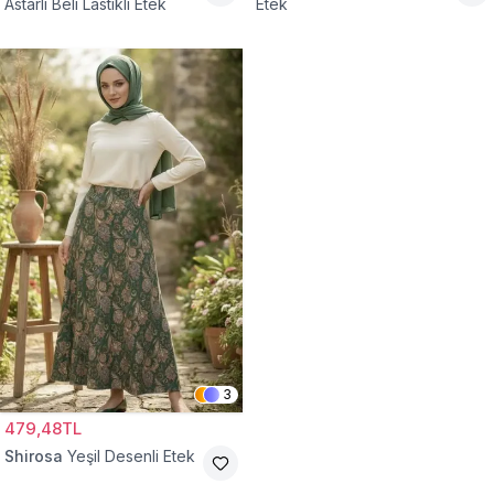
Astarlı Beli Lastikli Etek
Etek
3
479,48TL
Shirosa
Yeşil Desenli Etek