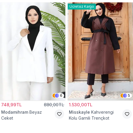
Ücretsiz Kargo
6
5
748,99TL
880,00TL
1.530,00TL
Modamihram
Beyaz
Misskayle
Kahverengi
Ceket
Kolu Garnili Trençkot