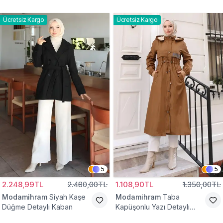
Yelek
Bağcıklı Kap
Ücretsiz Kargo
Ücretsiz Kargo
5
5
2.248,99TL
2.480,00TL
1.108,90TL
1.350,00TL
Modamihram
Siyah Kaşe
Modamihram
Taba
Düğme Detaylı Kaban
Kapüşonlu Yazı Detaylı
Mont