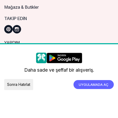
Mağaza & Butikler
TAKIP EDIN
YARDIM
Sık Sorulan Sorular
Nasıl Sipariş Verebilirim?
Daha iyi bir alışveriş deneyimi için çerezleri
kullanıyoruz.
Kargo ve Teslimat
Daha sade ve şeffaf bir alışveriş.
İade, İptal ve Değişim
Çerez Tercihleri
Tümünü Kabul Et
Sonra Hatırlat
UYGULAMADA AÇ
TESLIMAT ÜLKESI