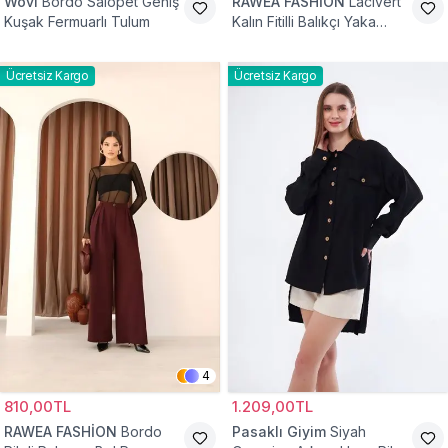
Wovi
Bordo Salopet Geniş
RAWEA FASHİON
Lacivert
Kuşak Fermuarlı Tulum
Kalın Fitilli Balıkçı Yaka
Pamuklu Triko Kazak
Ücretsiz Kargo
Ücretsiz Kargo
4
810,00TL
1.209,00TL
RAWEA FASHİON
Bordo
Pasaklı Giyim
Siyah