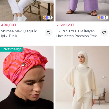
5
3
490,00TL
2.699,23TL
Shirosa
Mavi Çizgili İki
EREN STYLE
Lila İtalyan
İplik Tunik
Ham Keten Pantolon Etek
Ücretsiz Kargo