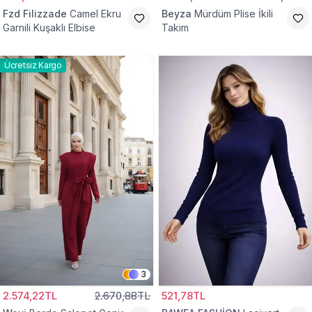
Fzd Filizzade
Camel Ekru
Beyza
Mürdüm Plise İkili
Garnili Kuşaklı Elbise
Takım
Ücretsiz Kargo
3
2.574,22TL
2.670,88TL
521,78TL