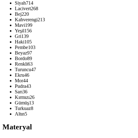
Siyah
714
Lacivert
268
Bej
220
Kahverengi
213
Mavi
199
Yeşil
156
Gri
139
Haki
105
Pembe
103
Beyaz
97
Bordo
89
Renkli
63
Turuncu
47
Ekru
46
Mor
44
Pudra
43
Sarı
36
Kırmızı
26
Gümüş
13
Turkuaz
8
Altın
5
Materyal