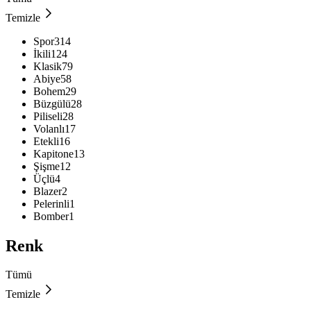
Temizle
Spor
314
İkili
124
Klasik
79
Abiye
58
Bohem
29
Büzgülü
28
Piliseli
28
Volanlı
17
Etekli
16
Kapitone
13
Şişme
12
Üçlü
4
Blazer
2
Pelerinli
1
Bomber
1
Renk
Tümü
Temizle