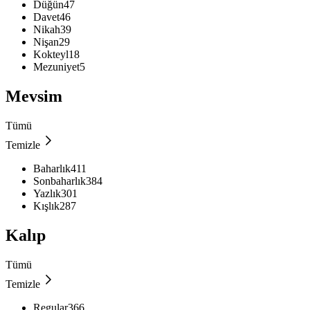
Düğün
47
Davet
46
Nikah
39
Nişan
29
Kokteyl
18
Mezuniyet
5
Mevsim
Tümü
Temizle
Baharlık
411
Sonbaharlık
384
Yazlık
301
Kışlık
287
Kalıp
Tümü
Temizle
Regular
366