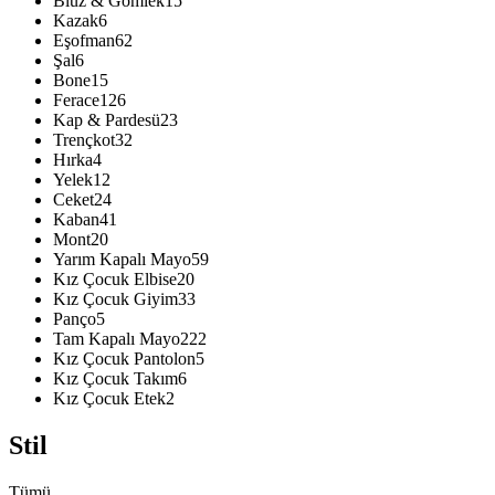
Bluz & Gömlek
15
Kazak
6
Eşofman
62
Şal
6
Bone
15
Ferace
126
Kap & Pardesü
23
Trençkot
32
Hırka
4
Yelek
12
Ceket
24
Kaban
41
Mont
20
Yarım Kapalı Mayo
59
Kız Çocuk Elbise
20
Kız Çocuk Giyim
33
Panço
5
Tam Kapalı Mayo
222
Kız Çocuk Pantolon
5
Kız Çocuk Takım
6
Kız Çocuk Etek
2
Stil
Tümü