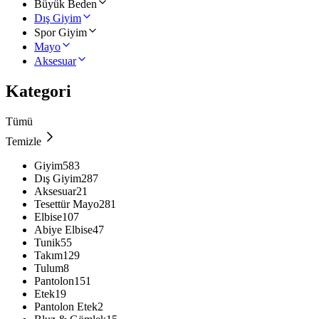
Büyük Beden
Dış Giyim
Spor Giyim
Mayo
Aksesuar
Kategori
Tümü
Temizle
Giyim
583
Dış Giyim
287
Aksesuar
21
Tesettür Mayo
281
Elbise
107
Abiye Elbise
47
Tunik
55
Takım
129
Tulum
8
Pantolon
151
Etek
19
Pantolon Etek
2