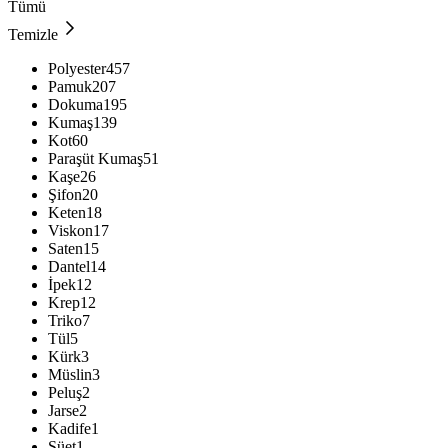
Tümü
Temizle
Polyester
457
Pamuk
207
Dokuma
195
Kumaş
139
Kot
60
Paraşüt Kumaş
51
Kaşe
26
Şifon
20
Keten
18
Viskon
17
Saten
15
Dantel
14
İpek
12
Krep
12
Triko
7
Tül
5
Kürk
3
Müslin
3
Peluş
2
Jarse
2
Kadife
1
Süet
1