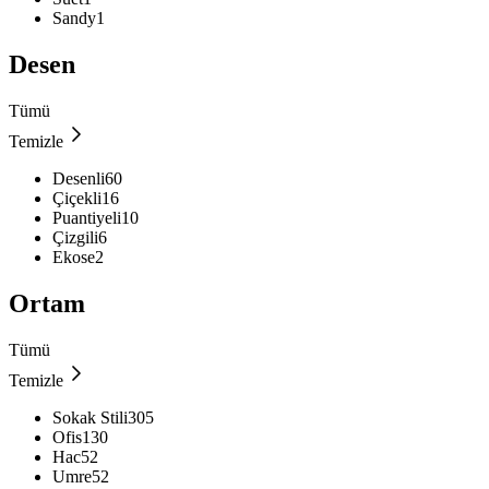
Sandy
1
Desen
Tümü
Temizle
Desenli
60
Çiçekli
16
Puantiyeli
10
Çizgili
6
Ekose
2
Ortam
Tümü
Temizle
Sokak Stili
305
Ofis
130
Hac
52
Umre
52