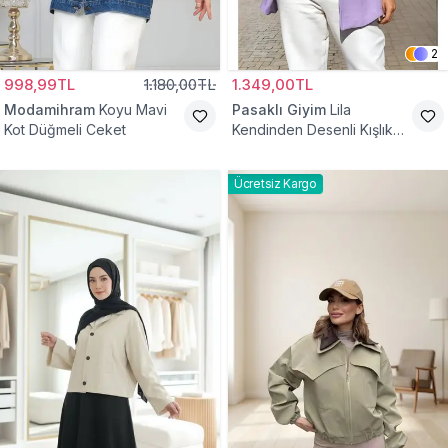
2
998,99TL
1.180,00TL
1.349,00TL
Modamihram
Koyu Mavi
Pasaklı Giyim
Lila
Kot Düğmeli Ceket
Kendinden Desenli Kışlık
Astarlı Tek Düğmeli
Tesettür Ceket
Ücretsiz Kargo