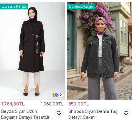
Ücretsiz Kargo
Ücretsiz Kargo
2
1.764,00TL
1.960,00TL
850,00TL
Beyza
Siyah Uzun
Shirosa
Siyah Denim Taş
Bağlama Detaylı Tesettür
Detaylı Ceket
Ceket