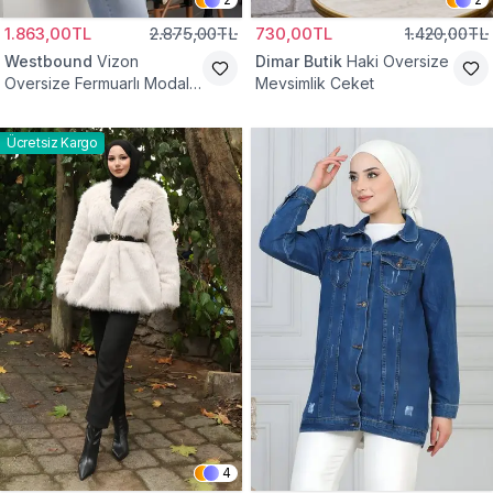
1.863,00TL
2.875,00TL
730,00TL
1.420,00TL
Westbound
Vizon
Dimar Butik
Haki Oversize
Oversize Fermuarlı Modal
Mevsimlik Ceket
Sweat Ceket
Ücretsiz Kargo
4