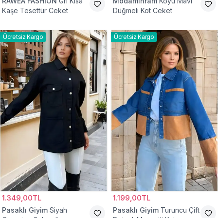
RAWEA FASHİON
Gri Kısa
Modamihram
Koyu Mavi
Kaşe Tesettür Ceket
Düğmeli Kot Ceket
Ücretsiz Kargo
Ücretsiz Kargo
1.349,00TL
1.199,00TL
Pasaklı Giyim
Siyah
Pasaklı Giyim
Turuncu Çift