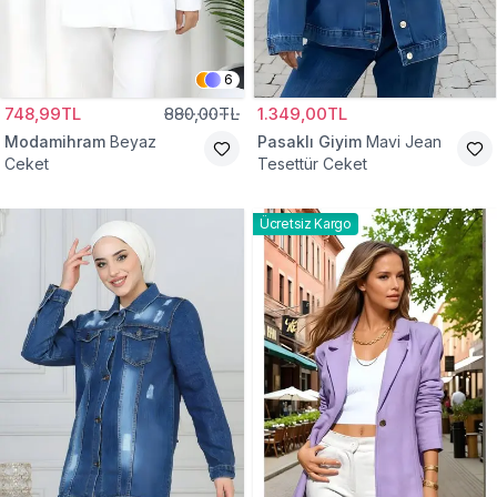
6
748,99TL
880,00TL
1.349,00TL
Modamihram
Beyaz
Pasaklı Giyim
Mavi Jean
Ceket
Tesettür Ceket
Ücretsiz Kargo