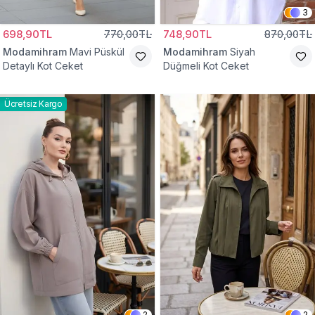
3
698,90TL
770,00TL
748,90TL
870,00TL
Modamihram
Mavi Püskül
Modamihram
Siyah
Detaylı Kot Ceket
Düğmeli Kot Ceket
Ücretsiz Kargo
2
2