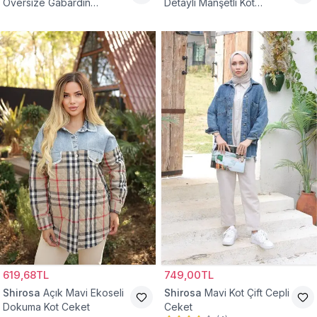
Oversize Gabardin
Detaylı Manşetli Kot
Tesettür Ceket
Tesettür Ceket
619,68TL
749,00TL
Shirosa
Açık Mavi Ekoseli
Shirosa
Mavi Kot Çift Cepli
Dokuma Kot Ceket
Ceket