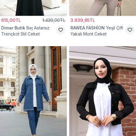
615,00TL
1.420,00TL
3.939,85TL
Dimar Butik
Bej Astarsız
RAWEA FASHİON
Yeşil Çift
Trençkot Stil Ceket
Yakalı Mont Ceket