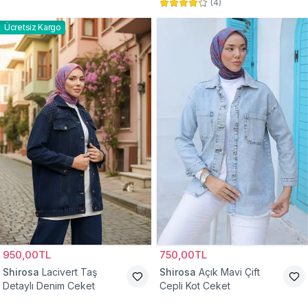
(
4
)
Ücretsiz Kargo
950,00TL
750,00TL
Shirosa
Lacivert Taş
Shirosa
Açık Mavi Çift
Detaylı Denim Ceket
Cepli Kot Ceket