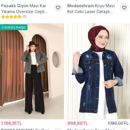
Pasaklı Giyim
Mavi Kar
Modamihram
Koyu Mavi
Yıkama Oversize Cepli
Kot Cebi Lazer Detaylı
(
1
)
Düğmeli Tesettür Gömlek
Ceket
Ceket
Ücretsiz Kargo
1.196,81TL
998,99TL
1.180,00TL