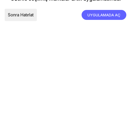
İade, İptal ve Değişim
Çerez Tercihleri
Tümünü Kabul Et
Sonra Hatırlat
UYGULAMADA AÇ
TESLIMAT ÜLKESI
Türkiye
© 2026 Devr-i Tesettür -
Her Hakkı Saklıdır
Çerez Tercihleri
Çerez Politikası