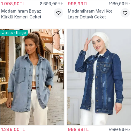
1.998,90TL
2.300,00TL
998,99TL
1.180,00TL
Modamihram
Beyaz
Modamihram
Mavi Kot
Kürklü Kemerli Ceket
Lazer Detaylı Ceket
Ücretsiz Kargo
1.249,00TL
998,99TL
1.180,00TL