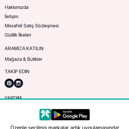
Hakkımızda
İletişim
Mesafeli Satış Sözleşmesi
Gizlilik İlkeleri
ARAMIZA KATILIN
Mağaza & Butikler
TAKIP EDIN
YARDIM
Sık Sorulan Sorular
Nasıl Sipariş Verebilirim?
Daha iyi bir alışveriş deneyimi için çerezleri
kullanıyoruz.
Kargo ve Teslimat
Özenle seçilmiş markalar artık uygulamasında!