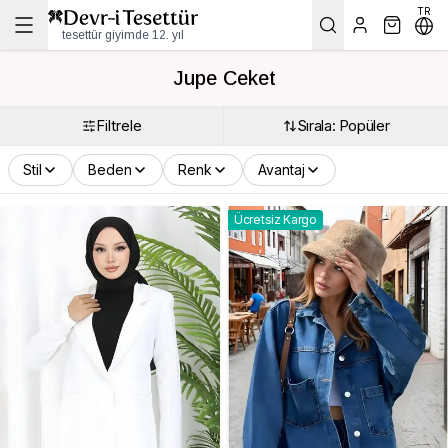
TR
tesettür giyimde 12. yıl
Jupe Ceket
Filtrele
Sırala: Popüler
Stil
Beden
Renk
Avantaj
Ücretsiz Kargo