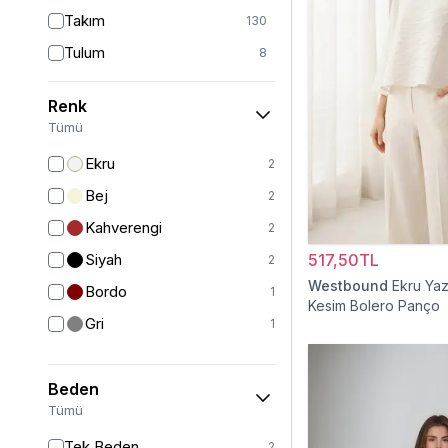
Takım
130
Tulum
8
Pantolon
151
Renk
Etek
19
Tümü
Pantolon Etek
2
Ekru
2
Bluz & Gömlek
15
Bej
2
Kazak
6
Kahverengi
2
Eşofman
63
Siyah
517,50TL
2
Şal
6
Westbound
Ekru Yaz
Bordo
1
Kesim Bolero Panço
Bone
15
Gri
1
Ferace
126
Kap & Pardesü
23
Beden
Trençkot
32
Tümü
Hırka
4
Tek Beden
2