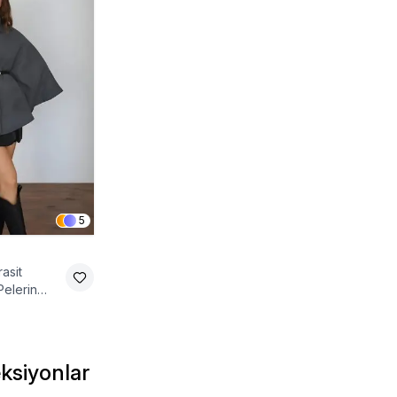
5
rasit
elerin
ksiyonlar