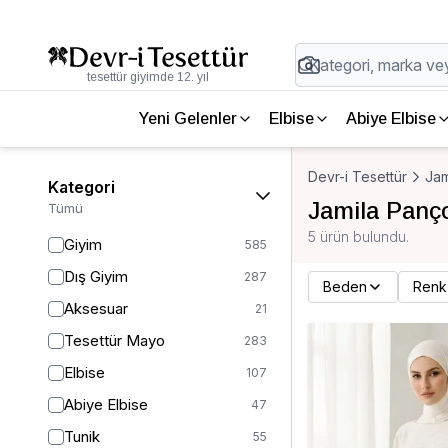
tesettür giyimde 12. yıl
Yeni Gelenler
Elbise
Abiye Elbise
Devr-i Tesettür
Jam
Kategori
Jamila Panç
Tümü
5 ürün bulundu.
Giyim
585
Dış Giyim
287
Beden
Renk
Aksesuar
21
Tesettür Mayo
283
Elbise
107
Abiye Elbise
47
Tunik
55