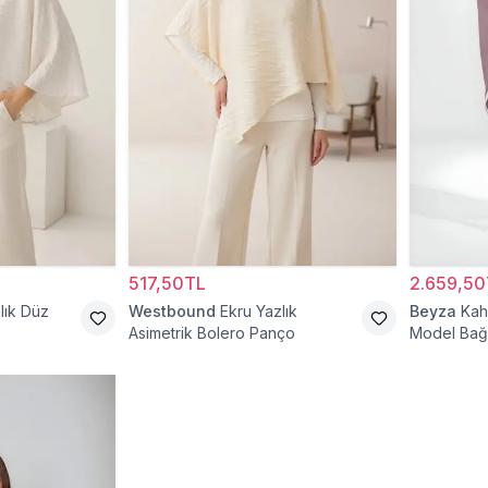
517,50TL
2.659,50
lık Düz
Westbound
Ekru Yazlık
Beyza
Kah
Asimetrik Bolero Panço
Model Bağc