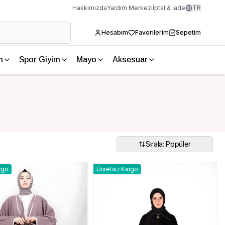
Hakkımızda
Yardım Merkezi
İptal & İade
TR
Hesabım
Favorilerim
Sepetim
m
Spor Giyim
Mayo
Aksesuar
Sırala: Popüler
rgo
Ücretsiz Kargo