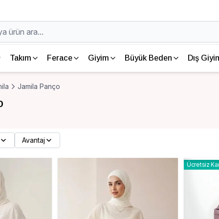
Takım
Ferace
Giyim
Büyük Beden
Dış Giyi
ila
Jamila Panço
o
Avantaj
Ücretsiz Ka