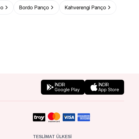
ço
Bordo Panço
Kahverengi Panço
İNDİR
İNDİR
Google Play
App Store
TESLIMAT ÜLKESI