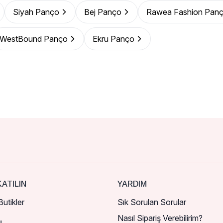
Siyah Panço
Bej Panço
Rawea Fashion Pan
WestBound Panço
Ekru Panço
ATILIN
YARDIM
utikler
Sık Sorulan Sorular
Nasıl Sipariş Verebilirim?