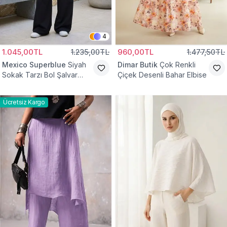
4
1.045,00TL
1.235,00TL
960,00TL
1.477,50TL
Mexico Superblue
Siyah
Dimar Butik
Çok Renkli
Sokak Tarzı Bol Şalvar
Çiçek Desenli Bahar Elbise
Pantolon
Ücretsiz Kargo