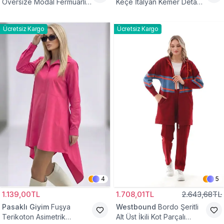
Oversize Modal Fermuarlı
Keçe İtalyan Kemer Detaylı
Sweat Tunik
Yelek
Ücretsiz Kargo
Ücretsiz Kargo
4
5
1.139,00TL
1.708,01TL
2.643,68TL
Pasaklı Giyim
Fuşya
Westbound
Bordo Şeritli
Terikoton Asimetrik
Alt Üst İkili Kot Parçalı