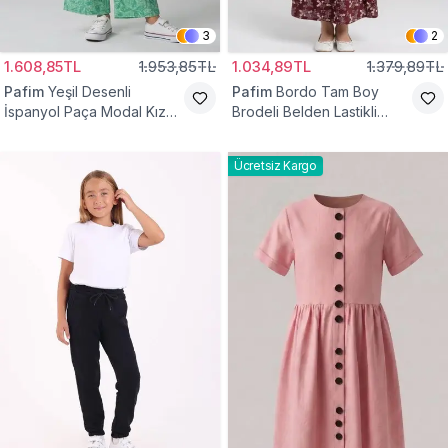
3
2
1.608,85TL
1.953,85TL
1.034,89TL
1.379,89TL
Pafim
Yeşil Desenli
Pafim
Bordo Tam Boy
İspanyol Paça Modal Kız
Brodeli Belden Lastikli
Çocuk Takım
Pamuk Kız Çocuk Etek
Ücretsiz Kargo