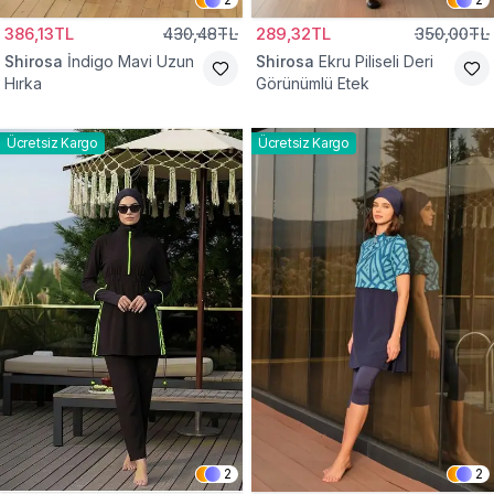
386,13TL
430,48TL
289,32TL
350,00TL
Shirosa
İndigo Mavi Uzun
Shirosa
Ekru Piliseli Deri
Hırka
Görünümlü Etek
Ücretsiz Kargo
Ücretsiz Kargo
2
2