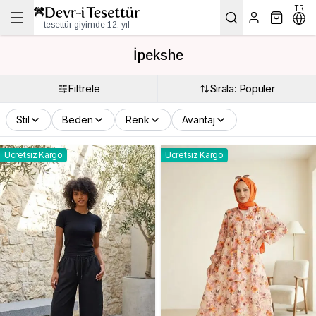
TR
tesettür giyimde 12. yıl
İpekshe
Filtrele
Sırala: Popüler
Stil
Beden
Renk
Avantaj
Ücretsiz Kargo
Ücretsiz Kargo