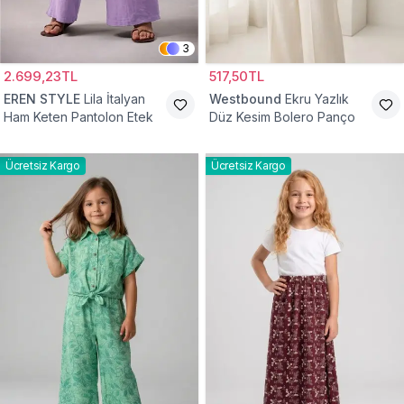
3
2.699,23TL
517,50TL
EREN STYLE
Lila İtalyan
Westbound
Ekru Yazlık
Ham Keten Pantolon Etek
Düz Kesim Bolero Panço
Ücretsiz Kargo
Ücretsiz Kargo