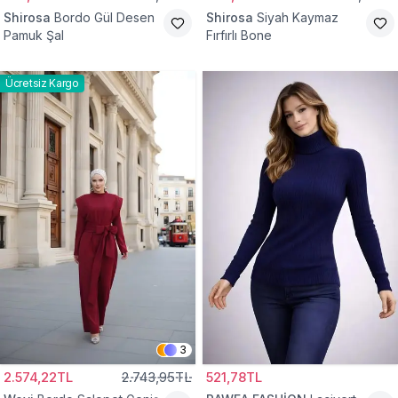
Shirosa
Bordo Gül Desen
Shirosa
Siyah Kaymaz
Pamuk Şal
Fırfırlı Bone
Ücretsiz Kargo
3
2.574,22TL
2.743,95TL
521,78TL