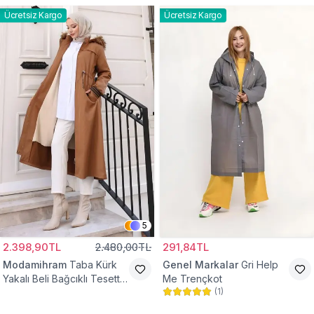
Ücretsiz Kargo
Ücretsiz Kargo
5
2.398,90TL
2.480,00TL
291,84TL
Modamihram
Taba Kürk
Genel Markalar
Gri Help
Yakalı Beli Bağcıklı Tesettür
Me Trençkot
(
1
)
Mont