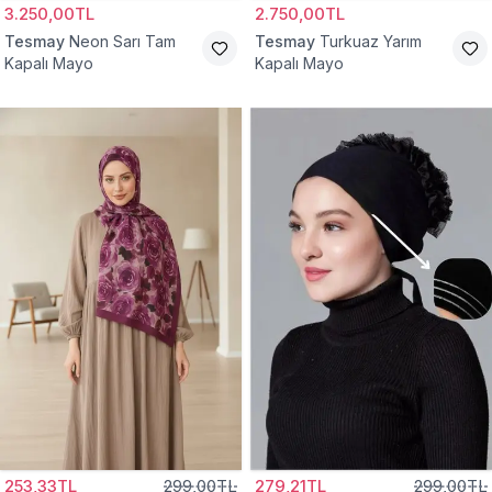
3.250,00TL
2.750,00TL
Tesmay
Neon Sarı Tam
Tesmay
Turkuaz Yarım
Kapalı Mayo
Kapalı Mayo
253,33TL
299,00TL
279,21TL
299,00TL