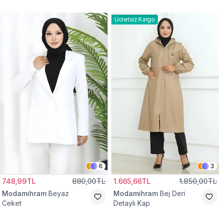
Gömlek Tunik
Eşofman Takım
Ücretsiz Kargo
6
3
748,99TL
880,00TL
1.665,66TL
1.850,00TL
Modamihram
Beyaz
Modamihram
Bej Deri
Ceket
Detaylı Kap