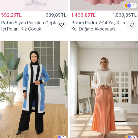
4
592,25TL
689,89TL
1.493,85TL
1.838,85TL
Pafim
Siyah Pamuklu Cepli
Pafim
Pudra 7-14 Yaş Kısa
İçi Polarlı Kız Çocuk
Kol Düğme Aksesuarlı
Eşofman Altı
Pamuk Kız Çocuk Elbise
2
2