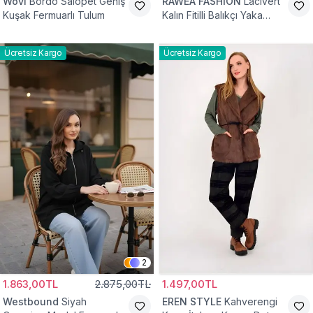
Wovi
Bordo Salopet Geniş
RAWEA FASHİON
Lacivert
Kuşak Fermuarlı Tulum
Kalın Fitilli Balıkçı Yaka
Pamuklu Triko Kazak
Ücretsiz Kargo
Ücretsiz Kargo
2
1.863,00TL
2.875,00TL
1.497,00TL
Westbound
Siyah
EREN STYLE
Kahverengi