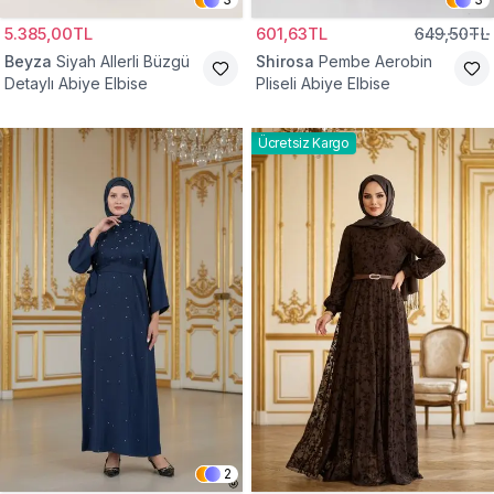
5.385,00TL
601,63TL
649,50TL
Beyza
Siyah Allerli Büzgü
Shirosa
Pembe Aerobin
Detaylı Abiye Elbise
Pliseli Abiye Elbise
Ücretsiz Kargo
2