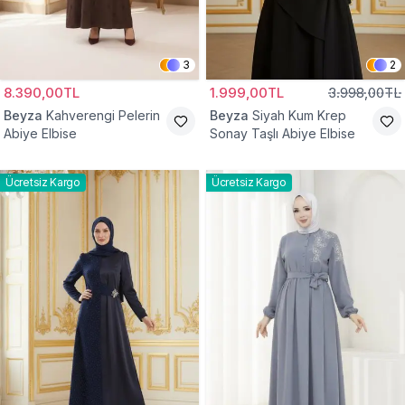
3
2
8.390,00TL
1.999,00TL
3.998,00TL
Beyza
Kahverengi Pelerin
Beyza
Siyah Kum Krep
Abiye Elbise
Sonay Taşlı Abiye Elbise
Ücretsiz Kargo
Ücretsiz Kargo