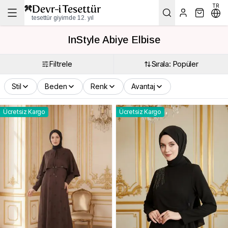
TR
tesettür giyimde 12. yıl
InStyle Abiye Elbise
Filtrele
Sırala: Popüler
Stil
Beden
Renk
Avantaj
Ücretsiz Kargo
Ücretsiz Kargo