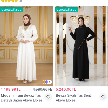
(
1
)
Abiye Elbise
Abiye Elbise
Ücretsiz Kargo
Ücretsiz Kargo
5
1.498,99TL
1.580,00TL
5.240,00TL
Modamihram
Beyaz Taş
Beyza
Siyah Taş Şeritli
Detaylı Saten Abiye Elbise
Abiye Elbise