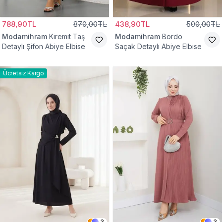
788,90TL
870,00TL
438,90TL
500,00TL
Modamihram
Kiremit Taş
Modamihram
Bordo
Detaylı Şifon Abiye Elbise
Saçak Detaylı Abiye Elbise
Ücretsiz Kargo
3
3