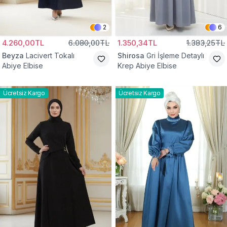
2
6
4.260,00TL
6.080,00TL
1.350,34TL
1.383,25TL
Beyza
Lacivert Tokalı
Shirosa
Gri İşleme Detaylı
Abiye Elbise
Krep Abiye Elbise
Ücretsiz Kargo
Ücretsiz Kargo