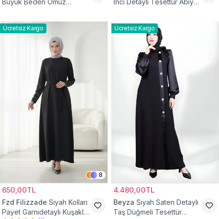
Büyük Beden Omuz
İnci Detaylı Tesettür Abiye
Büzgülü Abiye Elbise
Elbise
Ücretsiz Kargo
Ücretsiz Kargo
8
650,00TL
4.480,00TL
Fzd Filizzade
Siyah Kolları
Beyza
Siyah Saten Detaylı
Payet Garnidetaylı Kuşaklı
Taş Düğmeli Tesettür