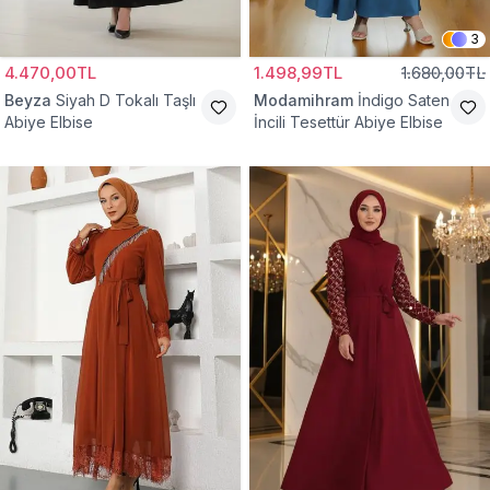
3
4.470,00TL
1.498,99TL
1.680,00TL
Beyza
Siyah D Tokalı Taşlı
Modamihram
İndigo Saten
Abiye Elbise
İncili Tesettür Abiye Elbise