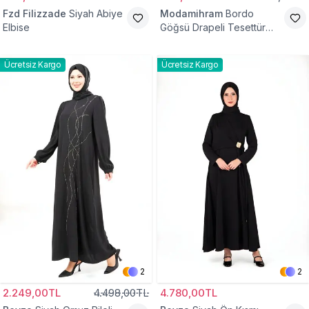
Fzd Filizzade
Siyah Abiye
Modamihram
Bordo
Elbise
Göğsü Drapeli Tesettür
Abiye Elbise
Ücretsiz Kargo
Ücretsiz Kargo
2
2
2.249,00TL
4.498,00TL
4.780,00TL