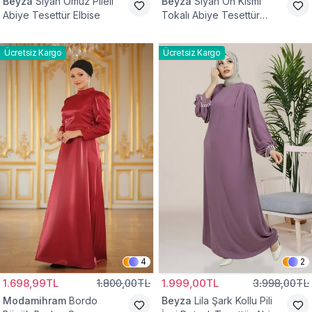
Beyza
Siyah Omuz Pileli
Beyza
Siyah Ön Kısmı
Abiye Tesettür Elbise
Tokalı Abiye Tesettür
Elbise
Ücretsiz Kargo
Ücretsiz Kargo
4
2
1.698,99TL
1.800,00TL
1.999,00TL
3.998,00TL
Modamihram
Bordo
Beyza
Lila Şark Kollu Pili