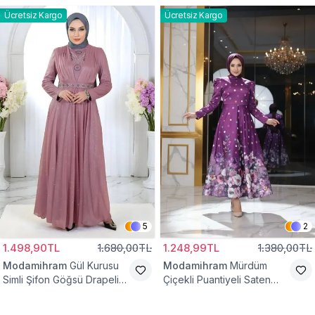
Ücretsiz Kargo
Ücretsiz Kargo
5
2
1.498,90TL
1.680,00TL
1.248,99TL
1.380,00TL
Modamihram
Gül Kurusu
Modamihram
Mürdüm
Simli Şifon Göğsü Drapeli
Çiçekli Puantiyeli Saten
Taş Detaylı Abiye Elbise
Abiye Elbise