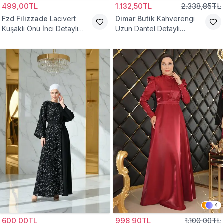
499,00TL
1.132,50TL
2.338,85TL
Fzd Filizzade
Lacivert
Dimar Butik
Kahverengi
Kuşaklı Önü İnci Detaylı
Uzun Dantel Detaylı
Abiye Elbise
Kemerli Abiye Elbise
4
600,00TL
998,90TL
1.100,00TL