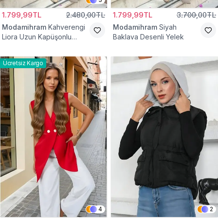
1.799,99TL
2.480,00TL
1.799,99TL
3.700,00TL
Modamihram
Kahverengi
Modamihram
Siyah
Liora Uzun Kapüşonlu
Baklava Desenli Yelek
Yelek
Ücretsiz Kargo
4
2