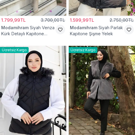
1.799,99TL
3.700,00TL
1.599,99TL
2.750,00TL
Modamihram
Siyah Venza
Modamihram
Siyah Parlak
Kürk Detaylı Kapitone
Kapitone Şişme Yelek
Yelek
Ücretsiz Kargo
Ücretsiz Kargo