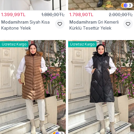
3
1.399,99TL
1.880,00TL
1.798,90TL
2.000,00TL
Modamihram
Siyah Kısa
Modamihram
Gri Kemerli
Kapitone Yelek
Kürklü Tesettür Yelek
Ücretsiz Kargo
Ücretsiz Kargo
3