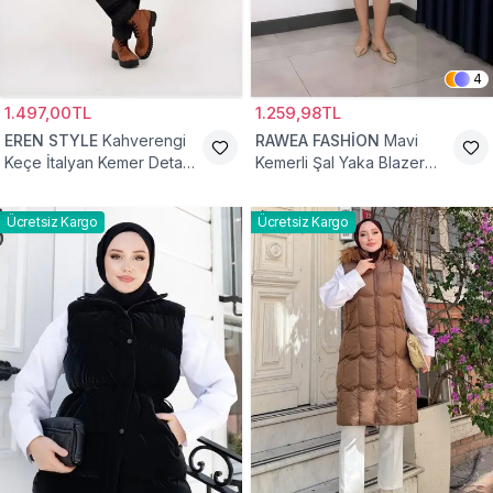
4
1.497,00TL
1.259,98TL
EREN STYLE
Kahverengi
RAWEA FASHİON
Mavi
Keçe İtalyan Kemer Detaylı
Kemerli Şal Yaka Blazer
Yelek
Tesettür Yelek
Ücretsiz Kargo
Ücretsiz Kargo