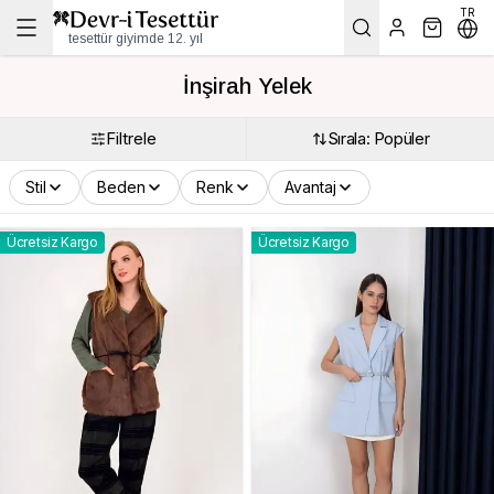
TR
tesettür giyimde 12. yıl
İnşirah Yelek
Filtrele
Sırala: Popüler
Stil
Beden
Renk
Avantaj
Ücretsiz Kargo
Ücretsiz Kargo