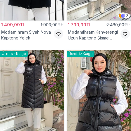
2
1.499,99TL
1.900,00TL
1.799,99TL
2.480,00TL
Modamihram
Siyah Nova
Modamihram
Kahverengi
Kapitone Yelek
Uzun Kapitone Şişme
Yelek
Ücretsiz Kargo
Ücretsiz Kargo