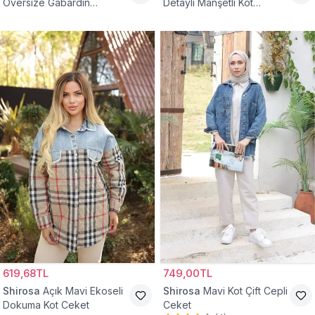
Oversize Gabardin
Detaylı Manşetli Kot
Tesettür Ceket
Tesettür Ceket
619,68TL
749,00TL
Shirosa
Açık Mavi Ekoseli
Shirosa
Mavi Kot Çift Cepli
Dokuma Kot Ceket
Ceket