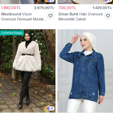
1.863,00TL
2.875,00TL
730,00TL
1.420,00TL
Westbound
Vizon
Dimar Butik
Haki Oversize
Oversize Fermuarlı Modal
Mevsimlik Ceket
Sweat Ceket
Ücretsiz Kargo
4