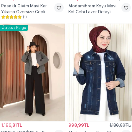
Pasaklı Giyim
Mavi Kar
Modamihram
Koyu Mavi
Yıkama Oversize Cepli
Kot Cebi Lazer Detaylı
(
1
)
Düğmeli Tesettür Gömlek
Ceket
Ceket
Ücretsiz Kargo
1.196,81TL
998,99TL
1.180,00TL