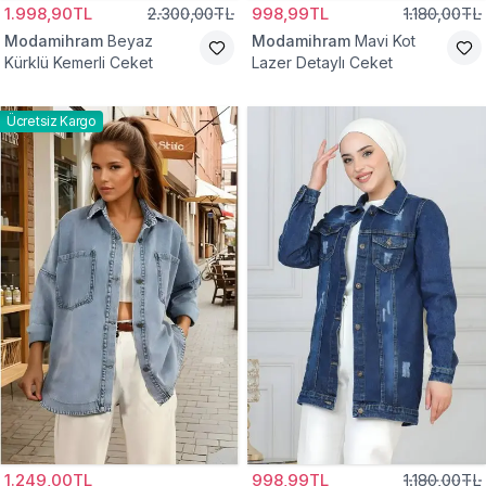
1.998,90TL
2.300,00TL
998,99TL
1.180,00TL
Modamihram
Beyaz
Modamihram
Mavi Kot
Kürklü Kemerli Ceket
Lazer Detaylı Ceket
Ücretsiz Kargo
1.249,00TL
998,99TL
1.180,00TL