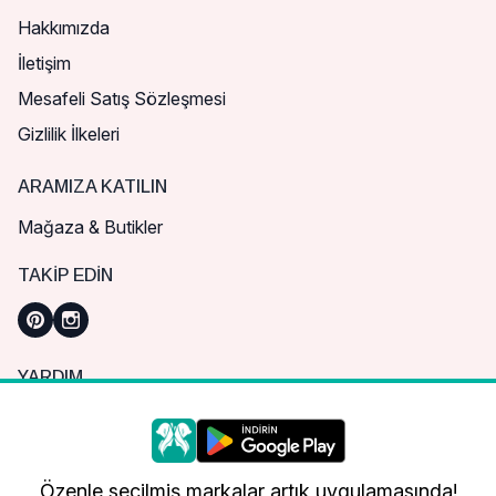
Hakkımızda
İletişim
Mesafeli Satış Sözleşmesi
Gizlilik İlkeleri
ARAMIZA KATILIN
Mağaza & Butikler
TAKIP EDIN
YARDIM
Sık Sorulan Sorular
Nasıl Sipariş Verebilirim?
Daha iyi bir alışveriş deneyimi için çerezleri
kullanıyoruz.
Kargo ve Teslimat
Özenle seçilmiş markalar artık uygulamasında!