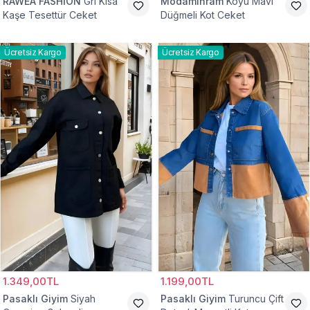
RAWEA FASHİON
Gri Kısa
Modamihram
Koyu Mavi
Kaşe Tesettür Ceket
Düğmeli Kot Ceket
Ücretsiz Kargo
Ücretsiz Kargo
1.349,00TL
1.199,00TL
Pasaklı Giyim
Siyah
Pasaklı Giyim
Turuncu Çift