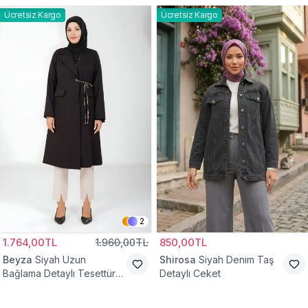
Ücretsiz Kargo
Ücretsiz Kargo
2
1.764,00TL
1.960,00TL
850,00TL
Beyza
Siyah Uzun
Shirosa
Siyah Denim Taş
Bağlama Detaylı Tesettür
Detaylı Ceket
Ceket