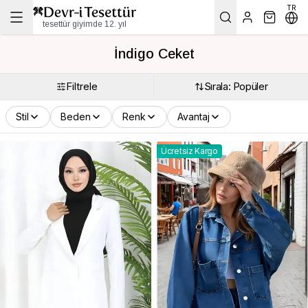
TR
tesettür giyimde 12. yıl
İndigo Ceket
Filtrele
Sırala: Popüler
Stil
Beden
Renk
Avantaj
Ücretsiz Kargo