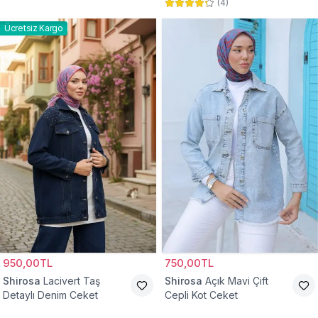
(
4
)
Ücretsiz Kargo
950,00TL
750,00TL
Shirosa
Lacivert Taş
Shirosa
Açık Mavi Çift
Detaylı Denim Ceket
Cepli Kot Ceket