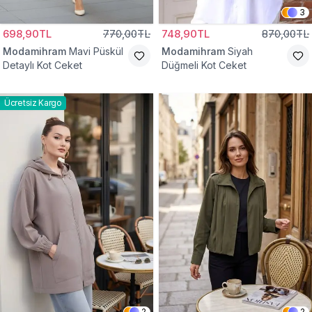
3
698,90TL
770,00TL
748,90TL
870,00TL
Modamihram
Mavi Püskül
Modamihram
Siyah
Detaylı Kot Ceket
Düğmeli Kot Ceket
Ücretsiz Kargo
2
2