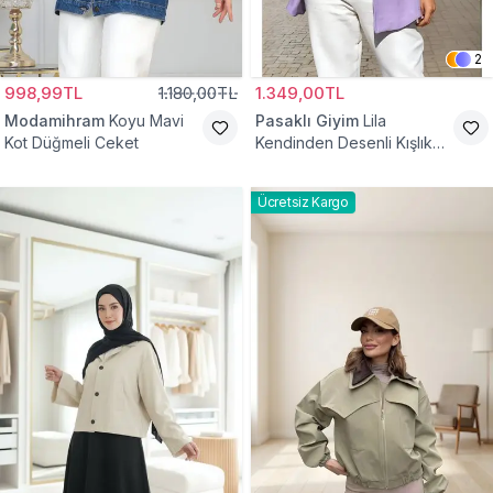
2
998,99TL
1.180,00TL
1.349,00TL
Modamihram
Koyu Mavi
Pasaklı Giyim
Lila
Kot Düğmeli Ceket
Kendinden Desenli Kışlık
Astarlı Tek Düğmeli
Tesettür Ceket
Ücretsiz Kargo