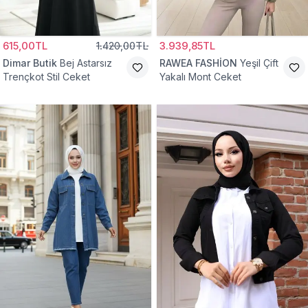
615,00TL
1.420,00TL
3.939,85TL
Dimar Butik
Bej Astarsız
RAWEA FASHİON
Yeşil Çift
Trençkot Stil Ceket
Yakalı Mont Ceket