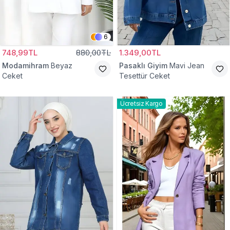
6
748,99TL
880,00TL
1.349,00TL
Modamihram
Beyaz
Pasaklı Giyim
Mavi Jean
Ceket
Tesettür Ceket
Ücretsiz Kargo