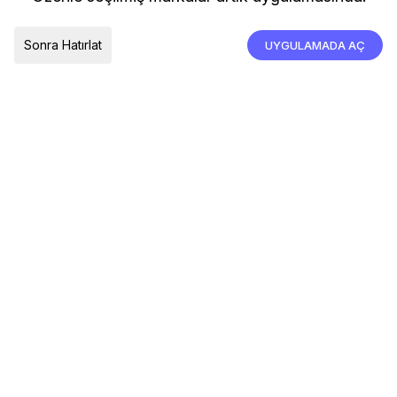
İade, İptal ve Değişim
Çerez Tercihleri
Tümünü Kabul Et
Sonra Hatırlat
UYGULAMADA AÇ
TESLIMAT ÜLKESI
Türkiye
© 2026 Devr-i Tesettür -
Her Hakkı Saklıdır
Çerez Tercihleri
Çerez Politikası