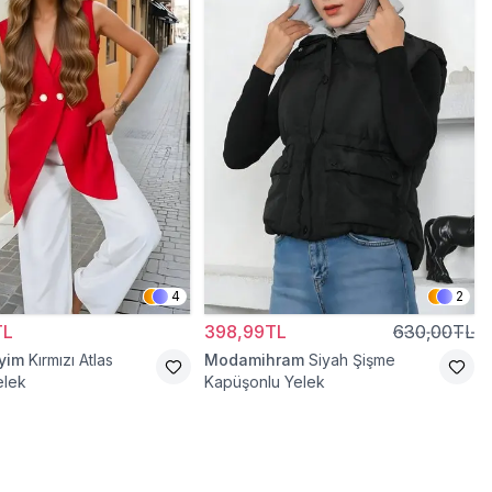
4
2
TL
398,99TL
630,00TL
iyim
Kırmızı Atlas
Modamihram
Siyah Şişme
elek
Kapüşonlu Yelek