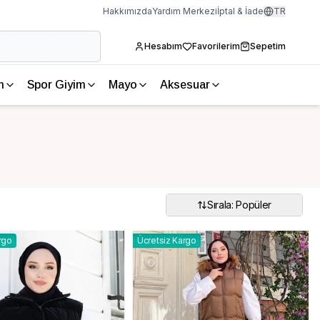
Hakkımızda
Yardım Merkezi
İptal & İade
TR
Hesabım
Favorilerim
Sepetim
m
Spor Giyim
Mayo
Aksesuar
Sırala: Popüler
rgo
Ücretsiz Kargo