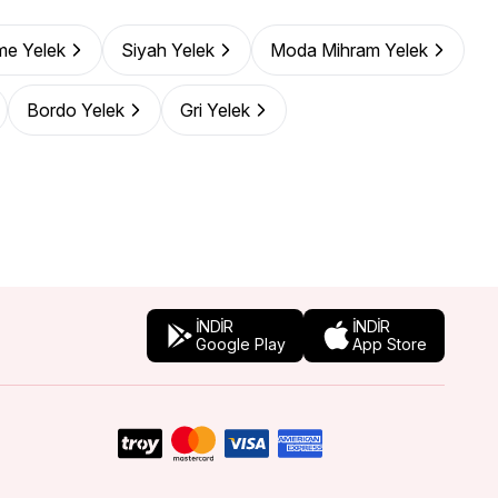
me Yelek
Siyah Yelek
Moda Mihram Yelek
Bordo Yelek
Gri Yelek
İNDİR
İNDİR
Google Play
App Store