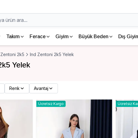
Takım
Ferace
Giyim
Büyük Beden
Dış Giyi
 Zentoni 2k5
Ind Zentoni 2k5 Yelek
2k5 Yelek
Renk
Avantaj
Ücretsiz Kargo
Ücretsiz Ka