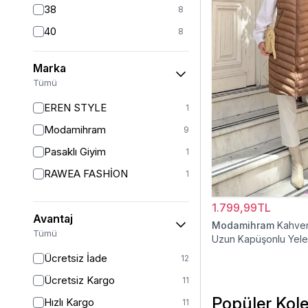
38
8
40
8
42
7
Marka
44
6
Tümü
46
6
EREN STYLE
1
48
6
Modamihram
9
Pasaklı Giyim
1
RAWEA FASHİON
1
1.799,99TL
Avantaj
Modamihram
Kahver
Tümü
Uzun Kapüşonlu Yel
Ücretsiz İade
12
Ücretsiz Kargo
11
Popüler Kole
Hızlı Kargo
11