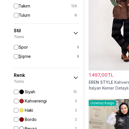
Takım
129
Tulum
8
Pantolon
151
Stil
Etek
19
Tümü
Pantolon Etek
2
Spor
9
Bluz & Gömlek
15
Şişme
8
Kazak
6
Eşofman
62
1.497,00TL
Renk
Şal
6
Tümü
EREN STYLE
Kahver
İtalyan Kemer Detaylı
Bone
15
Siyah
10
Ferace
126
Kahverengi
3
Ücretsiz Kargo
Kap & Pardesü
23
Haki
2
Trençkot
32
Bordo
2
Hırka
4
Beyaz
2