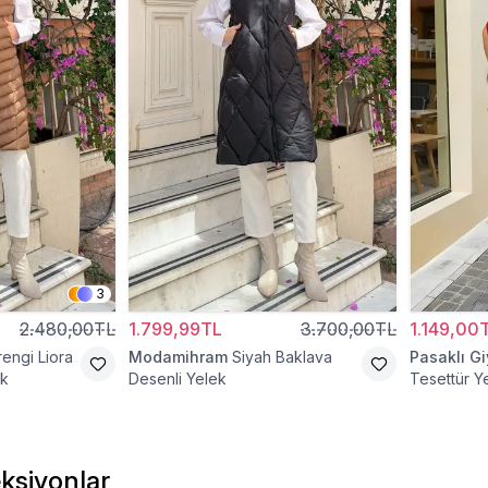
3
2.480,00TL
1.799,99TL
3.700,00TL
1.149,00
engi Liora
Modamihram
Siyah Baklava
Pasaklı G
ek
Desenli Yelek
Tesettür Y
ksiyonlar