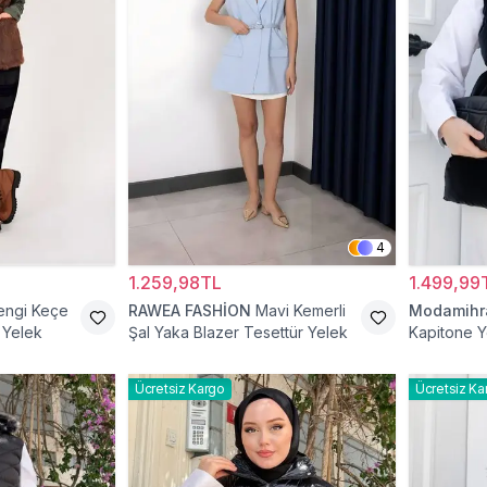
4
1.259,98TL
1.499,99
engi Keçe
RAWEA FASHİON
Mavi Kemerli
Modamih
 Yelek
Şal Yaka Blazer Tesettür Yelek
Kapitone Y
Ücretsiz Kargo
Ücretsiz Ka