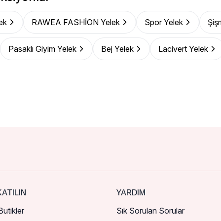
ek
RAWEA FASHİON Yelek
Spor Yelek
Şiş
Pasaklı Giyim Yelek
Bej Yelek
Lacivert Yelek
ATILIN
YARDIM
utikler
Sık Sorulan Sorular