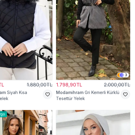
3
TL
1.880,00TL
1.798,90TL
2.000,00TL
ram
Siyah Kısa
Modamihram
Gri Kemerli Kürklü
elek
Tesettür Yelek
rgo