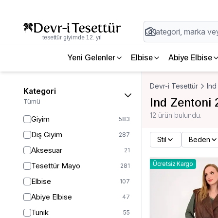
tesettür giyimde 12. yıl
Yeni Gelenler
Elbise
Abiye Elbise
Devr-i Tesettür
Ind
Kategori
Ind Zentoni 
Tümü
12 ürün bulundu.
Giyim
583
Dış Giyim
287
Stil
Beden
Aksesuar
21
Ücretsiz Kargo
Tesettür Mayo
281
Elbise
107
Abiye Elbise
47
Tunik
55