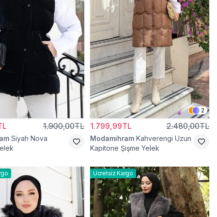
2
TL
1.900,00TL
1.799,99TL
2.480,00TL
ram
Siyah Nova
Modamihram
Kahverengi Uzun
elek
Kapitone Şişme Yelek
rgo
Ücretsiz Kargo