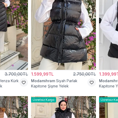
3.700,00TL
1.599,99TL
2.750,00TL
1.399,99
Venza Kürk
Modamihram
Siyah Parlak
Modamih
ek
Kapitone Şişme Yelek
Kapitone Y
Ücretsiz Kargo
Ücretsiz Ka