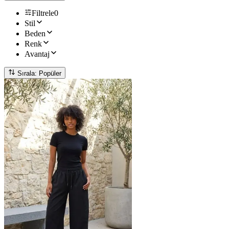
Filtrele
0
Stil
Beden
Renk
Avantaj
Sırala: Popüler