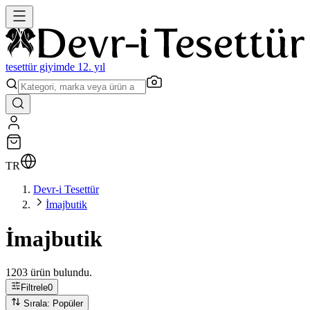
tesettür giyimde 12. yıl
TR
Devr-i Tesettür
İmajbutik
İmajbutik
1203 ürün bulundu.
Filtrele
0
Sırala: Popüler