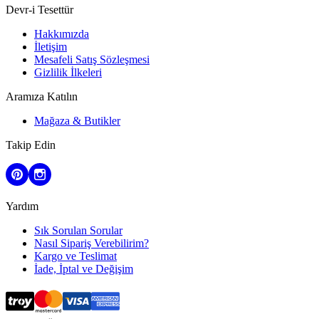
Devr-i Tesettür
Hakkımızda
İletişim
Mesafeli Satış Sözleşmesi
Gizlilik İlkeleri
Aramıza Katılın
Mağaza & Butikler
Takip Edin
Yardım
Sık Sorulan Sorular
Nasıl Sipariş Verebilirim?
Kargo ve Teslimat
İade, İptal ve Değişim