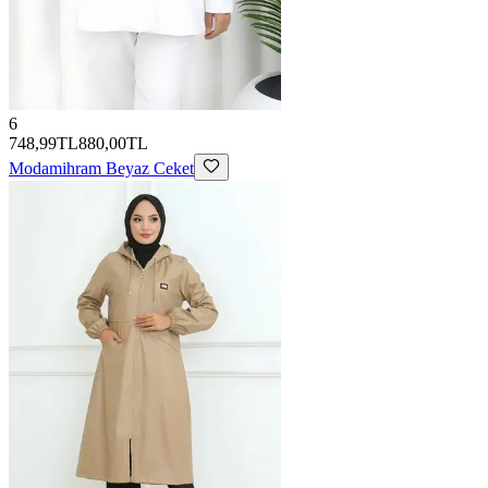
6
748,99TL
880,00TL
Modamihram
Beyaz Ceket