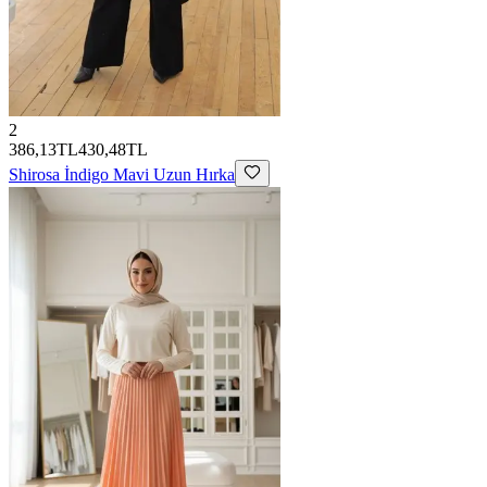
2
386,13TL
430,48TL
Shirosa
İndigo Mavi Uzun Hırka