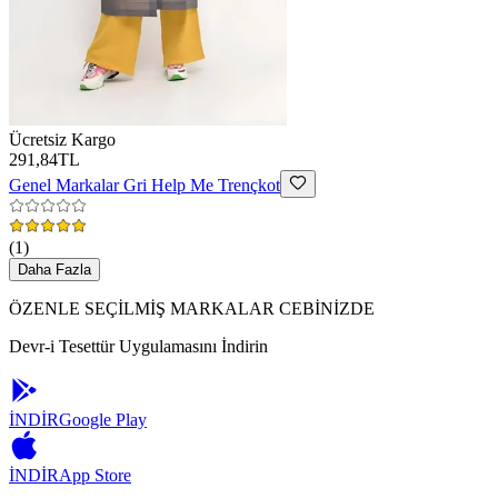
Ücretsiz Kargo
291,84TL
Genel Markalar
Gri Help Me Trençkot
(
1
)
Daha Fazla
ÖZENLE SEÇİLMİŞ MARKALAR CEBİNİZDE
Devr-i Tesettür Uygulamasını İndirin
İNDİR
Google Play
İNDİR
App Store