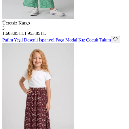
Ücretsiz Kargo
3
1.608,85TL
1.953,85TL
Pafim
Yeşil Desenli İspanyol Paça Modal Kız Çocuk Takım