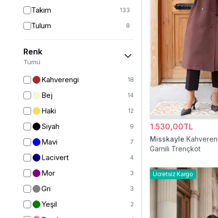
Takım
133
Tulum
8
Pantolon
152
Renk
Etek
19
Tümü
Pantolon Etek
2
Kahverengi
18
Bluz & Gömlek
15
Bej
14
Kazak
7
Haki
12
Eşofman
65
Siyah
1.530,00TL
9
Şal
6
Misskayle
Kahvereng
Mavi
7
Garnili Trençkot
Bone
15
Lacivert
4
Ferace
126
Mor
3
Ücretsiz Kargo
Kap & Pardesü
23
Gri
3
Trençkot
32
Yeşil
2
Hırka
4