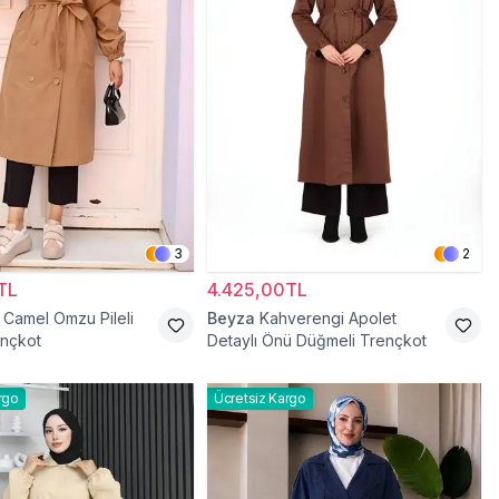
3
2
TL
4.425,00TL
Camel Omzu Pileli
Beyza
Kahverengi Apolet
ençkot
Detaylı Önü Düğmeli Trençkot
rgo
Ücretsiz Kargo