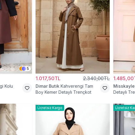
5
1.017,50TL
2.340,00TL
1.485,00
i Kolu
Dimar Butik
Kahverengi Tam
Misskayle
Boy Kemer Detaylı Trençkot
Detaylı Tr
Ücretsiz Kargo
Ücretsiz Ka