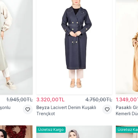
1.945,00TL
3.320,00TL
4.750,00TL
1.349,00
üşonlu
Beyza
Lacivert Denim Kuşaklı
Pasaklı G
Trençkot
Kemerli Dü
Ücretsiz Kargo
Ücretsiz Ka