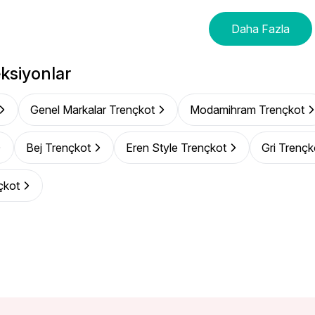
Daha Fazla
ksiyonlar
Genel Markalar Trençkot
Modamihram Trençkot
Bej Trençkot
Eren Style Trençkot
Gri Trençk
çkot