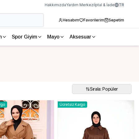
Hakkımızda
Yardım Merkezi
İptal & İade
TR
Hesabım
Favorilerim
Sepetim
m
Spor Giyim
Mayo
Aksesuar
Sırala: Popüler
rgo
Ücretsiz Kargo