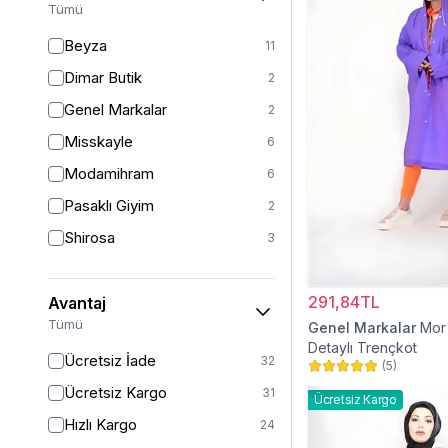
Tümü
46/48
6
Beyza
11
48
11
Dimar Butik
2
50
16
Genel Markalar
2
52
7
Misskayle
6
Modamihram
6
Pasaklı Giyim
2
Shirosa
3
291,84TL
Avantaj
Tümü
Genel Markalar
Mor
Detaylı Trençkot
Ücretsiz İade
32
(
5
)
Ücretsiz Kargo
31
Ücretsiz Kargo
Hızlı Kargo
24