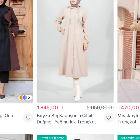
5
1.845,00TL
2.050,00TL
1.470,00
gi Önü
Beyza
Bej Kapüşonlu Çıtçıt
Misskayle
Düğmeli Yağmurluk Trençkot
Trençkot
Ücretsiz Kargo
Ücretsiz Ka