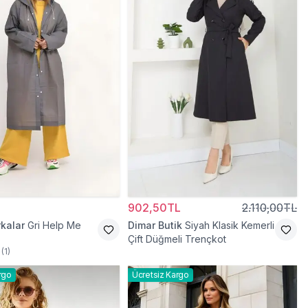
902,50TL
2.110,00TL
kalar
Gri Help Me
Dimar Butik
Siyah Klasik Kemerli
Çift Düğmeli Trençkot
(
1
)
rgo
Ücretsiz Kargo