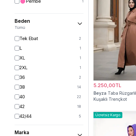
Pembe
1
Yelek
12
Ceket
24
Beden
Mont
20
Tümü
Kız Çocuk Elbise
20
Tek Ebat
2
Kız Çocuk Giyim
33
L
1
Panço
5
XL
1
Kaban
41
2XL
1
Tam Kapalı Mayo
224
36
2
Yarım Kapalı Mayo
59
5.250,00TL
38
14
Beyza
Taba Rüzgarlı
Kız Çocuk Pantolon
5
40
22
Kuşaklı Trençkot
Kız Çocuk Takım
6
42
18
Kız Çocuk Etek
2
Ücretsiz Kargo
42/44
5
44
16
Marka
46
15