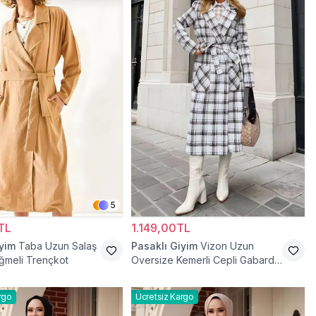
5
TL
1.149,00TL
iyim
Taba Uzun Salaş
Pasaklı Giyim
Vizon Uzun
ğmeli Trençkot
Oversize Kemerli Cepli Gabardin
Trençkot
rgo
Ücretsiz Kargo