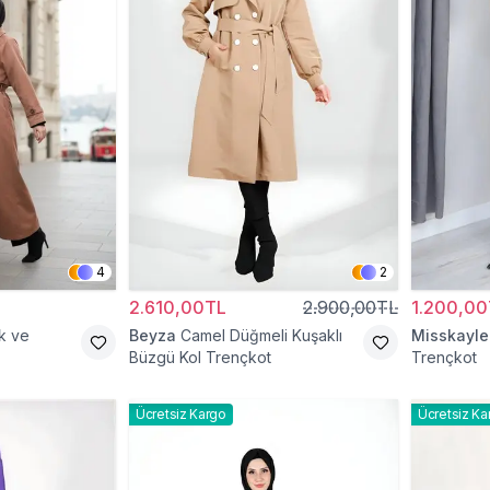
4
2
2.610,00TL
2.900,00TL
1.200,00
k ve
Beyza
Camel Düğmeli Kuşaklı
Misskayle
Büzgü Kol Trençkot
Trençkot
Ücretsiz Kargo
Ücretsiz Ka