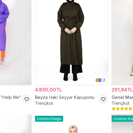
2
4.830,00TL
291,84TL
 "Help Me"
Beyza
Haki Seyyar Kapüşonlu
Genel Mar
Trençkot
Trençkot
Ücretsiz Kargo
Ücretsiz Ka