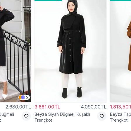
5
2.680,00TL
3.681,00TL
4.090,00TL
1.813,50
Düğmeli
Beyza
Siyah Düğmeli Kuşaklı
Beyza
Tab
t
Trençkot
Trençkot