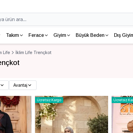
Takım
Ferace
Giyim
Büyük Beden
Dış Giyi
m Life
İklim Life Trençkot
rençkot
Avantaj
Ücretsiz Kargo
Ücretsiz Ka