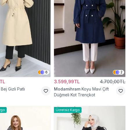
6
2
TL
3.599,99TL
4.700,00TL
Bej Gizli Patlı
Modamihram
Koyu Mavi Çift
Düğmeli Kot Trençkot
rgo
Ücretsiz Kargo