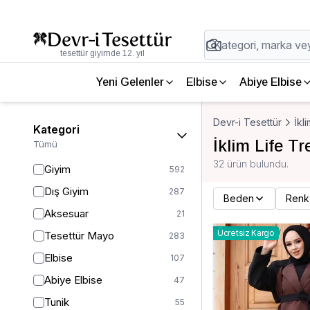
tesettür giyimde 12. yıl
Yeni Gelenler
Elbise
Abiye Elbise
Devr-i Tesettür
İkli
Kategori
İklim Life T
Tümü
32 ürün bulundu.
Giyim
592
Dış Giyim
287
Beden
Renk
Aksesuar
21
Ücretsiz Kargo
Tesettür Mayo
283
Elbise
107
Abiye Elbise
47
Tunik
55