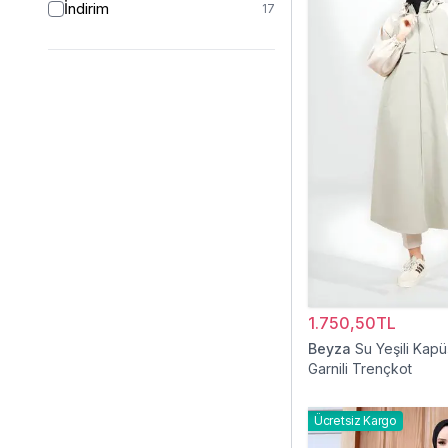
İndirim
17
1.750,50TL
Beyza
Su Yeşili Kap
Garnili Trençkot
Ücretsiz Kargo