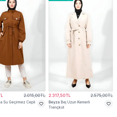
TL
2.015,00TL
2.317,50TL
2.575,00TL
a Su Geçirmez Cepli
Beyza
Bej Uzun Kemerli
Trençkot