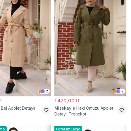
2
2
TL
1.470,00TL
Bej Apolet Detaylı
Misskayle
Haki Omuzu Apolet
Detaylı Trençkot
rgo
Ücretsiz Kargo