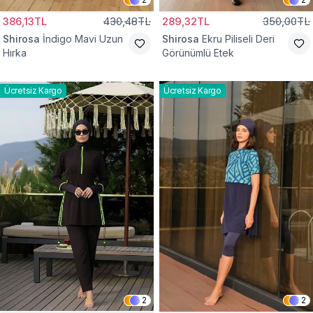
386,13TL
430,48TL
289,32TL
350,00TL
Shirosa
İndigo Mavi Uzun
Shirosa
Ekru Piliseli Deri
Hırka
Görünümlü Etek
Ücretsiz Kargo
Ücretsiz Kargo
2
2