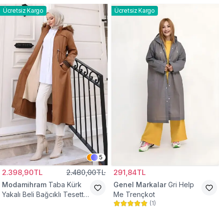
Ücretsiz Kargo
Ücretsiz Kargo
5
2.398,90TL
2.480,00TL
291,84TL
Modamihram
Taba Kürk
Genel Markalar
Gri Help
Yakalı Beli Bağcıklı Tesettür
Me Trençkot
(
1
)
Mont