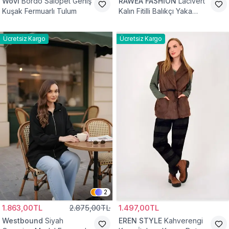
Wovi
Bordo Salopet Geniş
RAWEA FASHİON
Lacivert
Kuşak Fermuarlı Tulum
Kalın Fitilli Balıkçı Yaka
Pamuklu Triko Kazak
Ücretsiz Kargo
Ücretsiz Kargo
2
1.863,00TL
2.875,00TL
1.497,00TL
Westbound
Siyah
EREN STYLE
Kahverengi