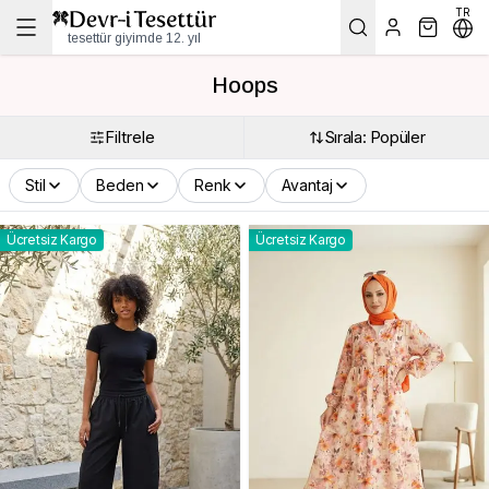
TR
tesettür giyimde 12. yıl
Hoops
Filtrele
Sırala: Popüler
Stil
Beden
Renk
Avantaj
Ücretsiz Kargo
Ücretsiz Kargo