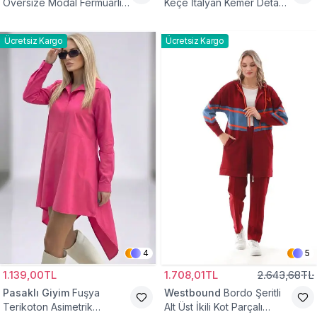
Oversize Modal Fermuarlı
Keçe İtalyan Kemer Detaylı
Sweat Tunik
Yelek
Ücretsiz Kargo
Ücretsiz Kargo
4
5
1.139,00TL
1.708,01TL
2.643,68TL
Pasaklı Giyim
Fuşya
Westbound
Bordo Şeritli
Terikoton Asimetrik
Alt Üst İkili Kot Parçalı