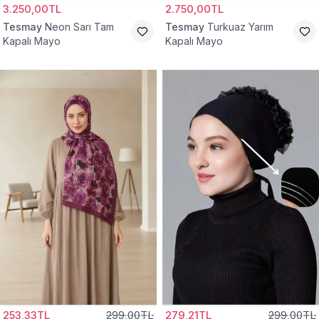
3.250,00TL
2.750,00TL
Tesmay
Neon Sarı Tam
Tesmay
Turkuaz Yarım
Kapalı Mayo
Kapalı Mayo
253,33TL
299,00TL
279,21TL
299,00TL