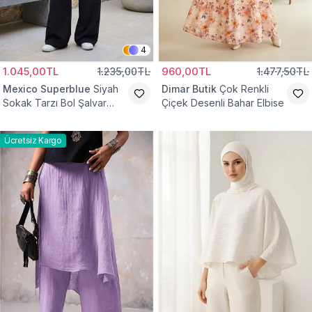
4
1.045,00TL
1.235,00TL
960,00TL
1.477,50TL
Mexico Superblue
Siyah
Dimar Butik
Çok Renkli
Sokak Tarzı Bol Şalvar
Çiçek Desenli Bahar Elbise
Pantolon
Ücretsiz Kargo