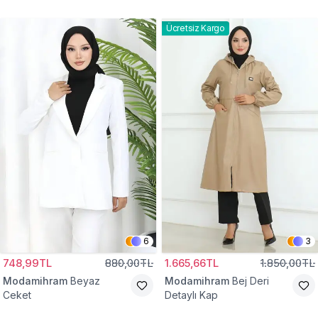
Gömlek Tunik
Eşofman Takım
Ücretsiz Kargo
6
3
748,99TL
880,00TL
1.665,66TL
1.850,00TL
Modamihram
Beyaz
Modamihram
Bej Deri
Ceket
Detaylı Kap