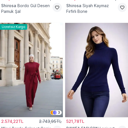
Shirosa
Bordo Gül Desen
Shirosa
Siyah Kaymaz
Pamuk Şal
Fırfırlı Bone
Ücretsiz Kargo
3
2.574,22TL
2.743,95TL
521,78TL