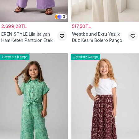
3
2.699,23TL
517,50TL
EREN STYLE
Lila İtalyan
Westbound
Ekru Yazlık
Ham Keten Pantolon Etek
Düz Kesim Bolero Panço
Ücretsiz Kargo
Ücretsiz Kargo