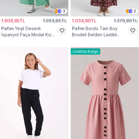
3
2
1.608,85TL
1.953,85TL
1.034,89TL
1.379,89TL
Pafim
Yeşil Desenli
Pafim
Bordo Tam Boy
İspanyol Paça Modal Kız
Brodeli Belden Lastikli
Çocuk Takım
Pamuk Kız Çocuk Etek
Ücretsiz Kargo