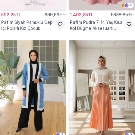
4
592,25TL
689,89TL
1.493,85TL
1.838,85TL
Pafim
Siyah Pamuklu Cepli
Pafim
Pudra 7-14 Yaş Kısa
İçi Polarlı Kız Çocuk
Kol Düğme Aksesuarlı
Eşofman Altı
Pamuk Kız Çocuk Elbise
2
2