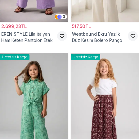
3
2.699,23TL
517,50TL
EREN STYLE
Lila İtalyan
Westbound
Ekru Yazlık
Ham Keten Pantolon Etek
Düz Kesim Bolero Panço
Ücretsiz Kargo
Ücretsiz Kargo