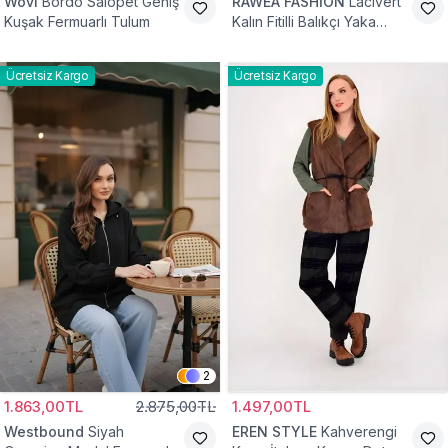
Wovi
Bordo Salopet Geniş
RAWEA FASHİON
Lacivert
Kuşak Fermuarlı Tulum
Kalın Fitilli Balıkçı Yaka
Pamuklu Triko Kazak
Ücretsiz Kargo
Ücretsiz Kargo
2
1.863,00TL
2.875,00TL
1.497,00TL
Westbound
Siyah
EREN STYLE
Kahverengi