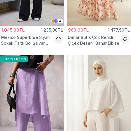
4
1.045,00TL
1.235,00TL
960,00TL
1.477,50TL
Mexico Superblue
Siyah
Dimar Butik
Çok Renkli
Sokak Tarzı Bol Şalvar
Çiçek Desenli Bahar Elbise
Pantolon
Ücretsiz Kargo