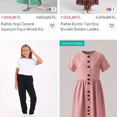
3
2
1.608,85TL
1.953,85TL
1.034,89TL
1.379,89TL
Pafim
Yeşil Desenli
Pafim
Bordo Tam Boy
İspanyol Paça Modal Kız
Brodeli Belden Lastikli
Çocuk Takım
Pamuk Kız Çocuk Etek
Ücretsiz Kargo