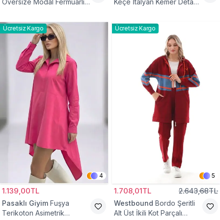
Oversize Modal Fermuarlı
Keçe İtalyan Kemer Detaylı
Sweat Tunik
Yelek
Ücretsiz Kargo
Ücretsiz Kargo
4
5
1.139,00TL
1.708,01TL
2.643,68TL
Pasaklı Giyim
Fuşya
Westbound
Bordo Şeritli
Terikoton Asimetrik
Alt Üst İkili Kot Parçalı