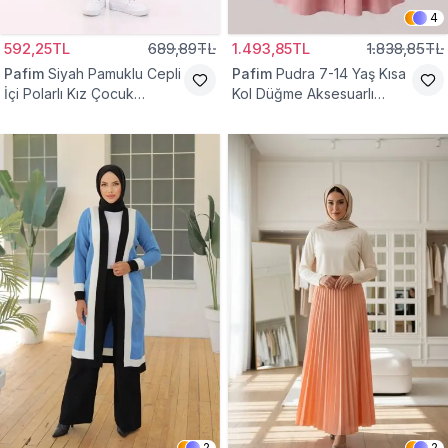
4
592,25TL
689,89TL
1.493,85TL
1.838,85TL
Pafim
Siyah Pamuklu Cepli
Pafim
Pudra 7-14 Yaş Kısa
İçi Polarlı Kız Çocuk
Kol Düğme Aksesuarlı
Eşofman Altı
Pamuk Kız Çocuk Elbise
2
2