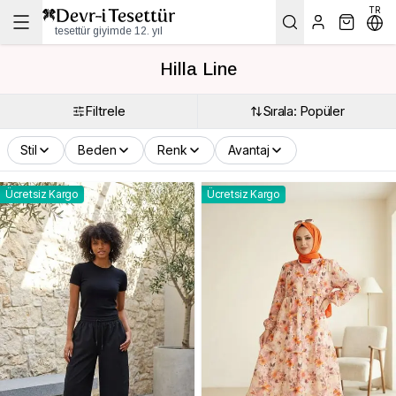
TR
tesettür giyimde 12. yıl
Hilla Line
Filtrele
Sırala: Popüler
Stil
Beden
Renk
Avantaj
Ücretsiz Kargo
Ücretsiz Kargo