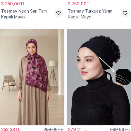
3.250,00TL
2.750,00TL
Tesmay
Neon Sarı Tam
Tesmay
Turkuaz Yarım
Kapalı Mayo
Kapalı Mayo
253,33TL
299,00TL
279,21TL
299,00TL