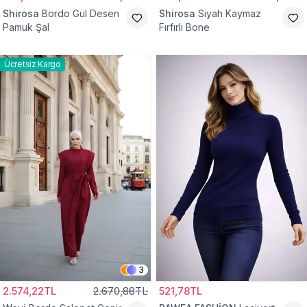
Shirosa
Bordo Gül Desen
Shirosa
Siyah Kaymaz
Pamuk Şal
Fırfırlı Bone
Ücretsiz Kargo
3
2.574,22TL
2.670,88TL
521,78TL