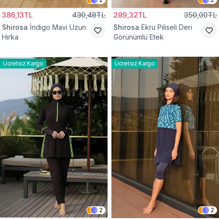
386,13TL
430,48TL
289,32TL
350,00TL
Shirosa
İndigo Mavi Uzun
Shirosa
Ekru Piliseli Deri
Hırka
Görünümlü Etek
Ücretsiz Kargo
Ücretsiz Kargo
2
2