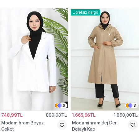
Gömlek Tunik
Eşofman Takım
Ücretsiz Kargo
6
3
748,99TL
880,00TL
1.665,66TL
1.850,00TL
Modamihram
Beyaz
Modamihram
Bej Deri
Ceket
Detaylı Kap