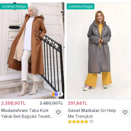
Ücretsiz Kargo
Ücretsiz Kargo
5
2.398,90TL
2.480,00TL
291,84TL
Modamihram
Taba Kürk
Genel Markalar
Gri Help
Yakalı Beli Bağcıklı Tesettür
Me Trençkot
(
1
)
Mont