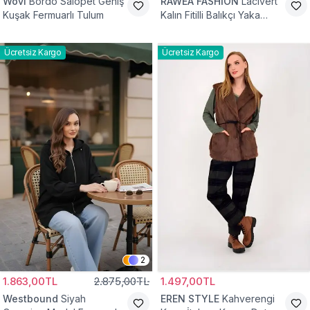
Wovi
Bordo Salopet Geniş
RAWEA FASHİON
Lacivert
Kuşak Fermuarlı Tulum
Kalın Fitilli Balıkçı Yaka
Pamuklu Triko Kazak
Ücretsiz Kargo
Ücretsiz Kargo
2
1.863,00TL
2.875,00TL
1.497,00TL
Westbound
Siyah
EREN STYLE
Kahverengi