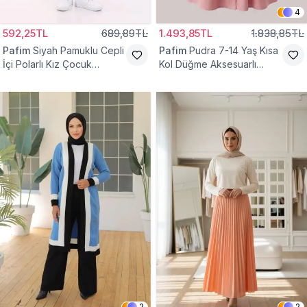
4
592,25TL
689,89TL
1.493,85TL
1.838,85TL
Pafim
Siyah Pamuklu Cepli
Pafim
Pudra 7-14 Yaş Kısa
İçi Polarlı Kız Çocuk
Kol Düğme Aksesuarlı
Eşofman Altı
Pamuk Kız Çocuk Elbise
2
2