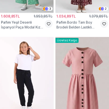
3
2
1.608,85TL
1.953,85TL
1.034,89TL
1.379,89TL
Pafim
Yeşil Desenli
Pafim
Bordo Tam Boy
İspanyol Paça Modal Kız
Brodeli Belden Lastikli
Çocuk Takım
Pamuk Kız Çocuk Etek
Ücretsiz Kargo