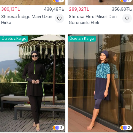
386,13TL
430,48TL
289,32TL
350,00TL
Shirosa
İndigo Mavi Uzun
Shirosa
Ekru Piliseli Deri
Hırka
Görünümlü Etek
Ücretsiz Kargo
Ücretsiz Kargo
2
2