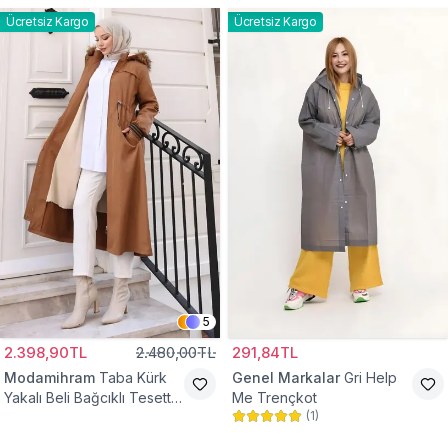
Ücretsiz Kargo
Ücretsiz Kargo
5
2.398,90TL
2.480,00TL
291,84TL
Modamihram
Taba Kürk
Genel Markalar
Gri Help
Yakalı Beli Bağcıklı Tesettür
Me Trençkot
(
1
)
Mont