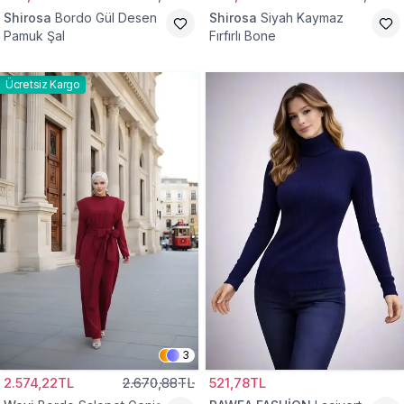
Shirosa
Bordo Gül Desen
Shirosa
Siyah Kaymaz
Pamuk Şal
Fırfırlı Bone
Ücretsiz Kargo
3
2.574,22TL
2.670,88TL
521,78TL