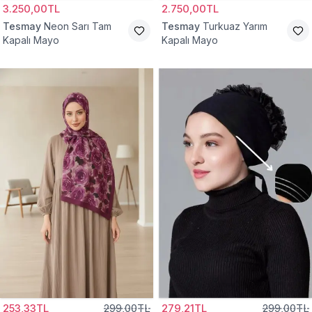
3.250,00TL
2.750,00TL
Tesmay
Neon Sarı Tam
Tesmay
Turkuaz Yarım
Kapalı Mayo
Kapalı Mayo
253,33TL
299,00TL
279,21TL
299,00TL