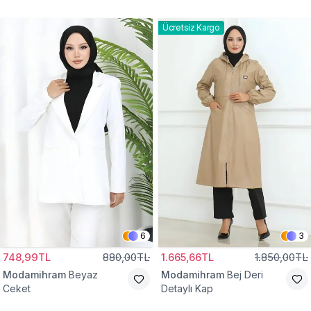
Gömlek Tunik
Eşofman Takım
Ücretsiz Kargo
6
3
748,99TL
880,00TL
1.665,66TL
1.850,00TL
Modamihram
Beyaz
Modamihram
Bej Deri
Ceket
Detaylı Kap