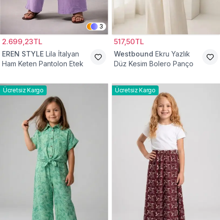
3
2.699,23TL
517,50TL
EREN STYLE
Lila İtalyan
Westbound
Ekru Yazlık
Ham Keten Pantolon Etek
Düz Kesim Bolero Panço
Ücretsiz Kargo
Ücretsiz Kargo