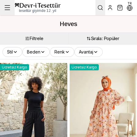
TR
tesettür giyimde 12. yıl
Heves
Filtrele
Sırala: Popüler
Stil
Beden
Renk
Avantaj
Ücretsiz Kargo
Ücretsiz Kargo