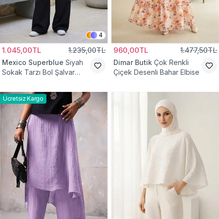
4
1.045,00TL
1.235,00TL
960,00TL
1.477,50TL
Mexico Superblue
Siyah
Dimar Butik
Çok Renkli
Sokak Tarzı Bol Şalvar
Çiçek Desenli Bahar Elbise
Pantolon
Ücretsiz Kargo