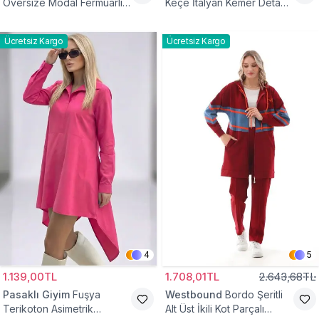
Oversize Modal Fermuarlı
Keçe İtalyan Kemer Detaylı
Sweat Tunik
Yelek
Ücretsiz Kargo
Ücretsiz Kargo
4
5
1.139,00TL
1.708,01TL
2.643,68TL
Pasaklı Giyim
Fuşya
Westbound
Bordo Şeritli
Terikoton Asimetrik
Alt Üst İkili Kot Parçalı