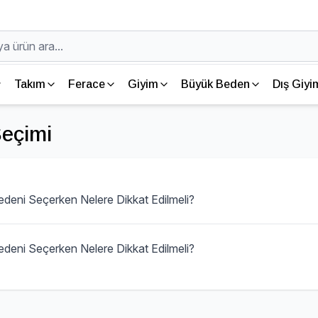
Takım
Ferace
Giyim
Büyük Beden
Dış Giyi
eçimi
edeni Seçerken Nelere Dikkat Edilmeli?
deni Seçerken Nelere Dikkat Edilmeli?