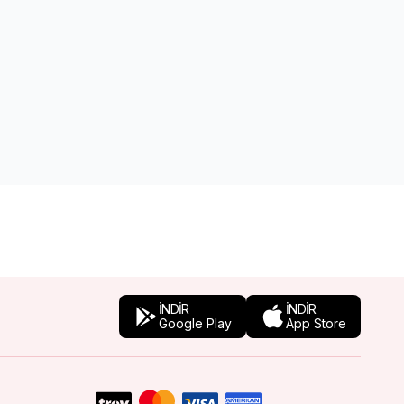
İNDİR
İNDİR
Google Play
App Store