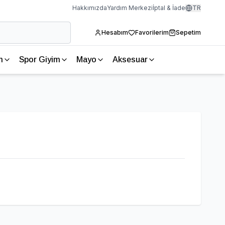
Hakkımızda
Yardım Merkezi
İptal & İade
TR
Hesabım
Favorilerim
Sepetim
m
Spor Giyim
Mayo
Aksesuar