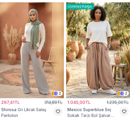
Ücretsiz Kargo
2
2
297,41TL
314,89TL
1.045,00TL
1.235,00TL
Shirosa
Gri Likralı Salaş
Mexico Superblue
Bej
Pantolon
Sokak Tarzı Bol Şalvar
Pantolon