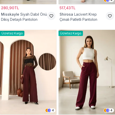
280,90TL
517,43TL
Misskayle
Siyah Dabıl Önü
Shirosa
Lacivert Krep
Dikiş Detaylı Pantolon
Çimalı Patletli Pantolon
Ücretsiz Kargo
Ücretsiz Kargo
4
4