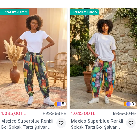
Tesettür Pantolon
Pantolon
Ücretsiz Kargo
Ücretsiz Kargo
5
3
1.045,00TL
1.235,00TL
1.045,00TL
1.235,00TL
Mexico Superblue
Renkli
Mexico Superblue
Renkli
Bol Sokak Tarzı Şalvar
Sokak Tarzı Bol Şalvar
Pantolon
Pantolon