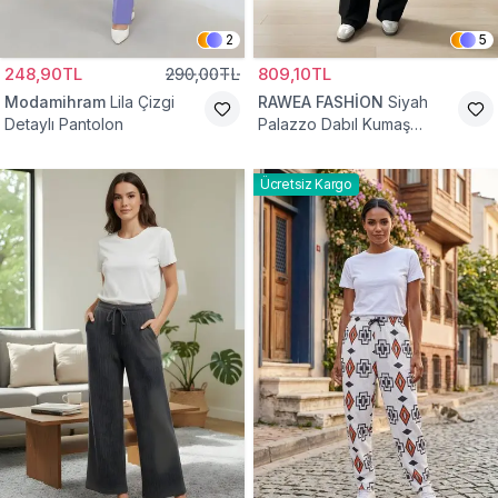
2
5
248,90TL
290,00TL
809,10TL
Modamihram
Lila Çizgi
RAWEA FASHİON
Siyah
Detaylı Pantolon
Palazzo Dabıl Kumaş
Tesettür Pantolon
Ücretsiz Kargo