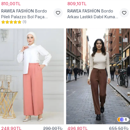
810,00TL
809,10TL
RAWEA FASHİON
Bordo
RAWEA FASHİON
Bordo
Pileli Palazzo Bol Paça
Arkası Lastikli Dabıl Kumaş
(
1
)
Yüksek Bel Tesettür
Palazzo Tesettür Pantolon
Pantolon
6
248,90TL
290,00TL
496,80TL
655,50TL