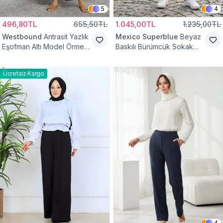
5
4
496,80TL
655,50TL
1.045,00TL
1.235,00TL
Westbound
Antrasit Yazlık
Mexico Superblue
Beyaz
Eşofman Altı Model Örme
Baskılı Bürümcük Sokak
Cepli Tesettür Pantolon
Tarzı Spor Baget Pantolon
Ücretsiz Kargo
4