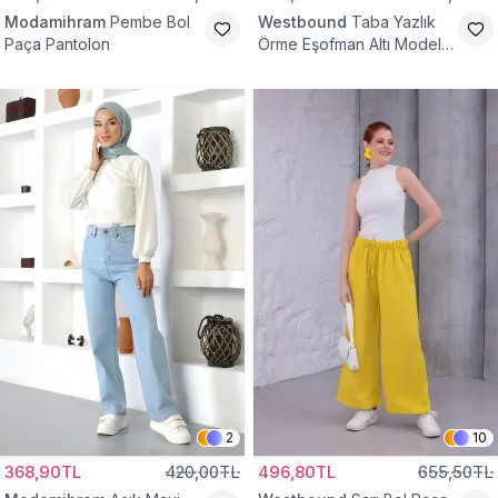
Modamihram
Pembe Bol
Westbound
Taba Yazlık
Paça Pantolon
Örme Eşofman Altı Model
Cepsiz Pantolon
2
10
368,90TL
420,00TL
496,80TL
655,50TL