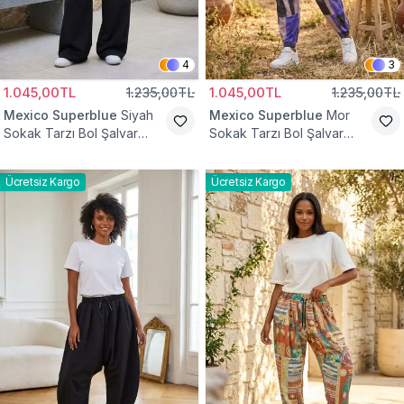
4
3
1.045,00TL
1.235,00TL
1.045,00TL
1.235,00TL
Mexico Superblue
Siyah
Mexico Superblue
Mor
Sokak Tarzı Bol Şalvar
Sokak Tarzı Bol Şalvar
Pantolon
Pantolon
Ücretsiz Kargo
Ücretsiz Kargo