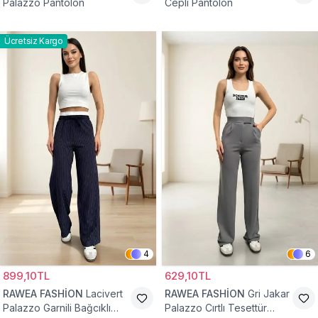
Palazzo Pantolon
Cepli Pantolon
Ücretsiz Kargo
4
6
899,10TL
629,10TL
RAWEA FASHİON
Lacivert
RAWEA FASHİON
Gri Jakar
Palazzo Garnili Bağcıklı
Palazzo Cırtlı Tesettür