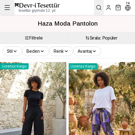
TR
tesettür giyimde 12. yıl
Haza Moda Pantolon
Filtrele
Sırala: Popüler
Stil
Beden
Renk
Avantaj
Ücretsiz Kargo
Ücretsiz Kargo