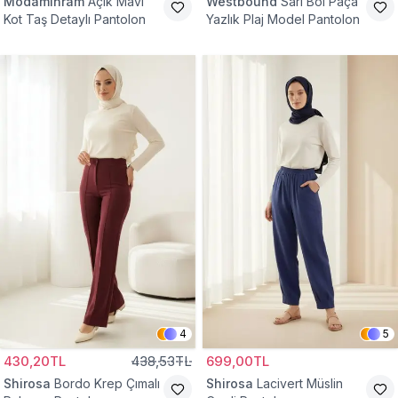
Modamihram
Açık Mavi
Westbound
Sarı Bol Paça
Kot Taş Detaylı Pantolon
Yazlık Plaj Model Pantolon
4
5
430,20TL
438,53TL
699,00TL
Shirosa
Bordo Krep Çımalı
Shirosa
Lacivert Müslin