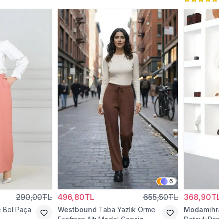
6
290,00TL
496,80TL
655,50TL
368,90T
 Bol Paça
Westbound
Taba Yazlık Örme
Modamih