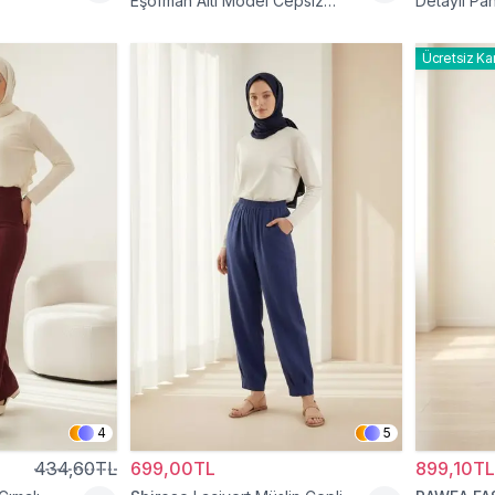
Eşofman Altı Model Cepsiz
Detaylı Pa
Pantolon
Ücretsiz Ka
4
5
434,60TL
699,00TL
899,10TL