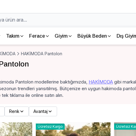
Takım
Ferace
Giyim
Büyük Beden
Dış Giyi
KİMODA
HAKİMODA Pantolon
antolon
imoda Pantolon modellerine baktığımızda,
HAKİMODA
gibi markal
k sezonun trendleri yansıtılmış. Bütçenize en uygun hakimoda pantol
ek tıklama ile online satın alın.
Renk
Avantaj
Ücretsiz Kargo
Ücretsiz Ka