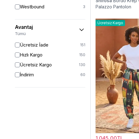
Shirosa
Bordo Krep 
38
8
Westbound
Palazzo Pantolon
3
40
5
42
4
Ücretsiz Kargo
Avantaj
44
4
Tümü
46
1
Ücretsiz İade
151
Hızlı Kargo
150
Ücretsiz Kargo
130
İndirim
60
1.045,00TL