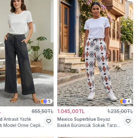
5
4
L
655,50TL
1.045,00TL
1.235,00TL
d
Antrasit Yazlık
Mexico Superblue
Beyaz
tı Model Örme Cepli
Baskılı Bürümcük Sokak Tarzı
antolon
Spor Baget Pantolon