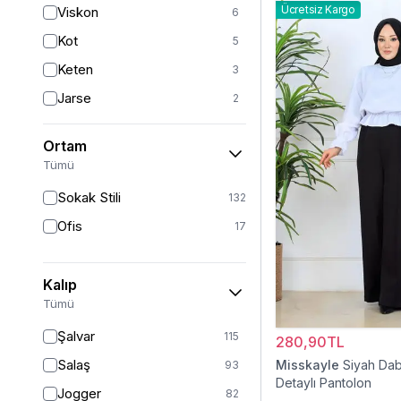
Ücretsiz Kargo
Viskon
6
Gümüş
2
Kot
5
Pudra
2
Keten
3
Jarse
2
Krep
2
Ortam
Müslin
1
Tümü
Sokak Stili
132
Ofis
17
Kalıp
Tümü
Şalvar
115
280,90TL
Salaş
Misskayle
Siyah Dab
93
Detaylı Pantolon
Jogger
82