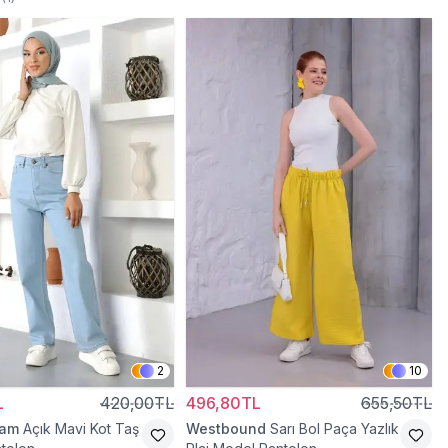
2
10
L
420,00TL
496,80TL
655,50TL
ram
Açık Mavi Kot Taş
Westbound
Sarı Bol Paça Yazlık