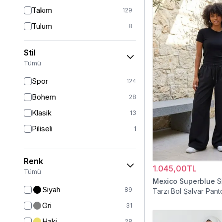
Takım
129
Tulum
8
Pantolon
151
Stil
Etek
19
Tümü
Pantolon Etek
2
Spor
124
Bluz & Gömlek
15
Bohem
28
Kazak
6
Klasik
13
Eşofman
62
Piliseli
1
Şal
6
Bone
15
Renk
1.045,00TL
Ferace
126
Tümü
Mexico Superblue
S
Kap & Pardesü
23
Siyah
89
Tarzı Bol Şalvar Pant
Trençkot
32
Gri
31
Hırka
4
Haki
28