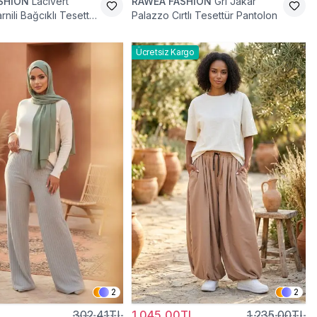
SHİON
Lacivert
RAWEA FASHİON
Gri Jakar
nili Bağcıklı Tesettür
Palazzo Cırtlı Tesettür Pantolon
Ücretsiz Kargo
2
2
302,41TL
1.045,00TL
1.235,00TL