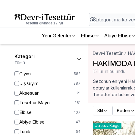
tesettür giyimde 12. yıl
Yeni Gelenler
Elbise
Abiye Elbise
Devr-i Tesettür
HA
Kategori
HAKİMODA P
Tümü
151 ürün bulundu.
Giyim
582
Sezonun en yeni Hak
Dış Giyim
287
detaylar kullanılara
Aksesuar
21
Tesettür'de bulun ve t
Tesettür Mayo
281
Stil
Beden
Elbise
107
Abiye Elbise
47
Ücretsiz Kargo
Tunik
54