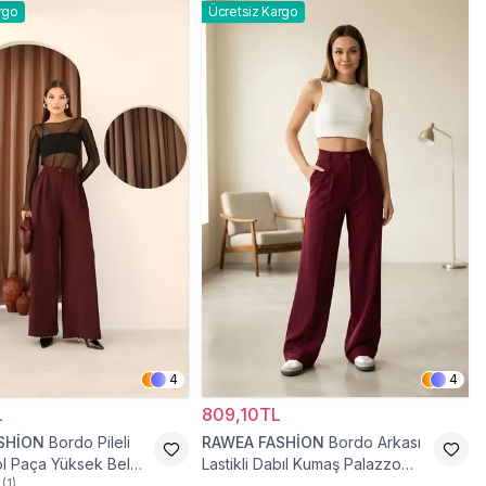
rgo
Ücretsiz Kargo
4
4
L
809,10TL
SHİON
Bordo Pileli
RAWEA FASHİON
Bordo Arkası
l Paça Yüksek Bel
Lastikli Dabıl Kumaş Palazzo
(
1
)
antolon
Tesettür Pantolon