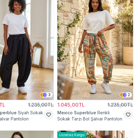
3
2
TL
1.235,00TL
1.045,00TL
1.235,00TL
perblue
Siyah Sokak
Mexico Superblue
Renkli
Şalvar Pantolon
Sokak Tarzı Bol Şalvar Pantolon
Ücretsiz Kargo