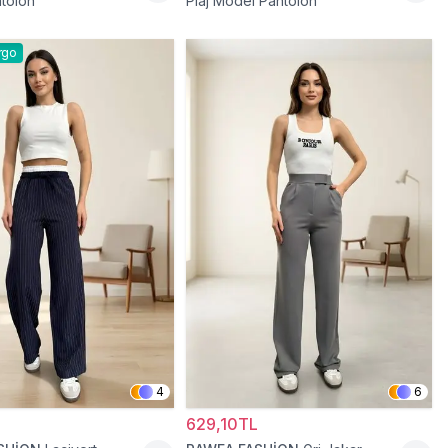
ntolon
Plaj Model Pantolon
rgo
4
6
629,10TL