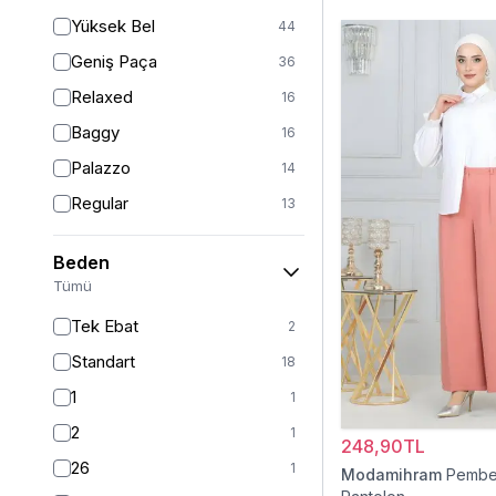
Yüksek Bel
44
Geniş Paça
36
Relaxed
16
Baggy
16
Palazzo
14
Regular
13
Havuç
9
Beden
Straight
6
Tümü
Mom
2
Tek Ebat
2
Fitted
1
Standart
18
Boyfriend
1
1
1
Kargo
1
2
1
248,90TL
26
1
Modamihram
Pembe