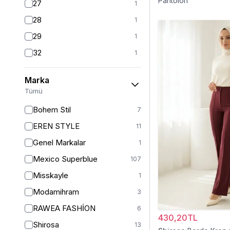
Pantolon
27
1
28
1
29
1
32
1
S
106
Marka
S/M
1
Tümü
M
103
Bohem Stil
7
L
104
EREN STYLE
11
L/XL
1
Genel Markalar
1
XL
106
Mexico Superblue
107
2XL
1
Misskayle
1
XXL
99
Modamihram
3
34
3
RAWEA FASHİON
6
36
430,20TL
5
Shirosa
13