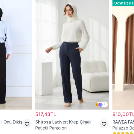
Ücretsiz Ka
4
517,43TL
810,00T
ıl Önü Dikiş
Shirosa
Lacivert Krep Çimalı
RAWEA FA
Patletli Pantolon
Palazzo Bo
Tesettür P