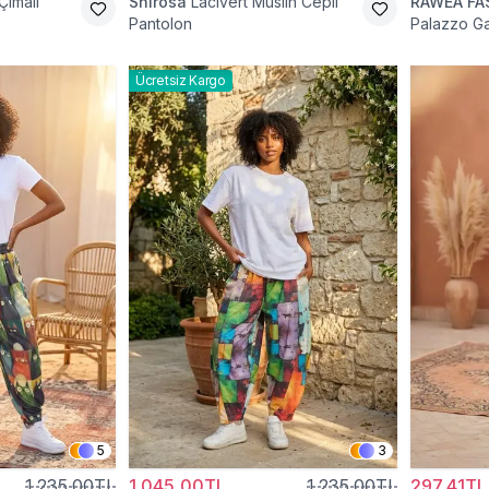
Çımalı
Shirosa
Lacivert Müslin Cepli
RAWEA FA
Pantolon
Palazzo Gar
Pantolon
Ücretsiz Kargo
5
3
1.235,00TL
1.045,00TL
1.235,00TL
297,41TL