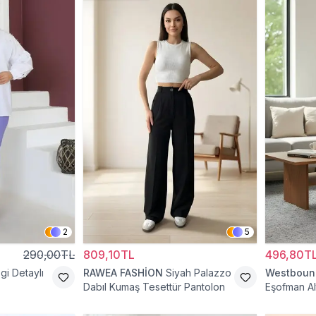
2
5
290,00TL
809,10TL
496,80T
zgi Detaylı
RAWEA FASHİON
Siyah Palazzo
Westboun
Dabıl Kumaş Tesettür Pantolon
Eşofman Al
Tesettür P