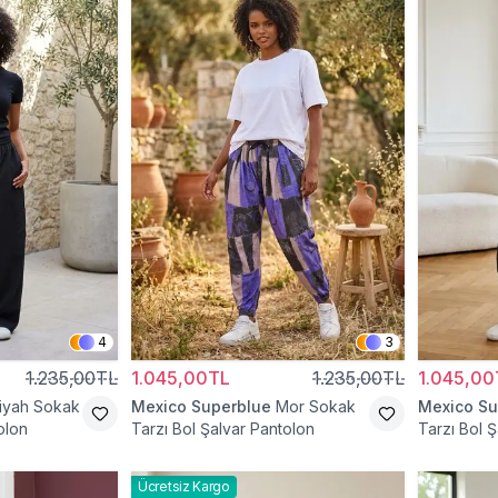
4
3
1.235,00TL
1.045,00TL
1.235,00TL
1.045,00
iyah Sokak
Mexico Superblue
Mor Sokak
Mexico Su
olon
Tarzı Bol Şalvar Pantolon
Tarzı Bol 
Ücretsiz Kargo