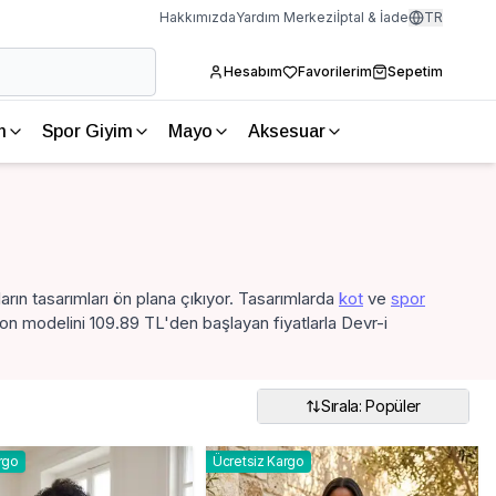
Hakkımızda
Yardım Merkezi
İptal & İade
TR
Hesabım
Favorilerim
Sepetim
m
Spor Giyim
Mayo
Aksesuar
arın tasarımları ön plana çıkıyor. Tasarımlarda
kot
ve
spor
on modelini 109.89 TL'den başlayan fiyatlarla Devr-i
Sırala: Popüler
rgo
Ücretsiz Kargo