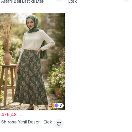
Astarlı Beli Lastikli Etek
Etek
3
479,48TL
Shirosa
Yeşil Desenli Etek