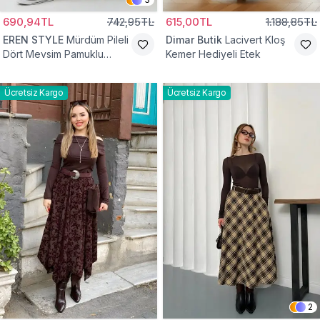
690,94TL
742,95TL
615,00TL
1.188,85TL
EREN STYLE
Mürdüm Pileli
Dimar Butik
Lacivert Kloş
Dört Mevsim Pamuklu
Kemer Hediyeli Etek
Dokuma Viskon Etek
Ücretsiz Kargo
Ücretsiz Kargo
2