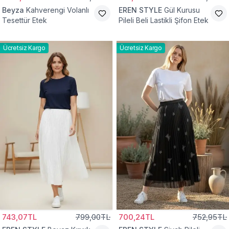
Beyza
Kahverengi Volanlı
EREN STYLE
Gül Kurusu
Tesettür Etek
Pileli Beli Lastikli Şifon Etek
Ücretsiz Kargo
Ücretsiz Kargo
743,07TL
799,00TL
700,24TL
752,95TL