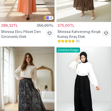
2
289,32TL
350,00TL
375,00TL
Shirosa
Ekru Piliseli Deri
Shirosa
Kahverengi Kırışık
Görünümlü Etek
Kumaş Kıraş Etek
(
2
)
Ücretsiz Kargo