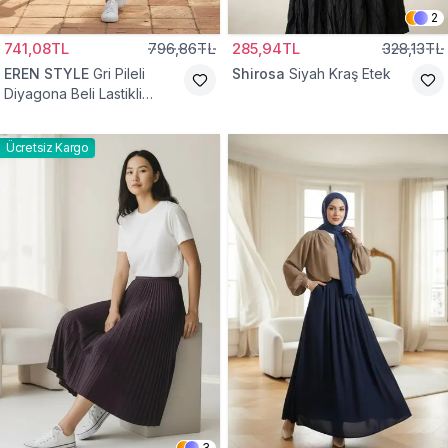
2
741,08TL
796,86TL
285,94TL
328,13TL
EREN STYLE
Gri Pileli
Shirosa
Siyah Kraş Etek
Diyagona Beli Lastikli
Pamuklu Etek
Ücretsiz Kargo
3