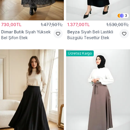
3
730,00TL
1.477,50TL
1.377,00TL
1.530,00TL
Dimar Butik
Siyah Yüksek
Beyza
Siyah Beli Lastikli
Bel Şifon Etek
Büzgülü Tesettür Etek
Ücretsiz Kargo