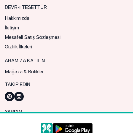
DEVR-I TESETTÜR
Hakkımızda
İletişim
Mesafeli Satış Sözleşmesi
Gizlilik İlkeleri
ARAMIZA KATILIN
Mağaza & Butikler
TAKIP EDIN
YARDIM
Sık Sorulan Sorular
Nasıl Sipariş Verebilirim?
Daha iyi bir alışveriş deneyimi için çerezleri