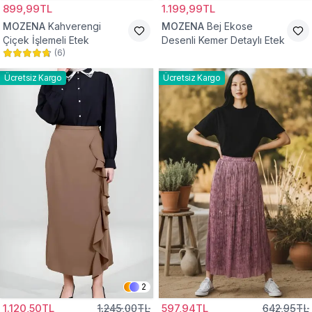
899,99TL
1.199,99TL
MOZENA
Kahverengi
MOZENA
Bej Ekose
Çiçek İşlemeli Etek
Desenli Kemer Detaylı Etek
(
6
)
Ücretsiz Kargo
Ücretsiz Kargo
2
1.120,50TL
1.245,00TL
597,94TL
642,95TL