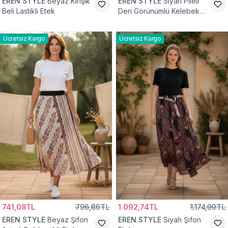
EREN STYLE
Beyaz Kırışık
EREN STYLE
Siyah Pileli
Beli Lastikli Etek
Deri Görünümlü Kelebek
ve Taş Detaylı Pamuklu
Viskon Etek
Ücretsiz Kargo
Ücretsiz Kargo
741,08TL
796,86TL
1.092,74TL
1.174,99TL
EREN STYLE
Beyaz Şifon
EREN STYLE
Siyah Şifon