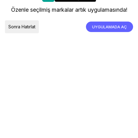
kullanıyoruz.
Kargo ve Teslimat
Özenle seçilmiş markalar artık uygulamasında!
İade, İptal ve Değişim
Çerez Tercihleri
Tümünü Kabul Et
Sonra Hatırlat
UYGULAMADA AÇ
TESLIMAT ÜLKESI
Türkiye
© 2026 Devr-i Tesettür -
Her Hakkı Saklıdır