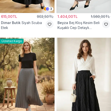
3
615,00TL
902,50TL
1.404,00TL
1.560,00TL
Dimar Butik
Siyah Scuba
Beyza
Bej Kloş Kesim Beli
Etek
Kuşaklı Cep Detaylı
Tesettür Etek
Ücretsiz Kargo