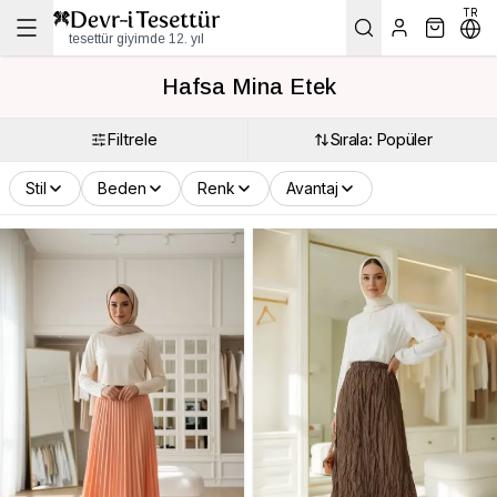
TR
tesettür giyimde 12. yıl
Hafsa Mina Etek
Filtrele
Sırala: Popüler
Stil
Beden
Renk
Avantaj