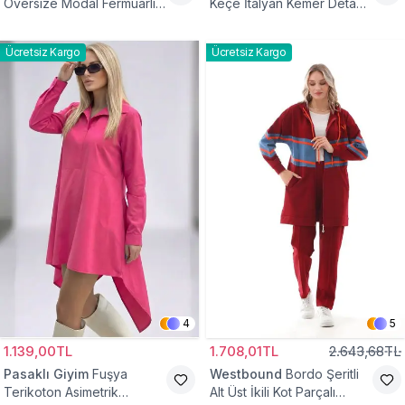
Oversize Modal Fermuarlı
Keçe İtalyan Kemer Detaylı
Sweat Tunik
Yelek
Ücretsiz Kargo
Ücretsiz Kargo
4
5
1.139,00TL
1.708,01TL
2.643,68TL
Pasaklı Giyim
Fuşya
Westbound
Bordo Şeritli
Terikoton Asimetrik
Alt Üst İkili Kot Parçalı