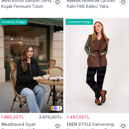
Wovi
Bordo Salopet Geniş
RAWEA FASHİON
Lacivert
Kuşak Fermuarlı Tulum
Kalın Fitilli Balıkçı Yaka
Pamuklu Triko Kazak
Ücretsiz Kargo
Ücretsiz Kargo
2
1.863,00TL
2.875,00TL
1.497,00TL
Westbound
Siyah
EREN STYLE
Kahverengi