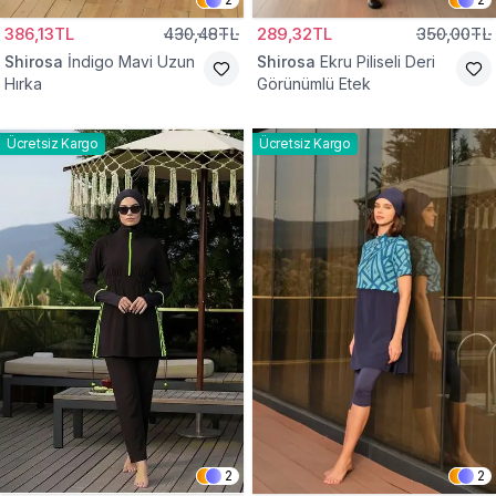
386,13TL
430,48TL
289,32TL
350,00TL
Shirosa
İndigo Mavi Uzun
Shirosa
Ekru Piliseli Deri
Hırka
Görünümlü Etek
Ücretsiz Kargo
Ücretsiz Kargo
2
2