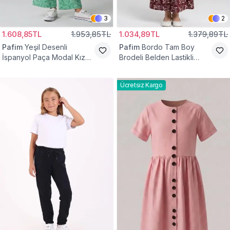
3
2
1.608,85TL
1.953,85TL
1.034,89TL
1.379,89TL
Pafim
Yeşil Desenli
Pafim
Bordo Tam Boy
İspanyol Paça Modal Kız
Brodeli Belden Lastikli
Çocuk Takım
Pamuk Kız Çocuk Etek
Ücretsiz Kargo