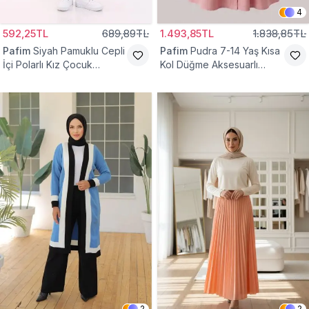
4
592,25TL
689,89TL
1.493,85TL
1.838,85TL
Pafim
Siyah Pamuklu Cepli
Pafim
Pudra 7-14 Yaş Kısa
İçi Polarlı Kız Çocuk
Kol Düğme Aksesuarlı
Eşofman Altı
Pamuk Kız Çocuk Elbise
2
2