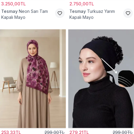
3.250,00TL
2.750,00TL
Tesmay
Neon Sarı Tam
Tesmay
Turkuaz Yarım
Kapalı Mayo
Kapalı Mayo
253,33TL
299,00TL
279,21TL
299,00TL