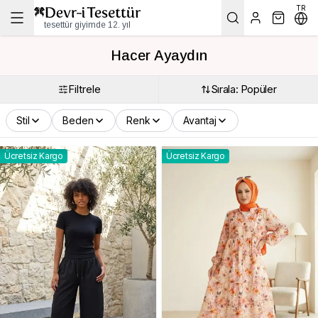
TR
tesettür giyimde 12. yıl
Hacer Ayaydın
Filtrele
Sırala: Popüler
Stil
Beden
Renk
Avantaj
Ücretsiz Kargo
Ücretsiz Kargo