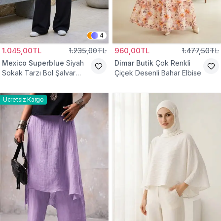
4
1.045,00TL
1.235,00TL
960,00TL
1.477,50TL
Mexico Superblue
Siyah
Dimar Butik
Çok Renkli
Sokak Tarzı Bol Şalvar
Çiçek Desenli Bahar Elbise
Pantolon
Ücretsiz Kargo