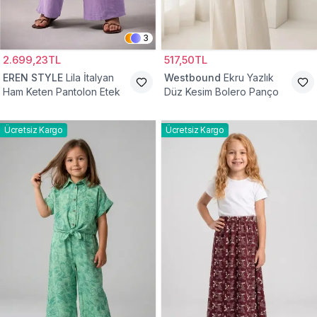
3
2.699,23TL
517,50TL
EREN STYLE
Lila İtalyan
Westbound
Ekru Yazlık
Ham Keten Pantolon Etek
Düz Kesim Bolero Panço
Ücretsiz Kargo
Ücretsiz Kargo