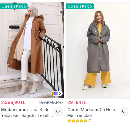
Ücretsiz Kargo
Ücretsiz Kargo
5
2.398,90TL
2.480,00TL
291,84TL
Modamihram
Taba Kürk
Genel Markalar
Gri Help
Yakalı Beli Bağcıklı Tesettür
Me Trençkot
(
1
)
Mont