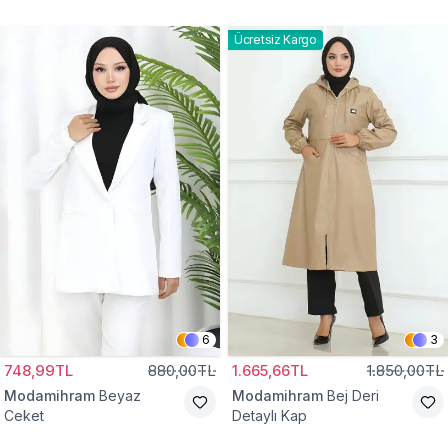
Gömlek Tunik
Eşofman Takım
Ücretsiz Kargo
6
3
748,99TL
880,00TL
1.665,66TL
1.850,00TL
Modamihram
Beyaz
Modamihram
Bej Deri
Ceket
Detaylı Kap