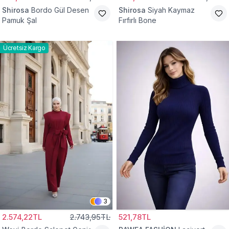
Shirosa
Bordo Gül Desen
Shirosa
Siyah Kaymaz
Pamuk Şal
Fırfırlı Bone
Ücretsiz Kargo
3
2.574,22TL
2.743,95TL
521,78TL