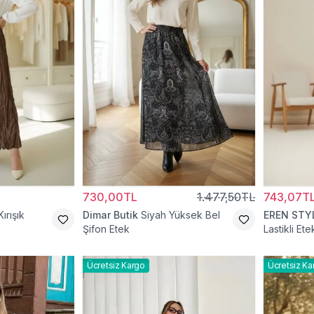
730,00TL
1.477,50TL
743,07T
ırışık
Dimar Butik
Siyah Yüksek Bel
EREN STY
Şifon Etek
Lastikli Ete
Ücretsiz Kargo
Ücretsiz Ka