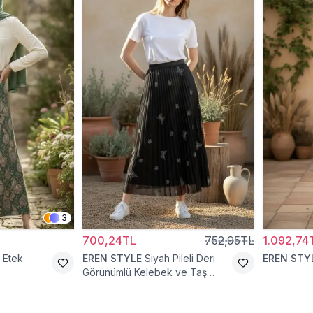
3
700,24TL
752,95TL
1.092,74
i Etek
EREN STYLE
Siyah Pileli Deri
EREN STY
Görünümlü Kelebek ve Taş
Detaylı Pamuklu Viskon Etek