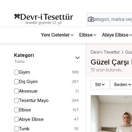
tesettür giyimde 12. yıl
Yeni Gelenler
Elbise
Abiye Elbise
Devr-i Tesettür
Güz
Kategori
Güzel Çarşı
Tümü
19 ürün bulundu.
Giyim
589
Dış Giyim
287
Stil
Beden
Aksesuar
21
Tesettür Mayo
284
Elbise
107
Abiye Elbise
47
Tunik
55