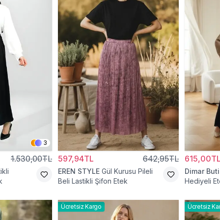
3
1.530,00TL
597,94TL
642,95TL
615,00T
ikli
EREN STYLE
Gül Kurusu Pileli
Dimar Buti
k
Beli Lastikli Şifon Etek
Hediyeli E
Ücretsiz Kargo
Ücretsiz Ka