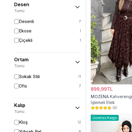
Desen
Tümü
Desenli
7
Ekose
1
Çiçekli
1
Ortam
Tümü
Sokak Stili
11
Ofis
7
899,99TL
MOZENA
Kahverengi
İşlemeli Etek
Kalıp
(
6
)
Tümü
Ücretsiz Kargo
Kloş
12
Yüksek Bel
8