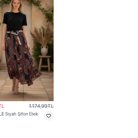
TL
1.174,99TL
LE
Siyah Şifon Etek