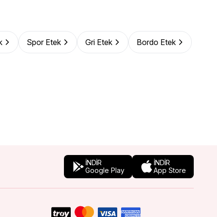
k
Spor Etek
Gri Etek
Bordo Etek
İNDİR
İNDİR
Google Play
App Store