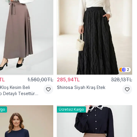
2
TL
1.560,00TL
285,94TL
328,13TL
 Kloş Kesim Beli
Shirosa
Siyah Kraş Etek
p Detaylı Tesettür
rgo
Ücretsiz Kargo