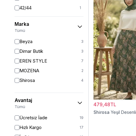
42/44
1
44
1
Marka
46
1
Tümü
46/48
2
Beyza
3
Dimar Butik
3
EREN STYLE
7
MOZENA
2
Shirosa
4
Avantaj
479,48TL
Tümü
Shirosa
Yeşil Desenl
Ücretsiz İade
19
Hızlı Kargo
17