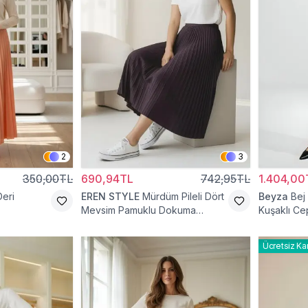
2
3
350,00TL
690,94TL
742,95TL
1.404,00
Deri
EREN STYLE
Mürdüm Pileli Dört
Beyza
Bej
Mevsim Pamuklu Dokuma
Kuşaklı Ce
Viskon Etek
Etek
Ücretsiz Ka