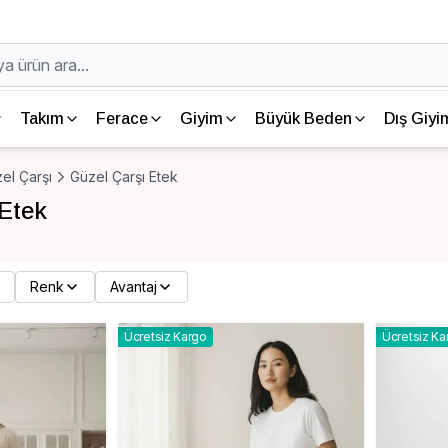
Takım
Ferace
Giyim
Büyük Beden
Dış Giyi
el Çarşı
Güzel Çarşı Etek
 Etek
Renk
Avantaj
Ücretsiz Kargo
Ücretsiz Ka