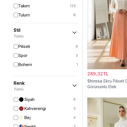
Takım
133
Tulum
8
Pantolon
148
Stil
Etek
19
Tümü
Pantolon Etek
2
Piliseli
6
Bluz & Gömlek
15
Spor
3
Kazak
7
Bohem
1
Eşofman
67
289,32TL
Şal
6
Shirosa
Ekru Piliseli 
Renk
Görünümlü Etek
Bone
15
Tümü
Ferace
126
Siyah
6
Kap & Pardesü
23
Kahverengi
5
Trençkot
32
Bej
4
Hırka
4
Renkli
3