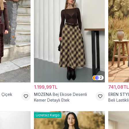
2
1.199,99TL
741,08TL
 Çiçek
MOZENA
Bej Ekose Desenli
EREN STY
Kemer Detaylı Etek
Beli Lastik
Ücretsiz Kargo