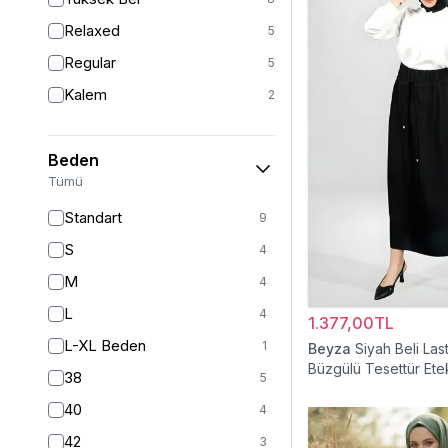
Relaxed
5
Regular
5
Kalem
2
Beden
Tümü
Standart
9
S
4
M
4
L
4
1.377,00TL
L-XL Beden
1
Beyza
Siyah Beli Last
Büzgülü Tesettür Ete
38
5
40
4
42
3