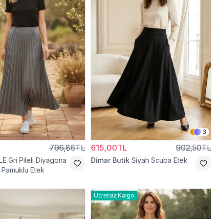
3
796,86TL
615,00TL
902,50TL
LE
Gri Pileli Diyagona
Dimar Butik
Siyah Scuba Etek
li Pamuklu Etek
Ücretsiz Kargo