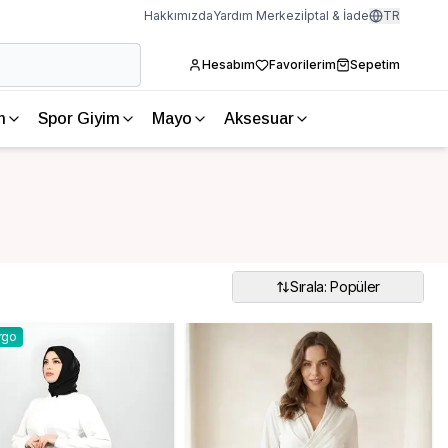
Hakkımızda
Yardım Merkezi
İptal & İade
TR
Hesabım
Favorilerim
Sepetim
m
Spor Giyim
Mayo
Aksesuar
Sırala: Popüler
rgo