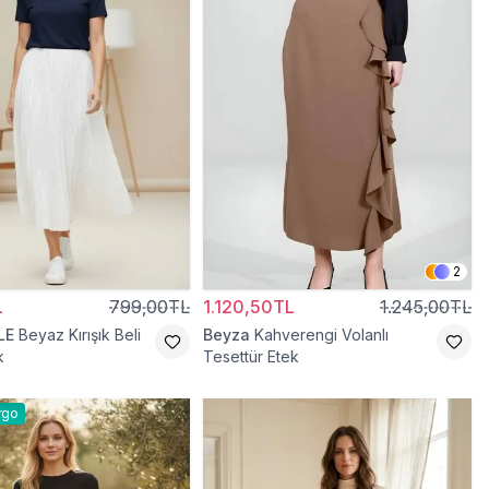
2
L
799,00TL
1.120,50TL
1.245,00TL
LE
Beyaz Kırışık Beli
Beyza
Kahverengi Volanlı
k
Tesettür Etek
rgo