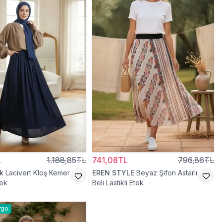
L
1.188,85TL
741,08TL
796,86TL
k
Lacivert Kloş Kemer
EREN STYLE
Beyaz Şifon Astarlı
tek
Beli Lastikli Etek
rgo