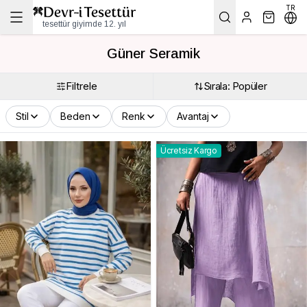
TR
tesettür giyimde 12. yıl
Güner Seramik
Filtrele
Sırala: Popüler
Stil
Beden
Renk
Avantaj
Ücretsiz Kargo