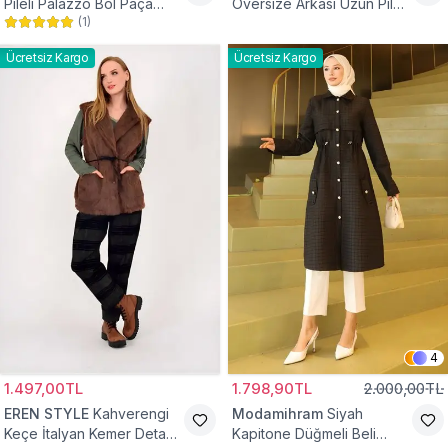
Pileli Palazzo Bol Paça
Oversize Arkası Uzun Pileli
(
1
)
Yüksek Bel Tesettür
Kollu Keten Gömlek Tunik
Pantolon
Ücretsiz Kargo
Ücretsiz Kargo
4
1.497,00TL
1.798,90TL
2.000,00TL
EREN STYLE
Kahverengi
Modamihram
Siyah
Keçe İtalyan Kemer Detaylı
Kapitone Düğmeli Beli