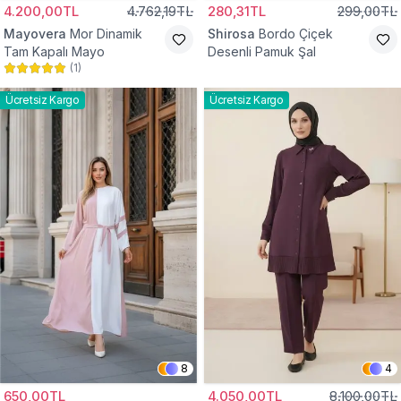
4.200,00TL
4.762,19TL
280,31TL
299,00TL
Mayovera
Mor Dinamik
Shirosa
Bordo Çiçek
Tam Kapalı Mayo
Desenli Pamuk Şal
(
1
)
Ücretsiz Kargo
Ücretsiz Kargo
8
4
650,00TL
4.050,00TL
8.100,00TL