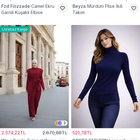
Fzd Filizzade
Camel Ekru
Beyza
Mürdüm Plise İkili
Garnili Kuşaklı Elbise
Takım
Ücretsiz Kargo
3
2.574,22TL
2.670,88TL
521,78TL