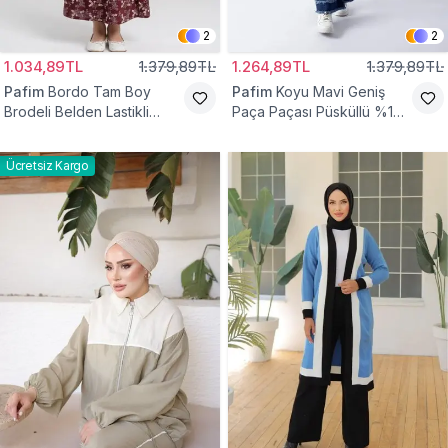
2
2
1.034,89TL
1.379,89TL
1.264,89TL
1.379,89TL
Pafim
Bordo Tam Boy
Pafim
Koyu Mavi Geniş
Brodeli Belden Lastikli
Paça Paçası Püsküllü %100
Pamuk Kız Çocuk Etek
Pamuk Kız Çocuk Kot
Pantolon
Ücretsiz Kargo