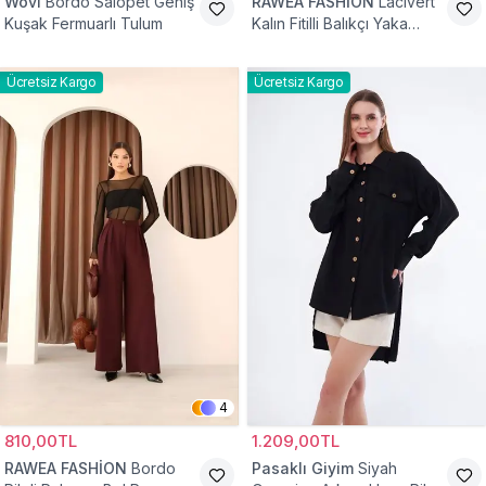
Wovi
Bordo Salopet Geniş
RAWEA FASHİON
Lacivert
Kuşak Fermuarlı Tulum
Kalın Fitilli Balıkçı Yaka
Pamuklu Triko Kazak
Ücretsiz Kargo
Ücretsiz Kargo
4
810,00TL
1.209,00TL
RAWEA FASHİON
Bordo
Pasaklı Giyim
Siyah