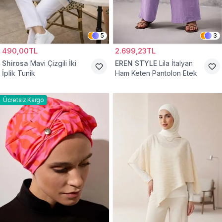
5
3
490,00TL
2.699,23TL
Shirosa
Mavi Çizgili İki
EREN STYLE
Lila İtalyan
İplik Tunik
Ham Keten Pantolon Etek
Ücretsiz Kargo