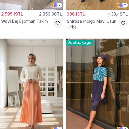
2
2
2.595,19TL
2.856,08TL
386,13TL
430,48TL
Wovi
Bej Eşofman Takım
Shirosa
İndigo Mavi Uzun
Hırka
Ücretsiz Kargo
2
2