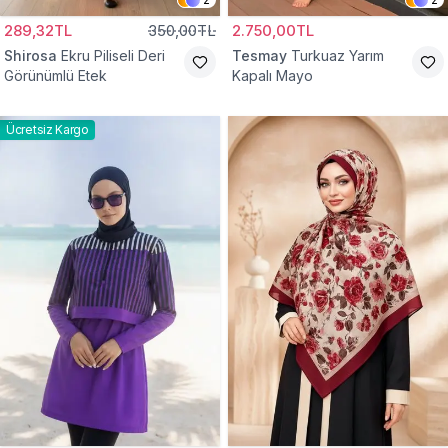
289,32TL
350,00TL
2.750,00TL
Shirosa
Ekru Piliseli Deri
Tesmay
Turkuaz Yarım
Görünümlü Etek
Kapalı Mayo
Ücretsiz Kargo