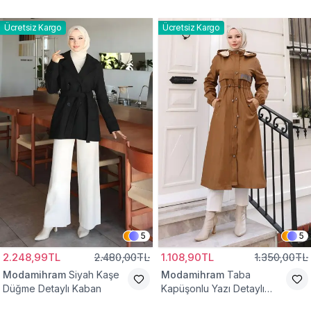
Yelek
Bağcıklı Kap
Ücretsiz Kargo
Ücretsiz Kargo
5
5
2.248,99TL
2.480,00TL
1.108,90TL
1.350,00TL
Modamihram
Siyah Kaşe
Modamihram
Taba
Düğme Detaylı Kaban
Kapüşonlu Yazı Detaylı
Mont