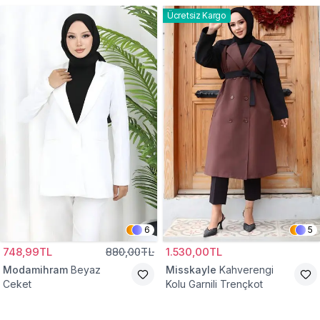
Ücretsiz Kargo
6
5
748,99TL
880,00TL
1.530,00TL
Modamihram
Beyaz
Misskayle
Kahverengi
Ceket
Kolu Garnili Trençkot