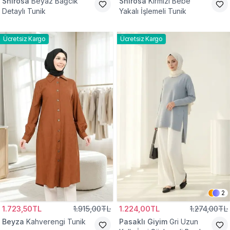
Shirosa
Beyaz Bağcık
Shirosa
Kırmızı Bebe
Detaylı Tunik
Yakalı İşlemeli Tunik
Ücretsiz Kargo
Ücretsiz Kargo
2
1.723,50TL
1.915,00TL
1.224,00TL
1.274,00TL
Beyza
Kahverengi Tunik
Pasaklı Giyim
Gri Uzun