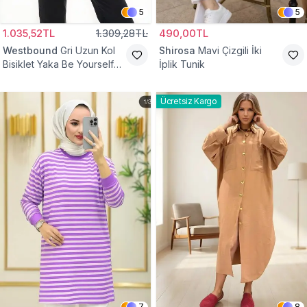
5
5
1.035,52TL
1.309,28TL
490,00TL
Westbound
Gri Uzun Kol
Shirosa
Mavi Çizgili İki
Bisiklet Yaka Be Yourself
İplik Tunik
Sweatshirt Tunik
Ücretsiz Kargo
7
8