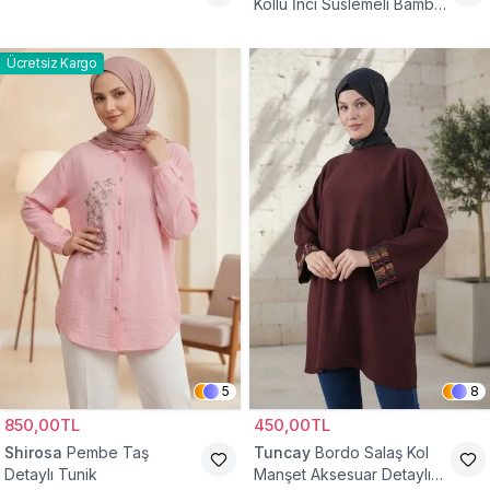
Kollu İnci Süslemeli Bambu
Keten Tunik
Ücretsiz Kargo
5
8
850,00TL
450,00TL
Shirosa
Pembe Taş
Tuncay
Bordo Salaş Kol
Detaylı Tunik
Manşet Aksesuar Detaylı