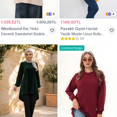
6
4
1.035,52TL
1.309,28TL
1.149,00TL
Westbound
Bej Yıldız
Pasaklı Giyim
Hardal
Desenli Sweatshirt Bisiklet
Yazlık Muslin Uzun Kollu
(
4
)
Yaka Tesettür Tunik
Hakim Yaka Cepli Tesettür
Tunik
Ücretsiz Kargo