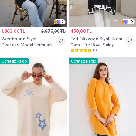
2
10
1.863,00TL
2.875,00TL
450,00TL
Westbound
Siyah
Fzd Filizzade
Siyah Krem
Oversize Modal Fermuarlı
Garnili Diz Boyu Salaş
(
1
)
Sweat Tunik
Tunik
Ücretsiz Kargo
Ücretsiz Kargo