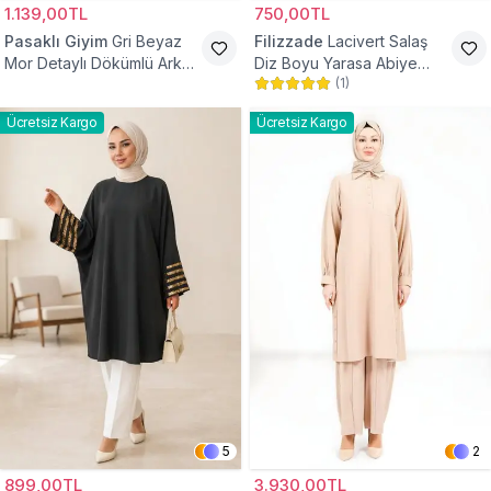
1.139,00TL
750,00TL
Pasaklı Giyim
Gri Beyaz
Filizzade
Lacivert Salaş
Mor Detaylı Dökümlü Arkası
Diz Boyu Yarasa Abiye
(
1
)
Uzun Gömlek Tunik
Tunik
Ücretsiz Kargo
Ücretsiz Kargo
5
2
899,00TL
3.930,00TL