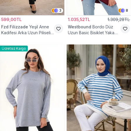
3
8
599,00TL
1.035,52TL
1.309,28TL
Fzd Filizzade
Yeşil Anne
Westbound
Bordo Düz
Kadifesi Arka Uzun Piliseli
Uzun Basic Bisiklet Yaka
Lastik Kol Torba Tunik
Sweatshirt Tesettür Tunik
Ücretsiz Kargo