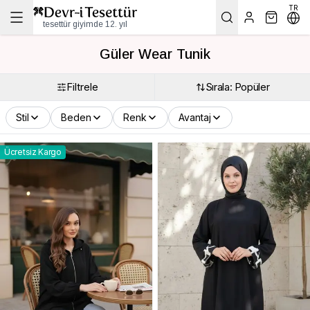
TR
tesettür giyimde 12. yıl
Güler Wear Tunik
Filtrele
Sırala: Popüler
Stil
Beden
Renk
Avantaj
Ücretsiz Kargo