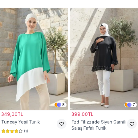
Tunik
8
7
349,00TL
399,00TL
Tuncay
Yeşil Tunik
Fzd Filizzade
Siyah Garnili
Salaş Fırfırlı Tunik
(
1
)