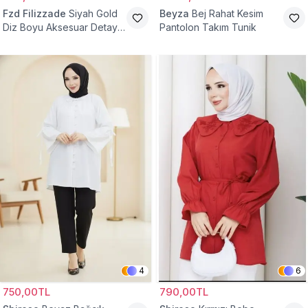
Fzd Filizzade
Siyah Gold
Beyza
Bej Rahat Kesim
Diz Boyu Aksesuar Detaylı
Pantolon Takım Tunik
Abiye Tunik
4
6
750,00TL
790,00TL