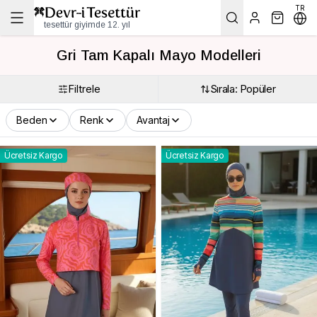
TR
tesettür giyimde 12. yıl
Gri Tam Kapalı Mayo Modelleri
Filtrele
Sırala: Popüler
Beden
Renk
Avantaj
Ücretsiz Kargo
Ücretsiz Kargo