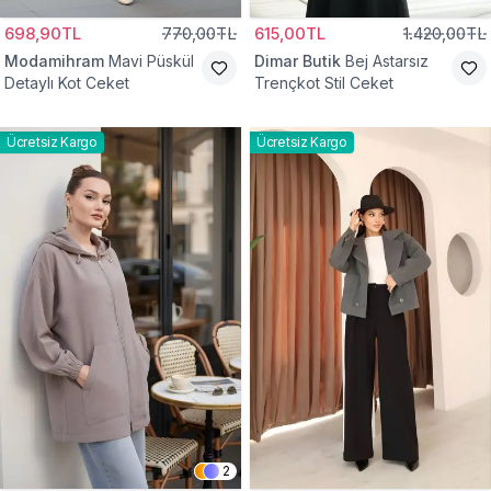
698,90TL
770,00TL
615,00TL
1.420,00TL
Modamihram
Mavi Püskül
Dimar Butik
Bej Astarsız
Detaylı Kot Ceket
Trençkot Stil Ceket
Ücretsiz Kargo
Ücretsiz Kargo
2