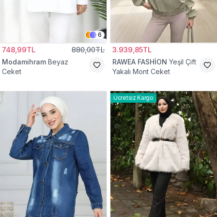
6
748,99TL
880,00TL
3.939,85TL
Modamihram
Beyaz
RAWEA FASHİON
Yeşil Çift
Ceket
Yakalı Mont Ceket
Ücretsiz Kargo