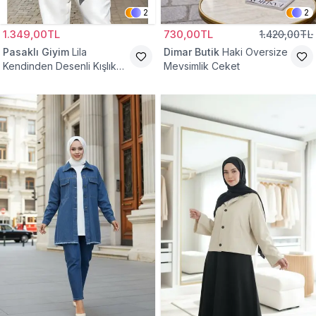
2
2
1.349,00TL
730,00TL
1.420,00TL
Pasaklı Giyim
Lila
Dimar Butik
Haki Oversize
Kendinden Desenli Kışlık
Mevsimlik Ceket
Astarlı Tek Düğmeli
Tesettür Ceket