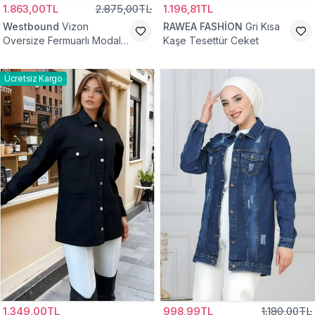
1.863,00TL
2.875,00TL
1.196,81TL
Westbound
Vizon
RAWEA FASHİON
Gri Kısa
Oversize Fermuarlı Modal
Kaşe Tesettür Ceket
Sweat Ceket
Ücretsiz Kargo
1.349,00TL
998,99TL
1.180,00TL