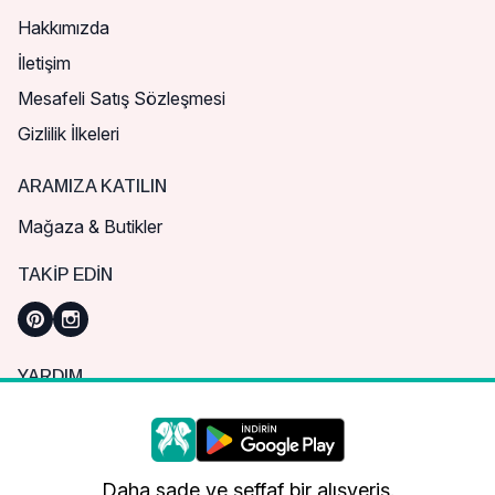
Hakkımızda
İletişim
Mesafeli Satış Sözleşmesi
Gizlilik İlkeleri
ARAMIZA KATILIN
Mağaza & Butikler
TAKIP EDIN
YARDIM
Sık Sorulan Sorular
Nasıl Sipariş Verebilirim?
Daha iyi bir alışveriş deneyimi için çerezleri
kullanıyoruz.
Kargo ve Teslimat
Daha sade ve şeffaf bir alışveriş.