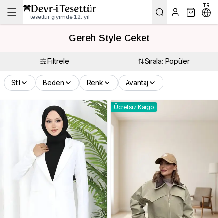
TR
tesettür giyimde 12. yıl
Gereh Style Ceket
Filtrele
Sırala: Popüler
Stil
Beden
Renk
Avantaj
Ücretsiz Kargo