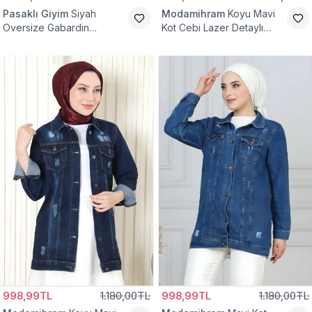
Pasaklı Giyim
Siyah
Modamihram
Koyu Mavi
Oversize Gabardin
Kot Cebi Lazer Detaylı
Tesettür Ceket
Ceket
998,99TL
1.180,00TL
998,99TL
1.180,00TL