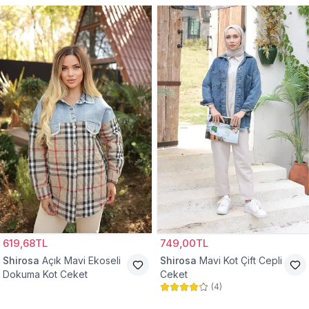
619,68TL
749,00TL
Shirosa
Açık Mavi Ekoseli
Shirosa
Mavi Kot Çift Cepli
Dokuma Kot Ceket
Ceket
(
4
)