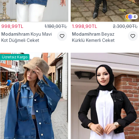
4
998,99TL
1.180,00TL
1.998,90TL
2.300,00TL
Modamihram
Koyu Mavi
Modamihram
Beyaz
Kot Düğmeli Ceket
Kürklü Kemerli Ceket
Ücretsiz Kargo