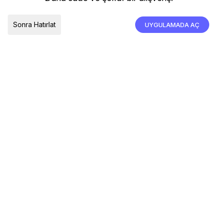
İade, İptal ve Değişim
Çerez Tercihleri
Tümünü Kabul Et
Sonra Hatırlat
UYGULAMADA AÇ
TESLIMAT ÜLKESI
Türkiye
© 2026 Devr-i Tesettür -
Her Hakkı Saklıdır
Çerez Tercihleri
Çerez Politikası