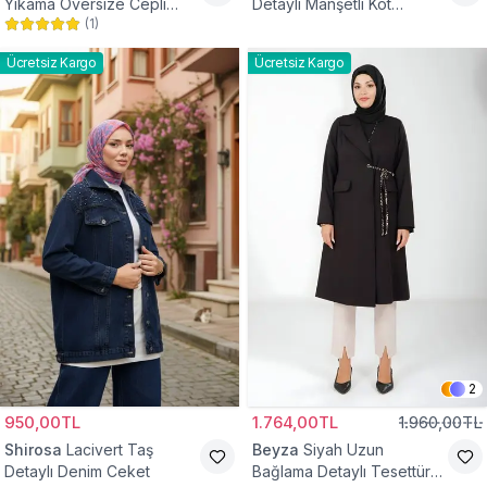
Yıkama Oversize Cepli
Detaylı Manşetli Kot
(
1
)
Düğmeli Tesettür Gömlek
Tesettür Ceket
Ceket
Ücretsiz Kargo
Ücretsiz Kargo
2
950,00TL
1.764,00TL
1.960,00TL
Shirosa
Lacivert Taş
Beyza
Siyah Uzun
Detaylı Denim Ceket
Bağlama Detaylı Tesettür