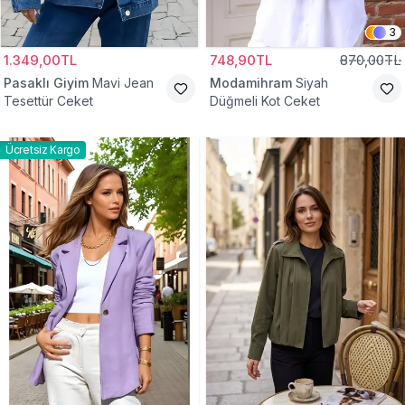
3
1.349,00TL
748,90TL
870,00TL
Pasaklı Giyim
Mavi Jean
Modamihram
Siyah
Tesettür Ceket
Düğmeli Kot Ceket
Ücretsiz Kargo