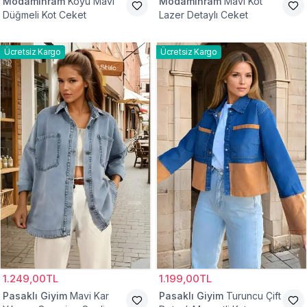
Modamihram
Koyu Mavi
Modamihram
Mavi Kot
Düğmeli Kot Ceket
Lazer Detaylı Ceket
Ücretsiz Kargo
Ücretsiz Kargo
1.249,00TL
1.199,00TL
Pasaklı Giyim
Mavi Kar
Pasaklı Giyim
Turuncu Çift