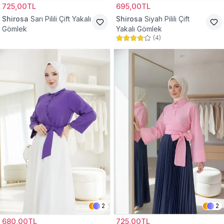
725,00TL
695,00TL
Shirosa
Sarı Pilili Çift Yakalı
Shirosa
Siyah Pilili Çift
Gömlek
Yakalı Gömlek
(
4
)
2
2
680,00TL
725,00TL