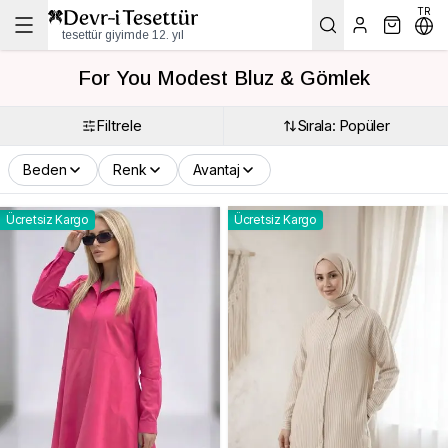
TR
tesettür giyimde 12. yıl
For You Modest Bluz & Gömlek
Filtrele
Sırala: Popüler
Beden
Renk
Avantaj
Ücretsiz Kargo
Ücretsiz Kargo