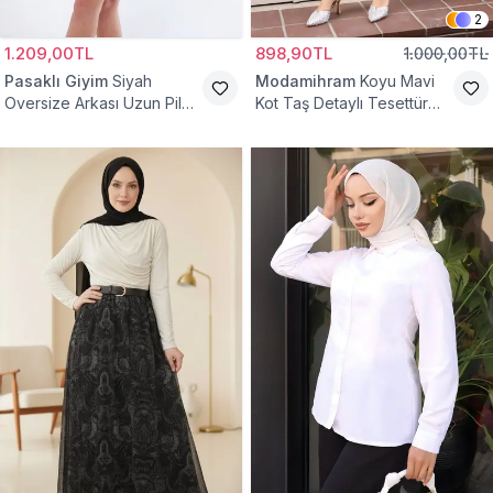
2
1.209,00TL
898,90TL
1.000,00TL
Pasaklı Giyim
Siyah
Modamihram
Koyu Mavi
Oversize Arkası Uzun Pileli
Kot Taş Detaylı Tesettür
Kollu Keten Gömlek Tunik
Gömlek