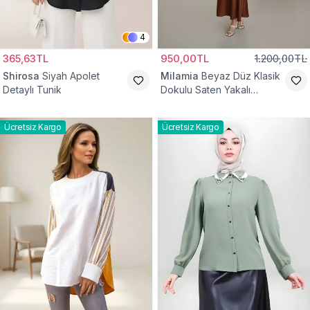
4
365,63TL
950,00TL
1.200,00TL
Shirosa
Siyah Apolet
Milamia
Beyaz Düz Klasik
Detaylı Tunik
Dokulu Saten Yakalı
Gömlek
Ücretsiz Kargo
Ücretsiz Kargo