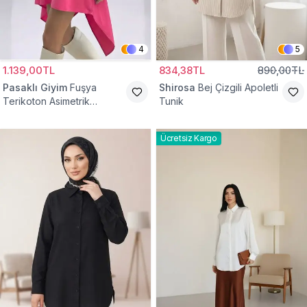
4
5
1.139,00TL
834,38TL
890,00TL
Pasaklı Giyim
Fuşya
Shirosa
Bej Çizgili Apoletli
Terikoton Asimetrik
Tunik
Gömlek Tunik
Ücretsiz Kargo