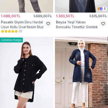
3
1.089,00TL
1.689,00TL
1.363,50TL
1.515,00TL
Pasaklı Giyim
Ekru Hardal
Beyza
Yeşil Yakası
Uzun Kollu Oval Kesim Bluz
Boncuklu Tesettür Gömlek
(
1
)
Ücretsiz Kargo