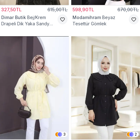
327,50TL
615,00TL
598,90TL
670,00TL
Dimar Butik
Bej/Krem
Modamihram
Beyaz
Drapeli Dik Yaka Sandy
Tesettür Gömlek
Bluz
3
2