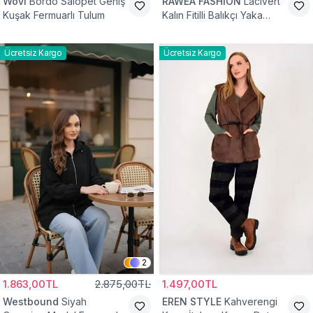
Wovi
Bordo Salopet Geniş
RAWEA FASHİON
Lacivert
Kuşak Fermuarlı Tulum
Kalın Fitilli Balıkçı Yaka
Pamuklu Triko Kazak
Ücretsiz Kargo
Ücretsiz Kargo
2
1.863,00TL
2.875,00TL
1.497,00TL
Westbound
Siyah
EREN STYLE
Kahverengi