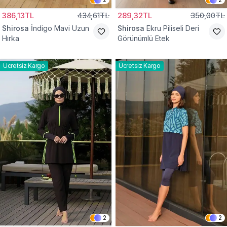
386,13TL
434,61TL
289,32TL
350,00TL
Shirosa
İndigo Mavi Uzun
Shirosa
Ekru Piliseli Deri
Hırka
Görünümlü Etek
Ücretsiz Kargo
Ücretsiz Kargo
2
2