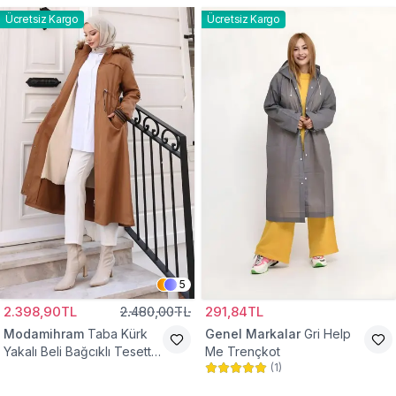
Ücretsiz Kargo
Ücretsiz Kargo
5
2.398,90TL
2.480,00TL
291,84TL
Modamihram
Taba Kürk
Genel Markalar
Gri Help
Yakalı Beli Bağcıklı Tesettür
Me Trençkot
(
1
)
Mont