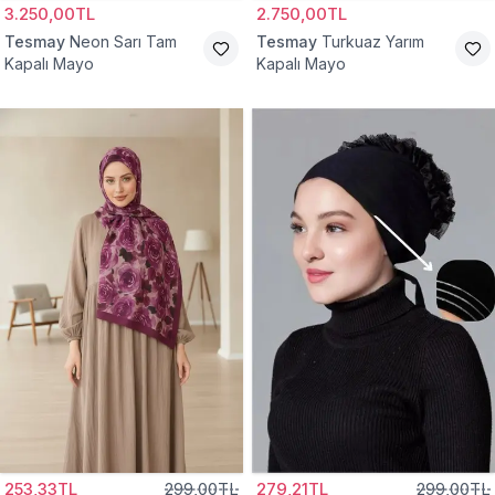
3.250,00TL
2.750,00TL
Tesmay
Neon Sarı Tam
Tesmay
Turkuaz Yarım
Kapalı Mayo
Kapalı Mayo
253,33TL
299,00TL
279,21TL
299,00TL