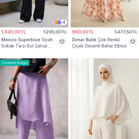
4
1.045,00TL
1.235,00TL
960,00TL
1.477,50TL
Mexico Superblue
Siyah
Dimar Butik
Çok Renkli
Sokak Tarzı Bol Şalvar
Çiçek Desenli Bahar Elbise
Pantolon
Ücretsiz Kargo