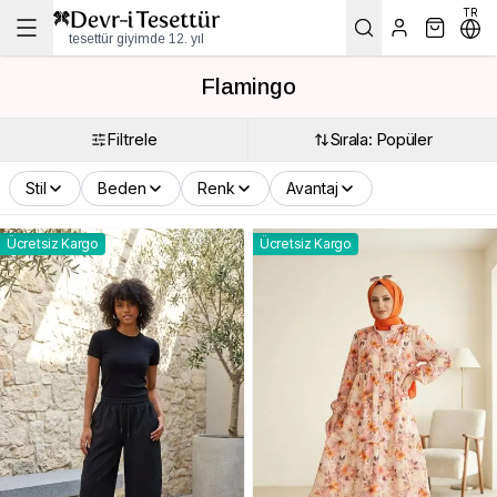
TR
tesettür giyimde 12. yıl
Flamingo
Filtrele
Sırala: Popüler
Stil
Beden
Renk
Avantaj
Ücretsiz Kargo
Ücretsiz Kargo