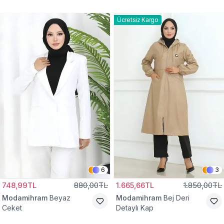
Gömlek Tunik
Eşofman Takım
Ücretsiz Kargo
6
3
748,99TL
880,00TL
1.665,66TL
1.850,00TL
Modamihram
Beyaz
Modamihram
Bej Deri
Ceket
Detaylı Kap