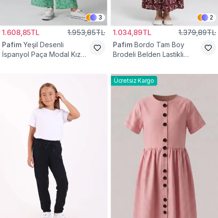
3
2
1.608,85TL
1.953,85TL
1.034,89TL
1.379,89TL
Pafim
Yeşil Desenli
Pafim
Bordo Tam Boy
İspanyol Paça Modal Kız
Brodeli Belden Lastikli
Çocuk Takım
Pamuk Kız Çocuk Etek
Ücretsiz Kargo