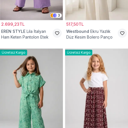
3
2.699,23TL
517,50TL
EREN STYLE
Lila İtalyan
Westbound
Ekru Yazlık
Ham Keten Pantolon Etek
Düz Kesim Bolero Panço
Ücretsiz Kargo
Ücretsiz Kargo