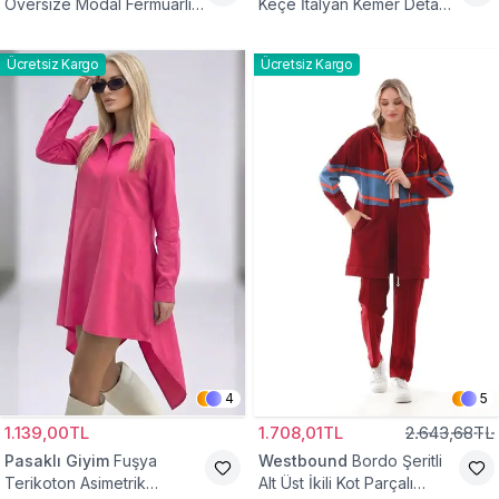
Oversize Modal Fermuarlı
Keçe İtalyan Kemer Detaylı
Sweat Tunik
Yelek
Ücretsiz Kargo
Ücretsiz Kargo
4
5
1.139,00TL
1.708,01TL
2.643,68TL
Pasaklı Giyim
Fuşya
Westbound
Bordo Şeritli
Terikoton Asimetrik
Alt Üst İkili Kot Parçalı