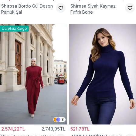
Shirosa
Bordo Gül Desen
Shirosa
Siyah Kaymaz
Pamuk Şal
Fırfırlı Bone
Ücretsiz Kargo
3
2.574,22TL
2.743,95TL
521,78TL