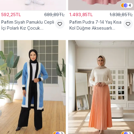
4
592,25TL
689,89TL
1.493,85TL
1.838,85TL
Pafim
Siyah Pamuklu Cepli
Pafim
Pudra 7-14 Yaş Kısa
İçi Polarlı Kız Çocuk
Kol Düğme Aksesuarlı
Eşofman Altı
Pamuk Kız Çocuk Elbise
2
2