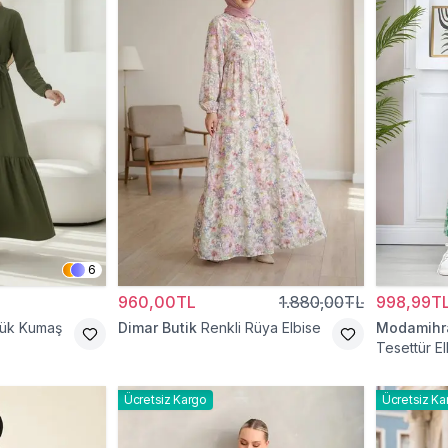
6
960,00TL
1.880,00TL
998,99T
cük Kumaş
Dimar Butik
Renkli Rüya Elbise
Modamih
Tesettür El
Ücretsiz Kargo
Ücretsiz Ka