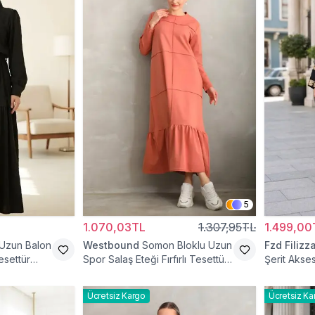
5
1.070,03TL
1.307,95TL
1.499,00
 Uzun Balon
Westbound
Somon Bloklu Uzun
Fzd Filizz
esettür
Spor Salaş Eteği Fırfırlı Tesettür
Şerit Akses
Elbise
Elbise
Ücretsiz Kargo
Ücretsiz Ka