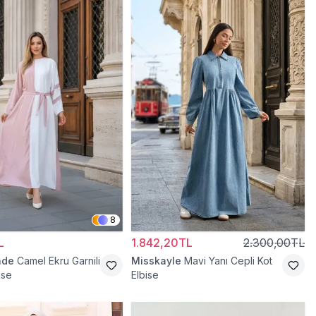
8
L
1.842,20TL
2.300,00TL
ade
Camel Ekru Garnili
Misskayle
Mavi Yanı Cepli Kot
ise
Elbise