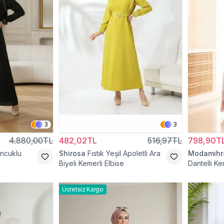
3
3
4.880,00TL
482,02TL
516,97TL
798,90T
oncuklu
Shirosa
Fıstık Yeşil Apoletli Ara
Modamih
Biyeli Kemerli Elbise
Dantelli Ke
Ücretsiz Kargo