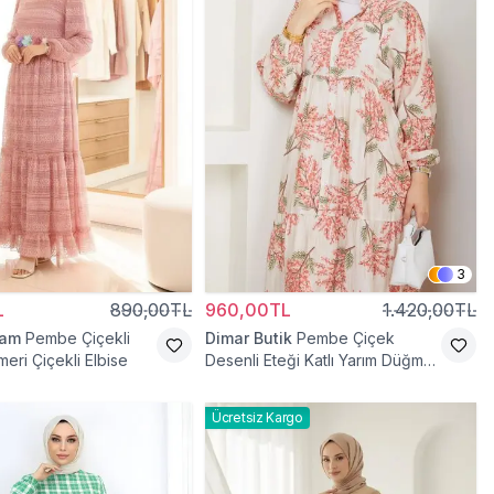
3
L
890,00TL
960,00TL
1.420,00TL
ram
Pembe Çiçekli
Dimar Butik
Pembe Çiçek
meri Çiçekli Elbise
Desenli Eteği Katlı Yarım Düğmeli
Elbise
Ücretsiz Kargo