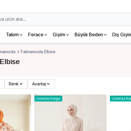
Takım
Ferace
Giyim
Büyük Beden
Dış Giyi
tmamoda
Fatmamoda Elbise
Elbise
Renk
Avantaj
Ücretsiz Kargo
Ücretsiz Ka