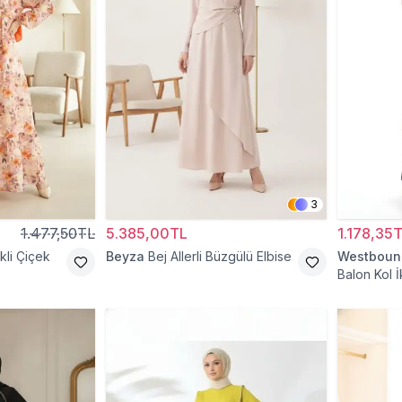
3
1.477,50TL
5.385,00TL
1.178,35
li Çiçek
Beyza
Bej Allerli Büzgülü Elbise
Westboun
Balon Kol İ