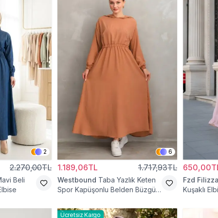
2
6
2.270,00TL
1.189,06TL
1.717,93TL
650,00T
avi Beli
Westbound
Taba Yazlık Keten
Fzd Filizz
Elbise
Spor Kapüşonlu Belden Büzgülü
Kuşaklı Elb
Cepli Tesettür Elbise
Ücretsiz Kargo