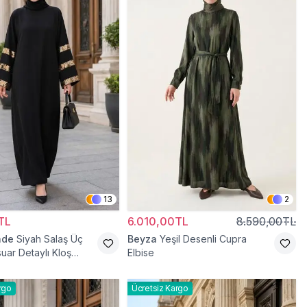
13
2
TL
6.010,00TL
8.590,00TL
ade
Siyah Salaş Üç
Beyza
Yeşil Desenli Cupra
uar Detaylı Kloş
Elbise
rgo
Ücretsiz Kargo