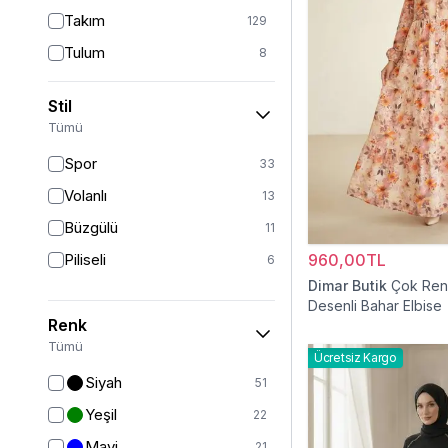
Takım
129
Tulum
8
Pantolon
151
Stil
Etek
19
Tümü
Pantolon Etek
2
Spor
33
Bluz & Gömlek
15
Volanlı
13
Kazak
6
Büzgülü
11
Eşofman
63
Piliseli
960,00TL
6
Şal
6
Dimar Butik
Çok Renk
Desenli Bahar Elbise
Bone
15
Renk
Ferace
126
Tümü
Ücretsiz Kargo
Kap & Pardesü
23
Siyah
51
Trençkot
32
Yeşil
22
Hırka
4
Mavi
21