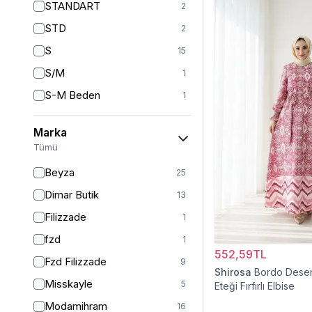
STANDART
2
STD
2
S
15
S/M
1
S-M Beden
1
M
16
Marka
L
11
Tümü
L-XL Beden
1
Beyza
25
L/XL
1
Dimar Butik
13
XL
14
Filizzade
1
2XL
11
fzd
1
XXL
2
552,59TL
Fzd Filizzade
9
Shirosa
Bordo Desen
36
2
Misskayle
5
Eteği Fırfırlı Elbise
38
37
Modamihram
16