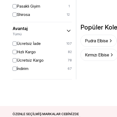
38-40
4
Pasaklı Giyim
1
1 (38-40-42)
7
Shirosa
12
40
48
Tuncay
8
Popüler Kole
42
24
Avantaj
Westbound
16
Tümü
42/44
19
Pudra Elbise
Ücretsiz İade
42-44
107
4
Hızlı Kargo
44
82
20
Kırmızı Elbise
Ücretsiz Kargo
46
78
16
İndirim
46-48
67
1
46/48
21
48
14
50
24
52
13
54
1
ÖZENLE SEÇİLMİŞ MARKALAR CEBİNİZDE