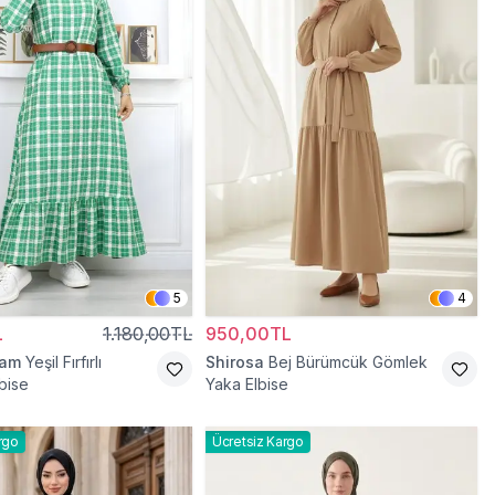
5
4
L
1.180,00TL
950,00TL
ram
Yeşil Fırfırlı
Shirosa
Bej Bürümcük Gömlek
bise
Yaka Elbise
rgo
Ücretsiz Kargo