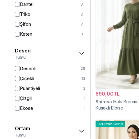
Dantel
3
Kırmızı
3
Triko
2
Turkuaz
2
Şifon
2
Gümüş
1
Keten
1
Kadife
1
Desen
Viskon
1
Tümü
Krep
1
Desenli
29
Müslin
1
Çiçekli
13
Puantiyeli
3
890,00TL
Çizgili
1
Shirosa
Haki Bürüm
Ekose
Kuşaklı Elbise
1
Ücretsiz Kargo
Ortam
Tümü