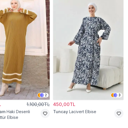
2
3
L
1.100,00TL
450,00TL
ram
Haki Desenli
Tuncay
Lacivert Elbise
tür Elbise