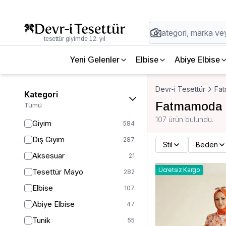
tesettür giyimde 12. yıl
Yeni Gelenler
Elbise
Abiye Elbise
Devr-i Tesettür
Fa
Kategori
Fatmamoda 
Tümü
107 ürün bulundu.
Giyim
584
Dış Giyim
287
Stil
Beden
Aksesuar
21
Ücretsiz Kargo
Tesettür Mayo
282
Elbise
107
Abiye Elbise
47
Tunik
55