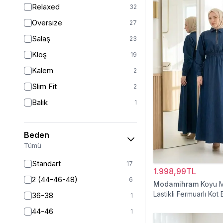
Relaxed
32
Oversize
27
Salaş
23
Kloş
19
Kalem
2
Slim Fit
2
Balık
1
Beden
Tümü
Standart
17
1.998,99TL
2 (44-46-48)
6
Modamihram
Koyu M
Lastikli Fermuarlı Kot 
36-38
1
44-46
1