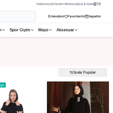
Hakkımızda
Yardım Merkezi
İptal & İade
TR
Hesabım
Favorilerim
Sepetim
m
Spor Giyim
Mayo
Aksesuar
Sırala: Popüler
rgo