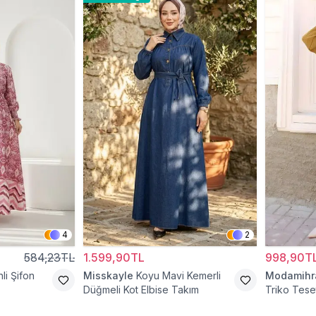
4
2
584,23TL
1.599,90TL
998,90T
li Şifon
Misskayle
Koyu Mavi Kemerli
Modamih
Düğmeli Kot Elbise Takım
Triko Teset