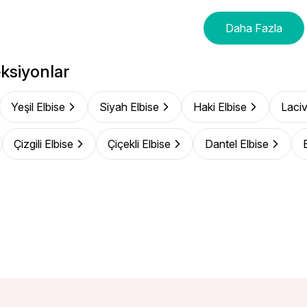
Daha Fazla
ksiyonlar
Yeşil Elbise
Siyah Elbise
Haki Elbise
Laciv
Çizgili Elbise
Çiçekli Elbise
Dantel Elbise