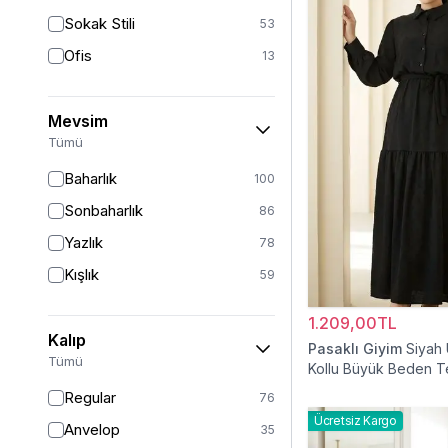
Sokak Stili
53
Ofis
13
Mevsim
Tümü
Baharlık
100
Sonbaharlık
86
Yazlık
78
Kışlık
59
1.209,00TL
Kalıp
Pasaklı Giyim
Siyah
Tümü
Kollu Büyük Beden T
Elbise
Regular
76
Ücretsiz Kargo
Anvelop
35