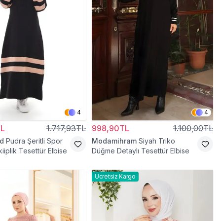
4
4
TL
1.717,93TL
998,90TL
1.100,00TL
d
Pudra Şeritli Spor
Modamihram
Siyah Triko
kiiplik Tesettür Elbise
Düğme Detaylı Tesettür Elbise
Ücretsiz Kargo