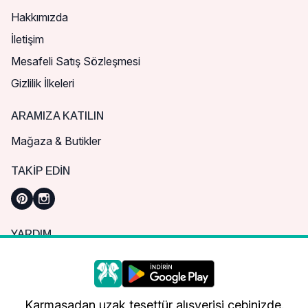
Hakkımızda
İletişim
Mesafeli Satış Sözleşmesi
Gizlilik İlkeleri
ARAMIZA KATILIN
Mağaza & Butikler
TAKIP EDIN
YARDIM
Sık Sorulan Sorular
Nasıl Sipariş Verebilirim?
Daha iyi bir alışveriş deneyimi için çerezleri
kullanıyoruz.
Kargo ve Teslimat
Karmaşadan uzak tesettür alışverişi cebinizde.