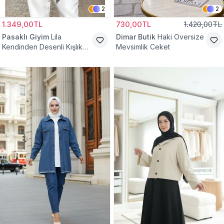
2
2
1.349,00TL
730,00TL
1.420,00TL
Pasaklı Giyim
Lila
Dimar Butik
Haki Oversize
Kendinden Desenli Kışlık
Mevsimlik Ceket
Astarlı Tek Düğmeli
Tesettür Ceket