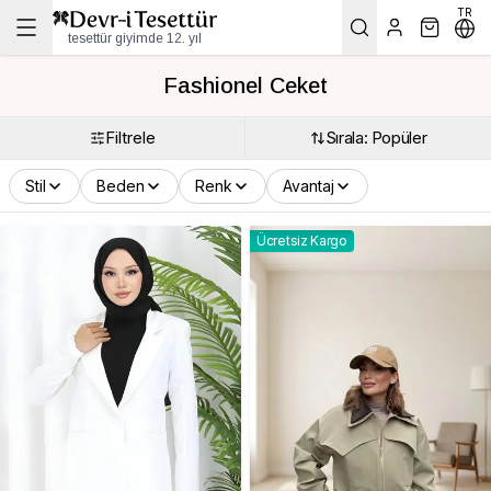
TR
tesettür giyimde 12. yıl
Fashionel Ceket
Filtrele
Sırala: Popüler
Stil
Beden
Renk
Avantaj
Ücretsiz Kargo