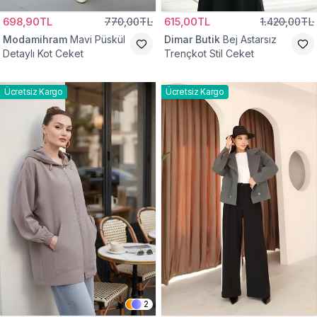
698,90TL
770,00TL
615,00TL
1.420,00TL
Modamihram
Mavi Püskül
Dimar Butik
Bej Astarsız
Detaylı Kot Ceket
Trençkot Stil Ceket
Ücretsiz Kargo
Ücretsiz Kargo
2