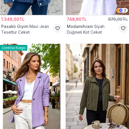
3
1.349,00TL
748,90TL
870,00TL
Pasaklı Giyim
Mavi Jean
Modamihram
Siyah
Tesettür Ceket
Düğmeli Kot Ceket
Ücretsiz Kargo