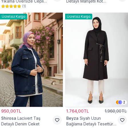
Yıkama Oversize Cepli
Detaylı Manşetli Kot
(
1
)
Düğmeli Tesettür Gömlek
Tesettür Ceket
Ceket
Ücretsiz Kargo
Ücretsiz Kargo
2
950,00TL
1.764,00TL
1.960,00TL
Shirosa
Lacivert Taş
Beyza
Siyah Uzun
Detaylı Denim Ceket
Bağlama Detaylı Tesettür