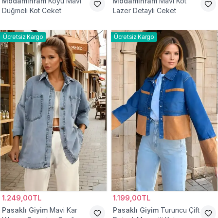
Modamihram
Koyu Mavi
Modamihram
Mavi Kot
Düğmeli Kot Ceket
Lazer Detaylı Ceket
Ücretsiz Kargo
Ücretsiz Kargo
1.249,00TL
1.199,00TL
Pasaklı Giyim
Mavi Kar
Pasaklı Giyim
Turuncu Çift