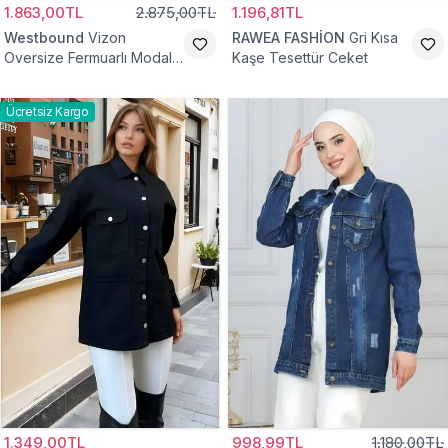
1.863,00TL
2.875,00TL
1.196,81TL
Westbound
Vizon
RAWEA FASHİON
Gri Kısa
Oversize Fermuarlı Modal
Kaşe Tesettür Ceket
Sweat Ceket
Ücretsiz Kargo
1.349,00TL
998,99TL
1.180,00TL