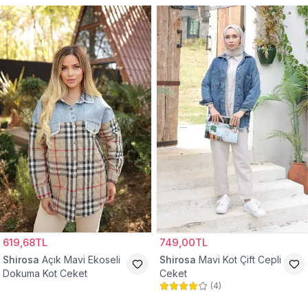
619,68TL
749,00TL
Shirosa
Açık Mavi Ekoseli
Shirosa
Mavi Kot Çift Cepli
Dokuma Kot Ceket
Ceket
(
4
)