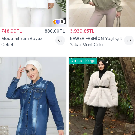
6
748,99TL
880,00TL
3.939,85TL
Modamihram
Beyaz
RAWEA FASHİON
Yeşil Çift
Ceket
Yakalı Mont Ceket
Ücretsiz Kargo