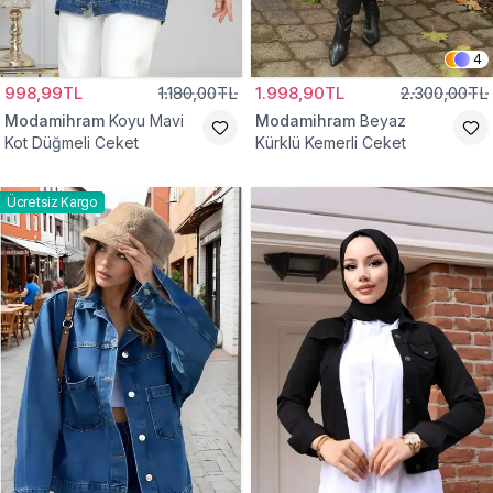
4
998,99TL
1.180,00TL
1.998,90TL
2.300,00TL
Modamihram
Koyu Mavi
Modamihram
Beyaz
Kot Düğmeli Ceket
Kürklü Kemerli Ceket
Ücretsiz Kargo