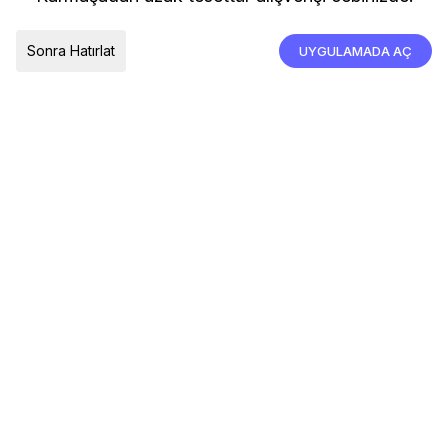
İade, İptal ve Değişim
Çerez Tercihleri
Tümünü Kabul Et
Sonra Hatırlat
UYGULAMADA AÇ
TESLIMAT ÜLKESI
Türkiye
© 2026 Devr-i Tesettür -
Her Hakkı Saklıdır
Çerez Tercihleri
Çerez Politikası