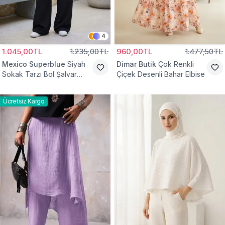
4
1.045,00TL
1.235,00TL
960,00TL
1.477,50TL
Mexico Superblue
Siyah
Dimar Butik
Çok Renkli
Sokak Tarzı Bol Şalvar
Çiçek Desenli Bahar Elbise
Pantolon
Ücretsiz Kargo