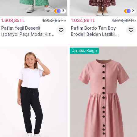
3
2
1.608,85TL
1.953,85TL
1.034,89TL
1.379,89TL
Pafim
Yeşil Desenli
Pafim
Bordo Tam Boy
İspanyol Paça Modal Kız
Brodeli Belden Lastikli
Çocuk Takım
Pamuk Kız Çocuk Etek
Ücretsiz Kargo