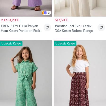
3
2.699,23TL
517,50TL
EREN STYLE
Lila İtalyan
Westbound
Ekru Yazlık
Ham Keten Pantolon Etek
Düz Kesim Bolero Panço
Ücretsiz Kargo
Ücretsiz Kargo