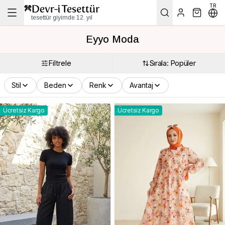
TR
tesettür giyimde 12. yıl
Eyyo Moda
Filtrele
Sırala: Popüler
Stil
Beden
Renk
Avantaj
Ücretsiz Kargo
Ücretsiz Kargo