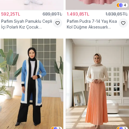
4
592,25TL
689,89TL
1.493,85TL
1.838,85TL
Pafim
Siyah Pamuklu Cepli
Pafim
Pudra 7-14 Yaş Kısa
İçi Polarlı Kız Çocuk
Kol Düğme Aksesuarlı
Eşofman Altı
Pamuk Kız Çocuk Elbise
2
2