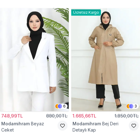
Gömlek Tunik
Eşofman Takım
Ücretsiz Kargo
6
3
748,99TL
880,00TL
1.665,66TL
1.850,00TL
Modamihram
Beyaz
Modamihram
Bej Deri
Ceket
Detaylı Kap