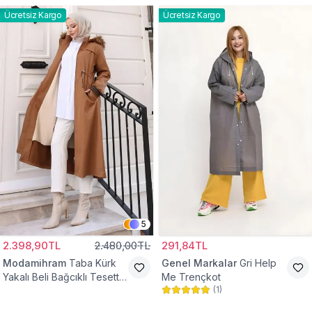
Ücretsiz Kargo
Ücretsiz Kargo
5
2.398,90TL
2.480,00TL
291,84TL
Modamihram
Taba Kürk
Genel Markalar
Gri Help
Yakalı Beli Bağcıklı Tesettür
Me Trençkot
(
1
)
Mont