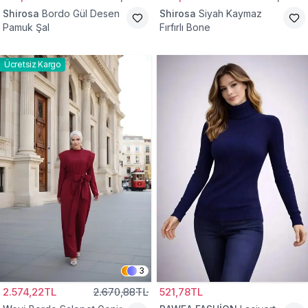
Shirosa
Bordo Gül Desen
Shirosa
Siyah Kaymaz
Pamuk Şal
Fırfırlı Bone
Ücretsiz Kargo
3
2.574,22TL
2.670,88TL
521,78TL