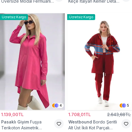
Oversize Modal Fermuarlı
Keçe İtalyan Kemer Detaylı
Sweat Tunik
Yelek
Ücretsiz Kargo
Ücretsiz Kargo
4
5
1.139,00TL
1.708,01TL
2.643,68TL
Pasaklı Giyim
Fuşya
Westbound
Bordo Şeritli
Terikoton Asimetrik
Alt Üst İkili Kot Parçalı