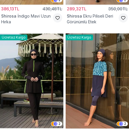
386,13TL
430,48TL
289,32TL
350,00TL
Shirosa
İndigo Mavi Uzun
Shirosa
Ekru Piliseli Deri
Hırka
Görünümlü Etek
Ücretsiz Kargo
Ücretsiz Kargo
2
2