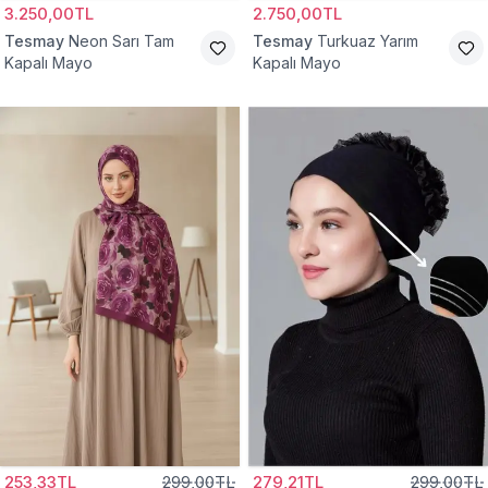
3.250,00TL
2.750,00TL
Tesmay
Neon Sarı Tam
Tesmay
Turkuaz Yarım
Kapalı Mayo
Kapalı Mayo
253,33TL
299,00TL
279,21TL
299,00TL