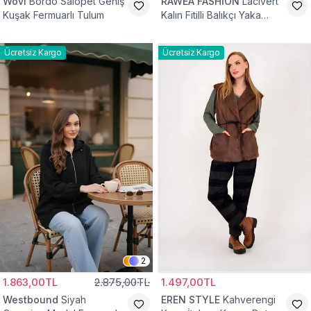
Wovi
Bordo Salopet Geniş
RAWEA FASHİON
Lacivert
Kuşak Fermuarlı Tulum
Kalın Fitilli Balıkçı Yaka
Pamuklu Triko Kazak
Ücretsiz Kargo
Ücretsiz Kargo
2
1.863,00TL
2.875,00TL
1.497,00TL
Westbound
Siyah
EREN STYLE
Kahverengi