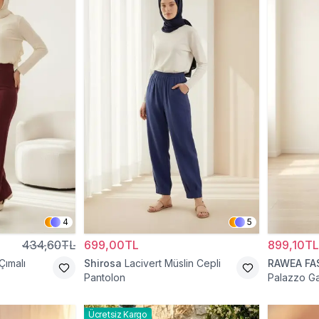
4
5
434,60TL
699,00TL
899,10TL
Çımalı
Shirosa
Lacivert Müslin Cepli
RAWEA FA
Pantolon
Palazzo Gar
Pantolon
Ücretsiz Kargo