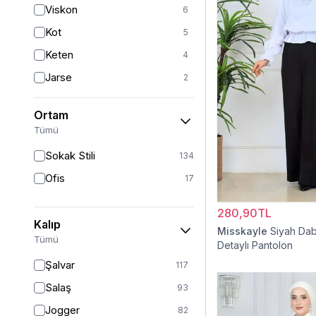
Viskon
6
Gümüş
2
Kot
5
Pudra
2
Keten
4
Jarse
2
Krep
2
Ortam
Müslin
1
Tümü
Sokak Stili
134
Ofis
17
280,90TL
Kalıp
Misskayle
Siyah Dab
Tümü
Detaylı Pantolon
Şalvar
117
Salaş
93
Jogger
82