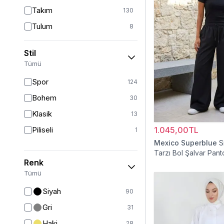
Takım
130
Tulum
8
Pantolon
153
Stil
Etek
19
Tümü
Pantolon Etek
2
Spor
124
Bluz & Gömlek
15
Bohem
30
Kazak
6
Klasik
13
Eşofman
64
Piliseli
1.045,00TL
1
Şal
6
Mexico Superblue
S
Tarzı Bol Şalvar Pant
Bone
15
Renk
Ferace
126
Tümü
Kap & Pardesü
23
Siyah
90
Trençkot
32
Gri
31
Hırka
4
Haki
28