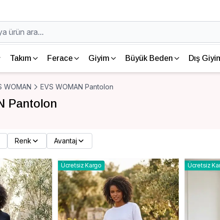
Takım
Ferace
Giyim
Büyük Beden
Dış Giyi
S WOMAN
EVS WOMAN Pantolon
 Pantolon
Renk
Avantaj
Ücretsiz Kargo
Ücretsiz Ka