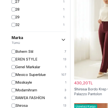
27
1
28
1
29
1
32
1
S
106
Marka
S/M
1
Tümü
M
103
Bohem Stil
7
L
104
EREN STYLE
13
L/XL
1
Genel Markalar
1
XL
106
Mexico Superblue
107
2XL
1
Misskayle
1
430,20TL
XXL
99
Shirosa
Bordo Krep 
Modamihram
3
34
Palazzo Pantolon
3
RAWEA FASHİON
6
36
5
Shirosa
13
Ücretsiz Kargo