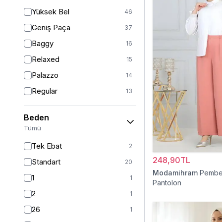
Yüksek Bel
46
Geniş Paça
37
Baggy
16
Relaxed
15
Palazzo
14
Regular
13
Havuç
11
Beden
Straight
6
Tümü
Mom
2
Tek Ebat
2
Fitted
1
248,90TL
Standart
20
Boyfriend
1
Modamihram
Pembe
1
1
Pantolon
Kargo
1
2
1
26
1