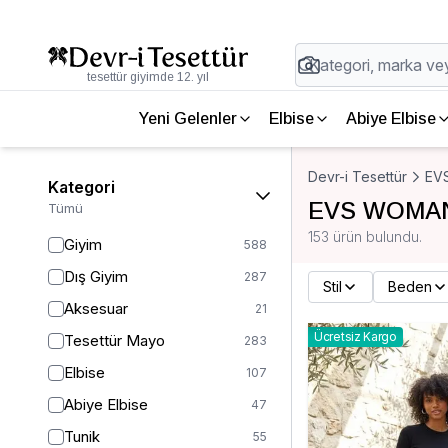
tesettür giyimde 12. yıl
Yeni Gelenler
Elbise
Abiye Elbise
Devr-i Tesettür
EV
Kategori
EVS WOMAN
Tümü
153 ürün bulundu.
Giyim
588
Dış Giyim
287
Stil
Beden
Aksesuar
21
Ücretsiz Kargo
Tesettür Mayo
283
Elbise
107
Abiye Elbise
47
Tunik
55