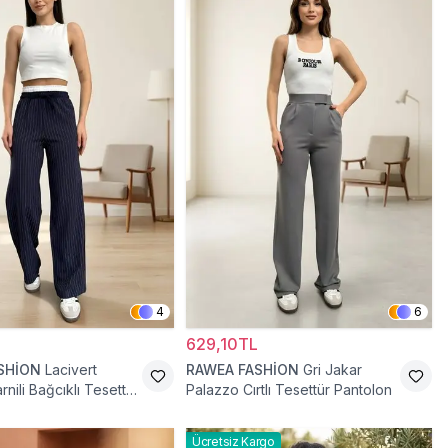
4
6
629,10TL
SHİON
Lacivert
RAWEA FASHİON
Gri Jakar
nili Bağcıklı Tesettür
Palazzo Cırtlı Tesettür Pantolon
Ücretsiz Kargo