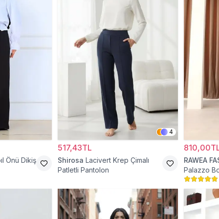
4
517,43TL
810,00T
ıl Önü Dikiş
Shirosa
Lacivert Krep Çimalı
RAWEA FA
Patletli Pantolon
Palazzo Bo
Tesettür P