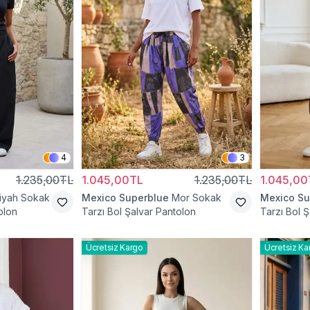
4
3
1.235,00TL
1.045,00TL
1.235,00TL
1.045,00
iyah Sokak
Mexico Superblue
Mor Sokak
Mexico Su
olon
Tarzı Bol Şalvar Pantolon
Tarzı Bol 
Ücretsiz Kargo
Ücretsiz Ka