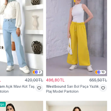
2
10
L
420,00TL
496,80TL
655,50TL
ram
Açık Mavi Kot Taş
Westbound
Sarı Bol Paça Yazlık
ntolon
Plaj Model Pantolon
rgo