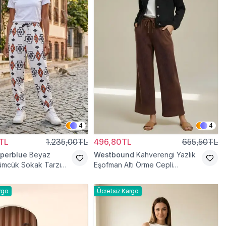
4
4
TL
1.235,00TL
496,80TL
655,50TL
perblue
Beyaz
Westbound
Kahverengi Yazlık
rümcük Sokak Tarzı
Eşofman Altı Örme Cepli
t Pantolon
Pantolon
rgo
Ücretsiz Kargo