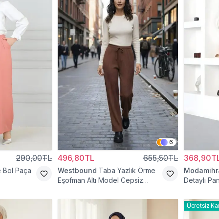
6
290,00TL
496,80TL
655,50TL
368,90T
 Bol Paça
Westbound
Taba Yazlık Örme
Modamih
Eşofman Altı Model Cepsiz
Detaylı Pa
Pantolon
Ücretsiz Ka