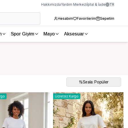
Hakkımızda
Yardım Merkezi
İptal & İade
TR
Hesabım
Favorilerim
Sepetim
m
Spor Giyim
Mayo
Aksesuar
Sırala: Popüler
rgo
Ücretsiz Kargo