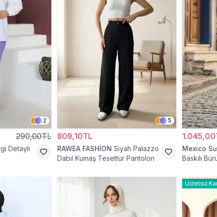
2
5
290,00TL
809,10TL
1.045,00
zgi Detaylı
RAWEA FASHİON
Siyah Palazzo
Mexico Su
Dabıl Kumaş Tesettür Pantolon
Baskılı Bü
Spor Bage
Ücretsiz Ka