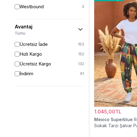
38
8
Westbound
3
40
5
42
4
Avantaj
44
4
Tümü
46
1
Ücretsiz İade
153
Hızlı Kargo
152
Ücretsiz Kargo
132
İndirim
61
1.045,00TL
Mexico Superblue
R
Sokak Tarzı Şalvar P