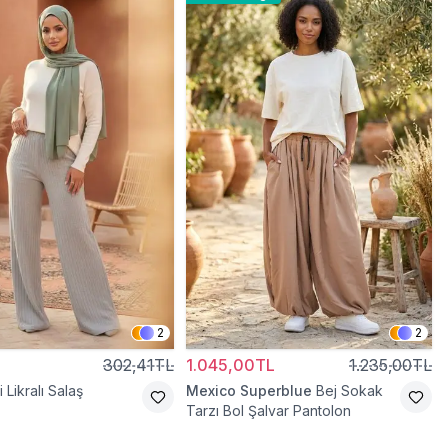
2
2
302,41TL
1.045,00TL
1.235,00TL
i Likralı Salaş
Mexico Superblue
Bej Sokak
Tarzı Bol Şalvar Pantolon