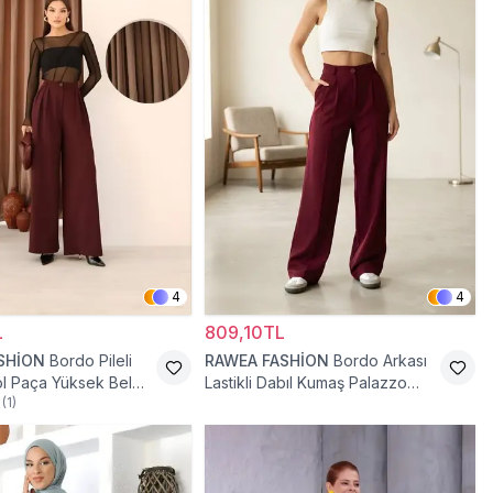
4
4
L
809,10TL
SHİON
Bordo Pileli
RAWEA FASHİON
Bordo Arkası
l Paça Yüksek Bel
Lastikli Dabıl Kumaş Palazzo
(
1
)
antolon
Tesettür Pantolon