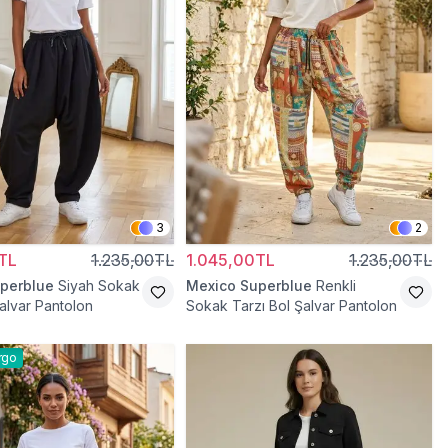
3
2
TL
1.235,00TL
1.045,00TL
1.235,00TL
perblue
Siyah Sokak
Mexico Superblue
Renkli
Şalvar Pantolon
Sokak Tarzı Bol Şalvar Pantolon
rgo