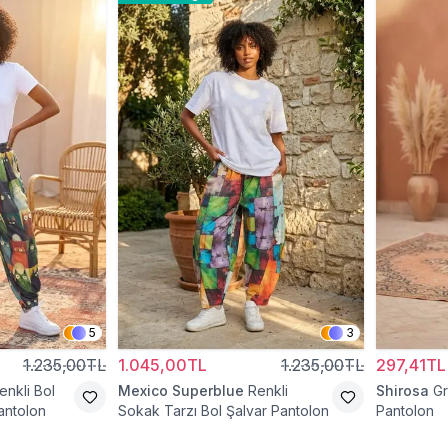
5
3
1.235,00TL
1.045,00TL
1.235,00TL
297,41TL
enkli Bol
Mexico Superblue
Renkli
Shirosa
Gr
antolon
Sokak Tarzı Bol Şalvar Pantolon
Pantolon