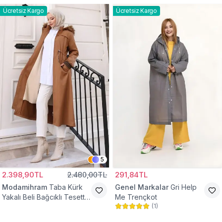
Ücretsiz Kargo
Ücretsiz Kargo
5
2.398,90TL
2.480,00TL
291,84TL
Modamihram
Taba Kürk
Genel Markalar
Gri Help
Yakalı Beli Bağcıklı Tesettür
Me Trençkot
(
1
)
Mont