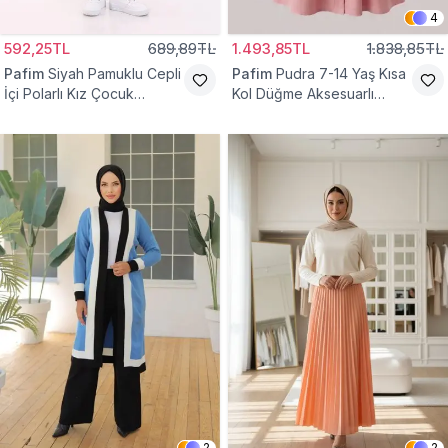
4
592,25TL
689,89TL
1.493,85TL
1.838,85TL
Pafim
Siyah Pamuklu Cepli
Pafim
Pudra 7-14 Yaş Kısa
İçi Polarlı Kız Çocuk
Kol Düğme Aksesuarlı
Eşofman Altı
Pamuk Kız Çocuk Elbise
2
2