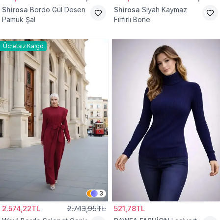
Shirosa
Bordo Gül Desen
Shirosa
Siyah Kaymaz
Pamuk Şal
Fırfırlı Bone
Ücretsiz Kargo
3
2.574,22TL
2.743,95TL
521,78TL