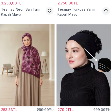
3.250,00TL
2.750,00TL
Tesmay
Neon Sarı Tam
Tesmay
Turkuaz Yarım
Kapalı Mayo
Kapalı Mayo
253,33TL
299,00TL
279,21TL
299,00TL