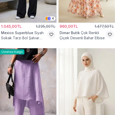
4
1.045,00TL
1.235,00TL
960,00TL
1.477,50TL
Mexico Superblue
Siyah
Dimar Butik
Çok Renkli
Sokak Tarzı Bol Şalvar
Çiçek Desenli Bahar Elbise
Pantolon
Ücretsiz Kargo