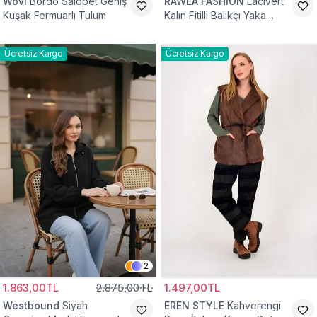
Wovi
Bordo Salopet Geniş
RAWEA FASHİON
Lacivert
Kuşak Fermuarlı Tulum
Kalın Fitilli Balıkçı Yaka
Pamuklu Triko Kazak
Ücretsiz Kargo
Ücretsiz Kargo
2
1.863,00TL
2.875,00TL
1.497,00TL
Westbound
Siyah
EREN STYLE
Kahverengi