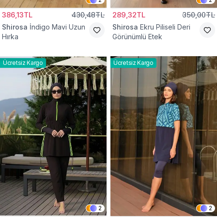
386,13TL
430,48TL
289,32TL
350,00TL
Shirosa
İndigo Mavi Uzun
Shirosa
Ekru Piliseli Deri
Hırka
Görünümlü Etek
Ücretsiz Kargo
Ücretsiz Kargo
2
2