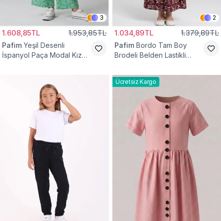
3
2
1.608,85TL
1.953,85TL
1.034,89TL
1.379,89TL
Pafim
Yeşil Desenli
Pafim
Bordo Tam Boy
İspanyol Paça Modal Kız
Brodeli Belden Lastikli
Çocuk Takım
Pamuk Kız Çocuk Etek
Ücretsiz Kargo