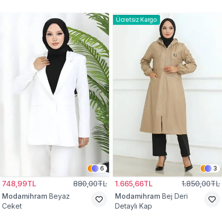
Gömlek Tunik
Eşofman Takım
Ücretsiz Kargo
6
3
748,99TL
880,00TL
1.665,66TL
1.850,00TL
Modamihram
Beyaz
Modamihram
Bej Deri
Ceket
Detaylı Kap