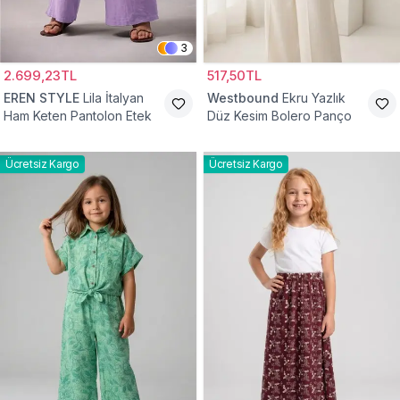
3
2.699,23TL
517,50TL
EREN STYLE
Lila İtalyan
Westbound
Ekru Yazlık
Ham Keten Pantolon Etek
Düz Kesim Bolero Panço
Ücretsiz Kargo
Ücretsiz Kargo