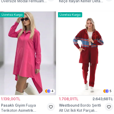
Oversize Modal Fermuarlı
Keçe İtalyan Kemer Detaylı
Sweat Tunik
Yelek
Ücretsiz Kargo
Ücretsiz Kargo
4
5
1.139,00TL
1.708,01TL
2.643,68TL
Pasaklı Giyim
Fuşya
Westbound
Bordo Şeritli
Terikoton Asimetrik
Alt Üst İkili Kot Parçalı