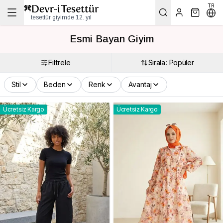
TR
tesettür giyimde 12. yıl
Esmi Bayan Giyim
Filtrele
Sırala: Popüler
Stil
Beden
Renk
Avantaj
Ücretsiz Kargo
Ücretsiz Kargo