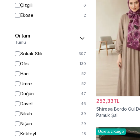
Triko
7
Çizgili
6
Tül
5
Ekose
2
Kürk
3
Müslin
3
Ortam
Peluş
2
Tümü
Jarse
2
Sokak Stili
307
Kadife
1
Ofis
130
Süet
1
Hac
52
Sandy
1
Umre
52
Düğün
47
253,33TL
Davet
46
Shirosa
Bordo Gül D
Nikah
39
Pamuk Şal
Nişan
29
Ücretsiz Kargo
Kokteyl
18