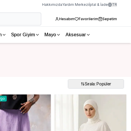
Hakkımızda
Yardım Merkezi
İptal & İade
TR
Hesabım
Favorilerim
Sepetim
m
Spor Giyim
Mayo
Aksesuar
Sırala: Popüler
rgo