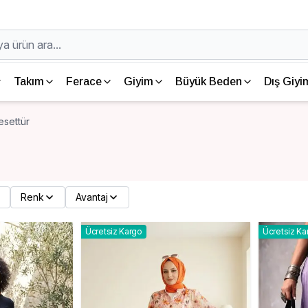
Takım
Ferace
Giyim
Büyük Beden
Dış Giyi
esettür
Renk
Avantaj
Ücretsiz Kargo
Ücretsiz Ka