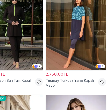
2
2
0TL
2.750,00TL
eon Sarı Tam Kapalı
Tesmay
Turkuaz Yarım Kapalı
Mayo
rgo