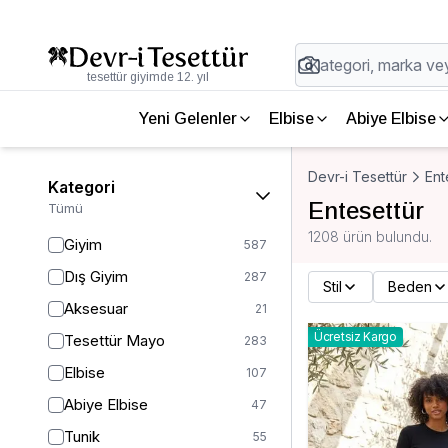
tesettür giyimde 12. yıl
Yeni Gelenler
Elbise
Abiye Elbise
Devr-i Tesettür
Ent
Kategori
Entesettür
Tümü
1208 ürün bulundu.
Giyim
587
Dış Giyim
287
Stil
Beden
Aksesuar
21
Ücretsiz Kargo
Tesettür Mayo
283
Elbise
107
Abiye Elbise
47
Tunik
55