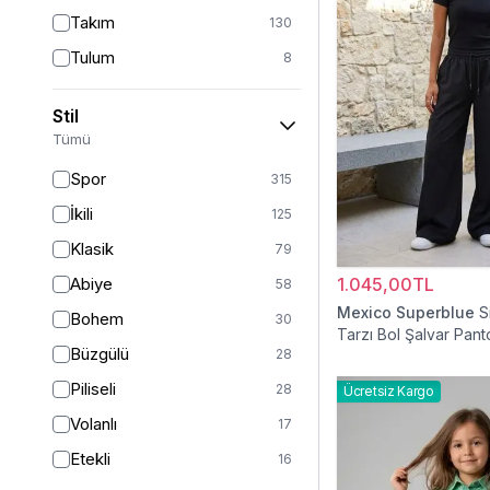
Takım
130
Tulum
8
Pantolon
152
Stil
Etek
19
Tümü
Pantolon Etek
2
Spor
315
Bluz & Gömlek
15
İkili
125
Kazak
6
Klasik
79
Eşofman
64
Abiye
1.045,00TL
58
Şal
6
Mexico Superblue
S
Bohem
30
Tarzı Bol Şalvar Pant
Bone
15
Büzgülü
28
Ferace
126
Piliseli
28
Ücretsiz Kargo
Kap & Pardesü
23
Volanlı
17
Trençkot
32
Etekli
16
Hırka
4