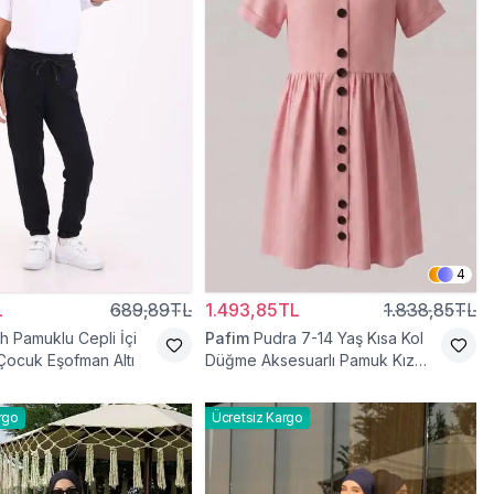
4
L
689,89TL
1.493,85TL
1.838,85TL
h Pamuklu Cepli İçi
Pafim
Pudra 7-14 Yaş Kısa Kol
 Çocuk Eşofman Altı
Düğme Aksesuarlı Pamuk Kız
Çocuk Elbise
rgo
Ücretsiz Kargo