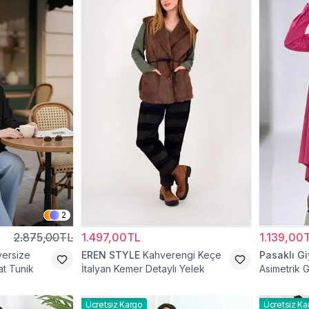
2
2.875,00TL
1.497,00TL
1.139,00
versize
EREN STYLE
Kahverengi Keçe
Pasaklı G
t Tunik
İtalyan Kemer Detaylı Yelek
Asimetrik 
Ücretsiz Kargo
Ücretsiz Ka