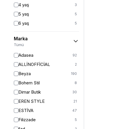
Fitted
3
4 yaş
3
Mom
2
5 yaş
5
Balık
1
6 yaş
5
İspanyol Paça
1
6-7 yaş
1
Kargo
1
Marka
7 yaş
23
Tümü
8 yaş
22
Adasea
92
8-9 yaş
1
ALLİNOFFİCİAL
2
9 yaş
21
Beyza
190
10 yaş
21
Bohem Stil
8
10-11 yaş
1
Dimar Butik
30
11 yaş
23
EREN STYLE
21
12 yaş
25
ESTİVA
47
12-13 yaş
1
Filizzade
5
13 yaş
21
fzd
2