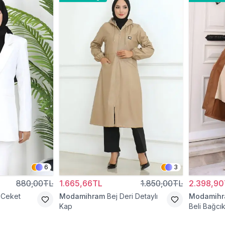
6
3
880,00TL
1.665,66TL
1.850,00TL
2.398,90
 Ceket
Modamihram
Bej Deri Detaylı
Modamih
Kap
Beli Bağcık