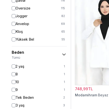
Şalvar
116
Oversize
115
Jogger
82
Anvelop
69
Kloş
65
Yüksek Bel
55
Geniş Paça
41
Beden
Palazzo
27
Tümü
Baggy
16
2 yaş
1
Havuç
10
8
1
Slim Fit
9
10
1
Straight
6
748,99TL
9
1
Kalem
6
Modamihram
Beyaz
Tek Beden
2
Boyfriend
5
3 yaş
3