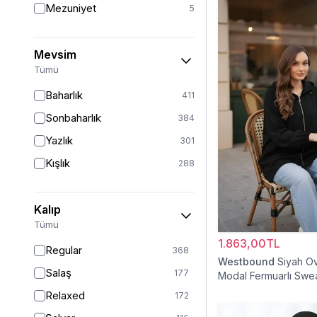
Mezuniyet
5
Mevsim
Tümü
Baharlık
411
Sonbaharlık
384
Yazlık
301
Kışlık
288
Kalıp
Tümü
1.863,00TL
Regular
368
Westbound
Siyah O
Salaş
177
Modal Fermuarlı Swea
Relaxed
172