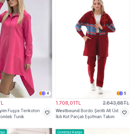
4
5
TL
1.708,01TL
2.643,68TL
iyim
Fuşya Terikoton
Westbound
Bordo Şeritli Alt Üst
Gömlek Tunik
İkili Kot Parçalı Eşofman Takım
rgo
Ücretsiz Kargo