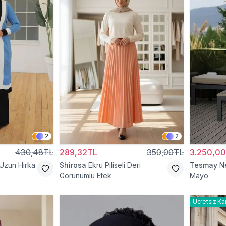
2
2
430,48TL
289,32TL
350,00TL
3.250,0
 Uzun Hırka
Shirosa
Ekru Piliseli Deri
Tesmay
N
Görünümlü Etek
Mayo
Ücretsiz Ka