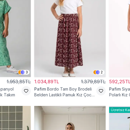
3
2
1.953,85TL
1.034,89TL
1.379,89TL
592,25T
İspanyol
Pafim
Bordo Tam Boy Brodeli
Pafim
Siya
uk Takım
Belden Lastikli Pamuk Kız Çocuk
Polarlı Kız
Etek
Ücretsiz Ka