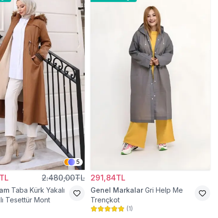
5
TL
2.480,00TL
291,84TL
ram
Taba Kürk Yakalı
Genel Markalar
Gri Help Me
lı Tesettür Mont
Trençkot
(
1
)