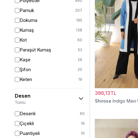
Polyester
460
Turuncu
49
Pamuk
207
Ekru
46
Dokuma
195
Mor
44
Kumaş
138
Pudra
43
Kot
60
Sarı
36
Paraşüt Kumaş
52
Kırmızı
26
Kaşe
26
Gümüş
13
Şifon
20
Turkuaz
8
Keten
19
Altın
5
Viskon
17
386,13TL
Desen
Saten
15
Shirosa
İndigo Mavi
Tümü
Dantel
14
Desenli
60
İpek
12
Çiçekli
16
Krep
12
Puantiyeli
10