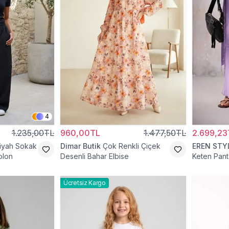
4
1.235,00TL
960,00TL
1.477,50TL
2.699,23
iyah Sokak
Dimar Butik
Çok Renkli Çiçek
EREN STY
olon
Desenli Bahar Elbise
Keten Pant
Ücretsiz Kargo