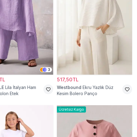
3
TL
517,50TL
LE
Lila İtalyan Ham
Westbound
Ekru Yazlık Düz
olon Etek
Kesim Bolero Panço
Ücretsiz Kargo