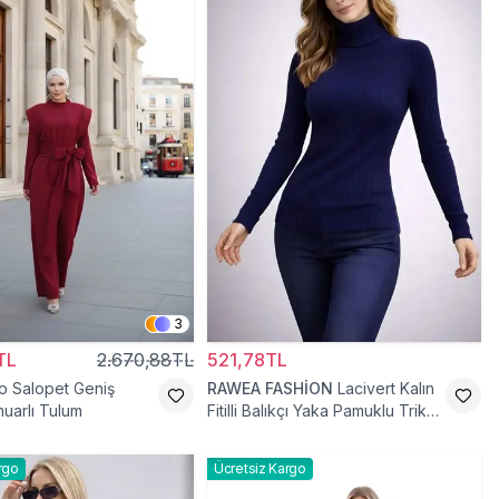
3
TL
2.670,88TL
521,78TL
o Salopet Geniş
RAWEA FASHİON
Lacivert Kalın
uarlı Tulum
Fitilli Balıkçı Yaka Pamuklu Triko
Kazak
rgo
Ücretsiz Kargo