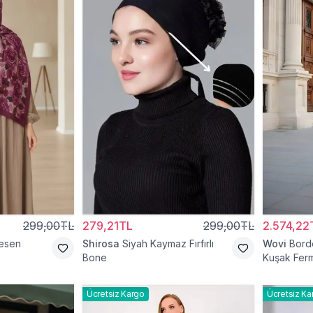
299,00TL
279,21TL
299,00TL
2.574,22
esen
Shirosa
Siyah Kaymaz Fırfırlı
Wovi
Bord
Bone
Kuşak Ferm
Ücretsiz Kargo
Ücretsiz Ka