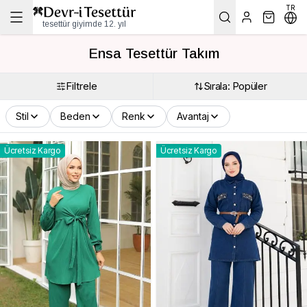
TR
tesettür giyimde 12. yıl
Ensa Tesettür Takım
Filtrele
Sırala: Popüler
Stil
Beden
Renk
Avantaj
Ücretsiz Kargo
Ücretsiz Kargo