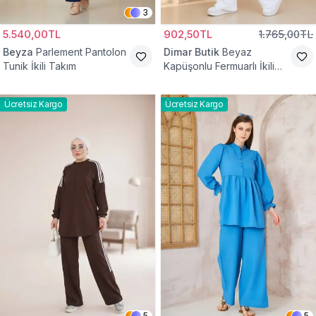
3
5.540,00TL
902,50TL
1.765,00TL
Beyza
Parlement Pantolon
Dimar Butik
Beyaz
Tunik İkili Takım
Kapüşonlu Fermuarlı İkili
Takım
Ücretsiz Kargo
Ücretsiz Kargo
5
5