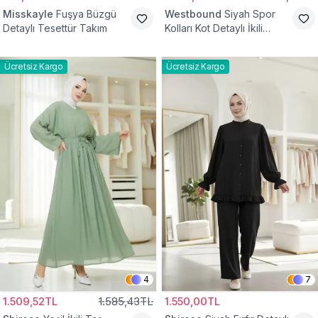
Misskayle
Fuşya Büzgü
Westbound
Siyah Spor
Detaylı Tesettür Takım
Kolları Kot Detaylı İkili
Takım
Ücretsiz Kargo
Ücretsiz Kargo
4
7
1.509,52TL
1.585,43TL
1.550,00TL