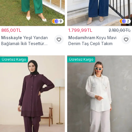
9
2
865,00TL
1.799,99TL
2.180,00TL
Misskayle
Yeşil Yandan
Modamihram
Koyu Mavi
Bağlamalı İkili Tesettür
Denim Taş Cepli Takım
Takım
Ücretsiz Kargo
Ücretsiz Kargo