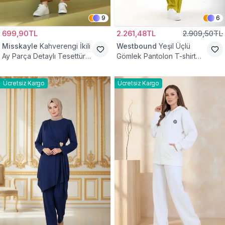
9
6
699,90TL
2.261,48TL
2.909,50TL
Misskayle
Kahverengi İkili
Westbound
Yeşil Üçlü
Ay Parça Detaylı Tesettür
Gömlek Pantolon T-shirt
Takım
Takım
Ücretsiz Kargo
Ücretsiz Kargo