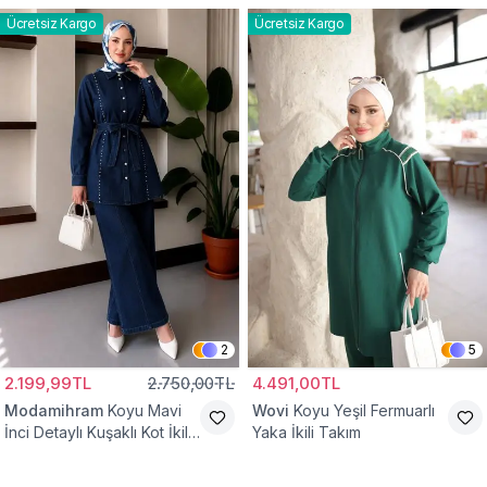
Ücretsiz Kargo
Ücretsiz Kargo
2
5
2.199,99TL
2.750,00TL
4.491,00TL
Modamihram
Koyu Mavi
Wovi
Koyu Yeşil Fermuarlı
İnci Detaylı Kuşaklı Kot İkili
Yaka İkili Takım
Takım