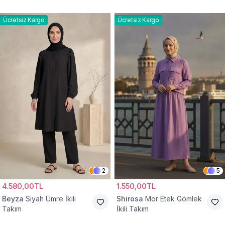
Ücretsiz Kargo
Ücretsiz Kargo
2
5
4.580,00TL
1.550,00TL
Beyza
Siyah Umre İkili
Shirosa
Mor Etek Gömlek
Takım
İkili Takım