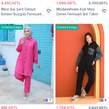
4.491,00TL
1.999,99TL
2.700,00TL
Wovi
Bej Şerit Detaylı
Modamihram
Açık Mavi
Belden Büzgülü Fermuarlı
Denim Fermuarlı İkili Takım
İkili Spor Eşofman Takımı
Ücretsiz Kargo
Ücretsiz Kargo
7
6
865,00TL
1.708,01TL
2.643,68TL