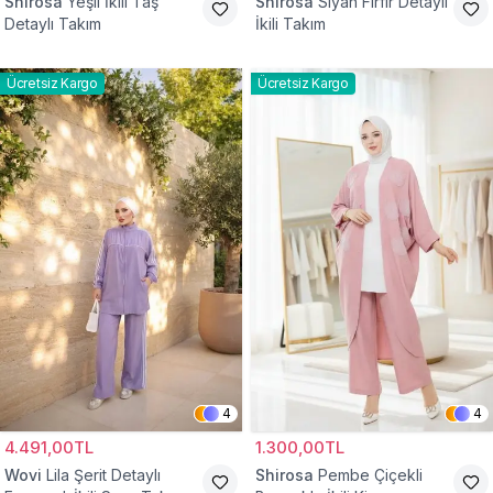
Shirosa
Yeşil İkili Taş
Shirosa
Siyah Fırfır Detaylı
Detaylı Takım
İkili Takım
Ücretsiz Kargo
Ücretsiz Kargo
4
4
4.491,00TL
1.300,00TL
Wovi
Lila Şerit Detaylı
Shirosa
Pembe Çiçekli