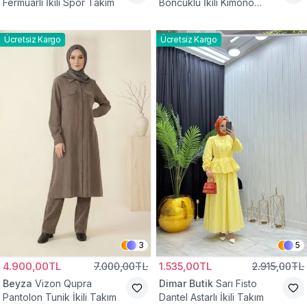
Fermuarlı İkili Spor Takım
Boncuklu İkili Kimono
Takım
Ücretsiz Kargo
Ücretsiz Kargo
3
5
4.900,00TL
7.000,00TL
1.535,00TL
2.915,00TL
Beyza
Vizon Qupra
Dimar Butik
Sarı Fisto
Pantolon Tunik İkili Takım
Dantel Astarlı İkili Takım