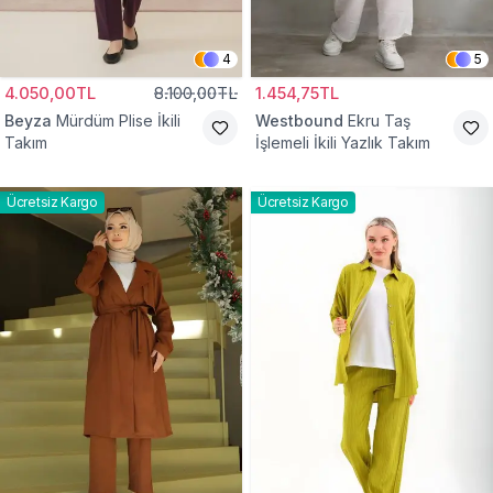
4
5
4.050,00TL
8.100,00TL
1.454,75TL
Beyza
Mürdüm Plise İkili
Westbound
Ekru Taş
Takım
İşlemeli İkili Yazlık Takım
Ücretsiz Kargo
Ücretsiz Kargo