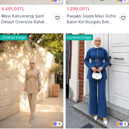
4.491,00TL
1.299,00TL
Wovi
Kahverengi Şerit
Pasaklı Giyim
Mavi Gofre
Detaylı Oversize Rahat
Balon Kol Büzgülü Beli
Eşofman Takımı
Lastikli Cepli Tesettür İkili
Takım
Ücretsiz Kargo
Ücretsiz Kargo
4
2