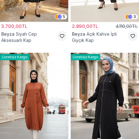
5
3
3.700,00TL
2.890,00TL
4.110,00TL
Beyza
Siyah Cep
Beyza
Açık Kahve İpli
Aksesuarlı Kap
Giyçık Kap
Ücretsiz Kargo
Ücretsiz Kargo