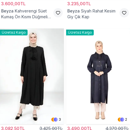
3.600,00TL
3.235,00TL
Beyza
Kahverengi Süet
Beyza
Siyah Rahat Kesim
Kumaş Ön Kısmı Düğmeli
Giy Çık Kap
Giyçık
Ücretsiz Kargo
Ücretsiz Kargo
3
2
3.082,50TL
3.425,00TL
3.490,00TL
4.370,00TL