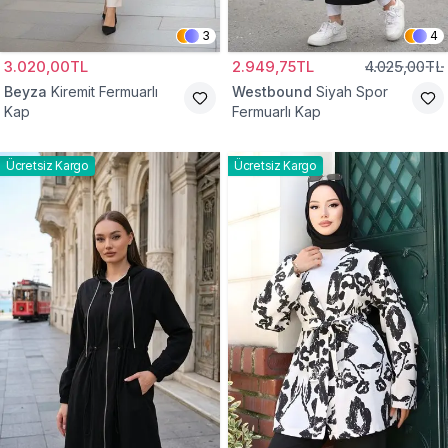
3
4
3.020,00TL
2.949,75TL
4.025,00TL
Beyza
Kiremit Fermuarlı
Westbound
Siyah Spor
Kap
Fermuarlı Kap
Ücretsiz Kargo
Ücretsiz Kargo