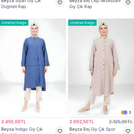
Beyza
Siyah Giy Çık
Beyza
Bej Cep Aksesuarlı
Düğmeli Kap
Giy Çık Kap
Ücretsiz Kargo
Ücretsiz Kargo
3
2.450,00TL
2.092,50TL
2.325,00TL
Beyza
İndigo Giy Çık
Beyza
Bej Giy Çık Spor