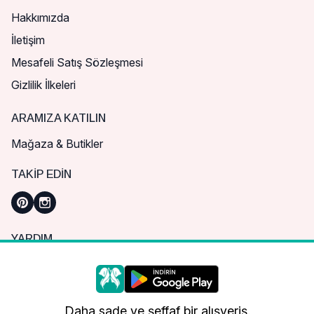
Hakkımızda
İletişim
Mesafeli Satış Sözleşmesi
Gizlilik İlkeleri
ARAMIZA KATILIN
Mağaza & Butikler
TAKIP EDIN
YARDIM
Sık Sorulan Sorular
Nasıl Sipariş Verebilirim?
Daha iyi bir alışveriş deneyimi için çerezleri
kullanıyoruz.
Kargo ve Teslimat
Daha sade ve şeffaf bir alışveriş.