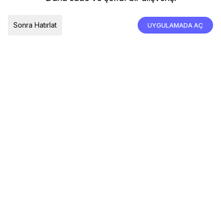
İade, İptal ve Değişim
Çerez Tercihleri
Tümünü Kabul Et
Sonra Hatırlat
UYGULAMADA AÇ
TESLIMAT ÜLKESI
Türkiye
© 2026 Devr-i Tesettür -
Her Hakkı Saklıdır
Çerez Tercihleri
Çerez Politikası