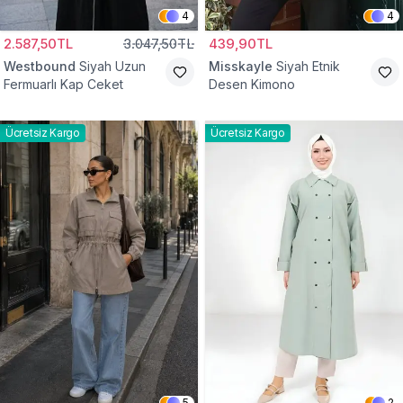
4
4
2.587,50TL
3.047,50TL
439,90TL
Westbound
Siyah Uzun
Misskayle
Siyah Etnik
Fermuarlı Kap Ceket
Desen Kimono
Ücretsiz Kargo
Ücretsiz Kargo
5
2