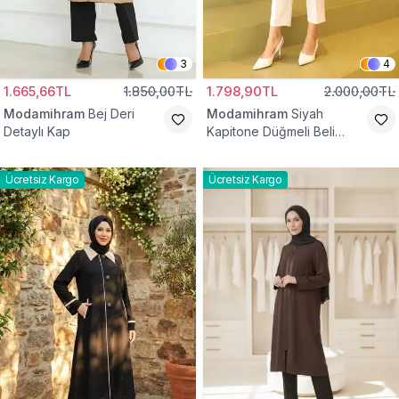
3
4
1.665,66TL
1.850,00TL
1.798,90TL
2.000,00TL
Modamihram
Bej Deri
Modamihram
Siyah
Detaylı Kap
Kapitone Düğmeli Beli
Bağcıklı Kap
Ücretsiz Kargo
Ücretsiz Kargo