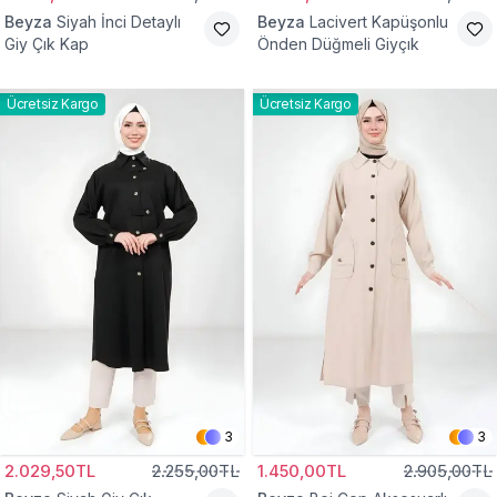
Beyza
Siyah İnci Detaylı
Beyza
Lacivert Kapüşonlu
Giy Çık Kap
Önden Düğmeli Giyçık
Ücretsiz Kargo
Ücretsiz Kargo
3
3
2.029,50TL
2.255,00TL
1.450,00TL
2.905,00TL