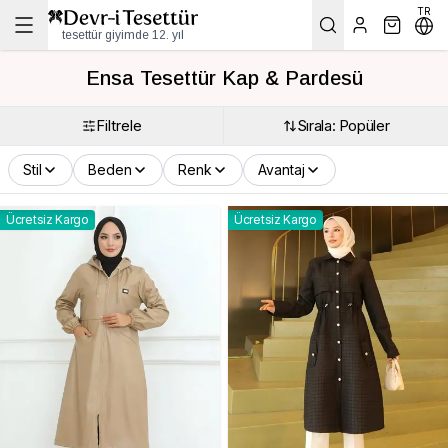
TR
tesettür giyimde 12. yıl
Ensa Tesettür Kap & Pardesü
Filtrele
Sırala: Popüler
Stil
Beden
Renk
Avantaj
Ücretsiz Kargo
Ücretsiz Kargo