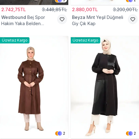
2.742,75TL
3.448,85TL
2.880,00TL
3.200,00TL
Westbound
Bej Spor
Beyza
Mint Yeşil Düğmeli
Hakim Yaka Belden
Giy Çık Kap
Büzgülü Kap
Ücretsiz Kargo
Ücretsiz Kargo
2
2