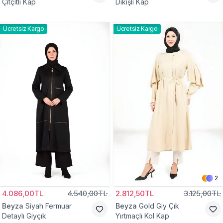
Çıtçıtlı Kap
Dikişli Kap
Ücretsiz Kargo
Ücretsiz Kargo
2
4.086,00TL
4.540,00TL
2.812,50TL
3.125,00TL
Beyza
Siyah Fermuar
Beyza
Gold Giy Çık
Detaylı Giyçık
Yırtmaçlı Kol Kap