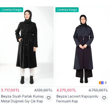
Ücretsiz Kargo
Ücretsiz Kargo
2
3.717,00TL
4.130,00TL
4.275,00TL
4.750,00TL
Beyza
Siyah Parlak Kumaş
Beyza
Lacivert Kapüşonlu
Metal Düğmeli Giy Çık Kap
Fermuarlı Kap