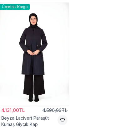
Ücretsiz Kargo
4.131,00TL
4.590,00TL
Beyza
Lacivert Paraşüt
Kumaş Giyçık Kap