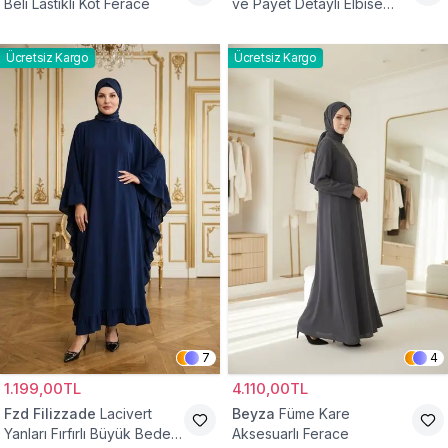
Beli Lastikli Kot Ferace
ve Payet Detaylı Elbise
Ferace
Ücretsiz Kargo
Ücretsiz Kargo
7
4
1.199,00TL
4.110,00TL
Fzd Filizzade
Lacivert
Beyza
Füme Kare
Yanları Fırfırlı Büyük Beden
Aksesuarlı Ferace