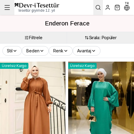
TR
tesettür giyimde 12. yıl
Enderon Ferace
Filtrele
Sırala: Popüler
Stil
Beden
Renk
Avantaj
Ücretsiz Kargo
Ücretsiz Kargo