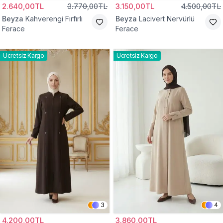
2.640,00TL
3.770,00TL
3.150,00TL
4.500,00TL
Beyza
Kahverengi Fırfırlı
Beyza
Lacivert Nervürlü
Ferace
Ferace
Ücretsiz Kargo
Ücretsiz Kargo
3
4
4.200,00TL
3.860,00TL