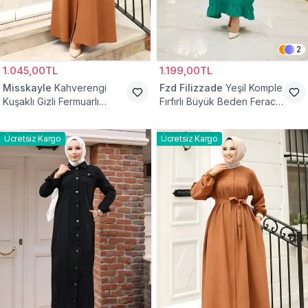
2
1.045,00TL
1.199,00TL
Misskayle
Kahverengi
Fzd Filizzade
Yeşil Komple
Kuşaklı Gizli Fermuarlı
Fırfırlı Büyük Beden Ferace
Ferace
Elbise
Ücretsiz Kargo
Ücretsiz Kargo