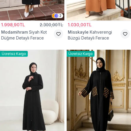
2
1.998,90TL
2.300,00TL
1.030,00TL
Modamihram
Siyah Kot
Misskayle
Kahverengi
Düğme Detaylı Ferace
Büzgü Detaylı Ferace
Ücretsiz Kargo
Ücretsiz Kargo