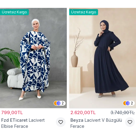
Elbise Ferace
Ücretsiz Kargo
Ücretsiz Kargo
2
2
799,00TL
2.620,00TL
3.740,00TL
Fzd ETicaret
Lacivert
Beyza
Lacivert V Büzgülü
Elbise Ferace
Ferace