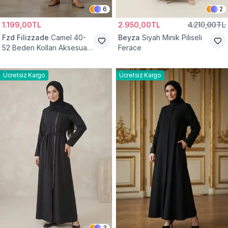
6
2
1.199,00TL
2.950,00TL
4.210,00TL
Fzd Filizzade
Camel 40-
Beyza
Siyah Minik Piliseli
52 Beden Kolları Aksesuar
Ferace
Detaylı Elbise Ferace
Ücretsiz Kargo
Ücretsiz Kargo
3