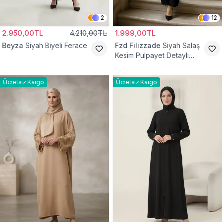
2
12
2.950,00TL
4.210,00TL
1.999,00TL
Beyza
Siyah Biyeli Ferace
Fzd Filizzade
Siyah Salaş
Kesim Pulpayet Detaylı
Fermuarlı Ferace
Ücretsiz Kargo
Ücretsiz Kargo