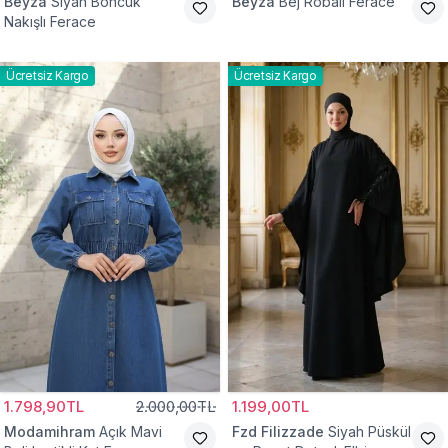
Beyza
Siyah Boncuk
Beyza
Bej Robalı Ferace
Nakışlı Ferace
Ücretsiz Kargo
Ücretsiz Kargo
1.798,90TL
2.000,00TL
1.199,00TL
Modamihram
Açık Mavi
Fzd Filizzade
Siyah Püskül