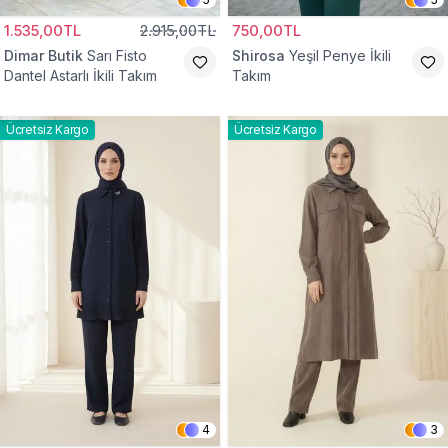
1.535,00TL
2.915,00TL
750,00TL
Dimar Butik
Sarı Fisto
Shirosa
Yeşil Penye İkili
Dantel Astarlı İkili Takım
Takım
Ücretsiz Kargo
Ücretsiz Kargo
4
3