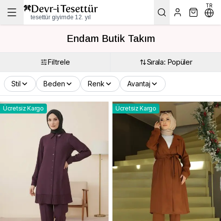
TR
tesettür giyimde 12. yıl
Endam Butik Takım
Filtrele
Sırala: Popüler
Stil
Beden
Renk
Avantaj
Ücretsiz Kargo
Ücretsiz Kargo