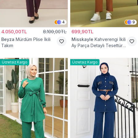
4
9
4.050,00TL
8.100,00TL
699,90TL
Beyza
Mürdüm Plise İkili
Misskayle
Kahverengi İkili
Takım
Ay Parça Detaylı Tesettür
Takım
Ücretsiz Kargo
Ücretsiz Kargo