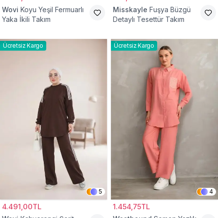
Wovi
Koyu Yeşil Fermuarlı
Misskayle
Fuşya Büzgü
Yaka İkili Takım
Detaylı Tesettür Takım
Ücretsiz Kargo
Ücretsiz Kargo
5
4
4.491,00TL
1.454,75TL