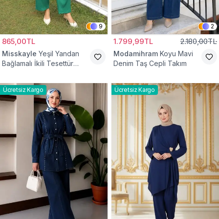
9
2
865,00TL
1.799,99TL
2.180,00TL
Misskayle
Yeşil Yandan
Modamihram
Koyu Mavi
Bağlamalı İkili Tesettür
Denim Taş Cepli Takım
Takım
Ücretsiz Kargo
Ücretsiz Kargo