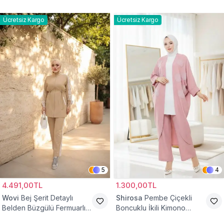
Lastikli Cepli Tesettür İkili
Takım
Takım
Ücretsiz Kargo
Ücretsiz Kargo
5
4
4.491,00TL
1.300,00TL
Wovi
Bej Şerit Detaylı
Shirosa
Pembe Çiçekli
Belden Büzgülü Fermuarlı
Boncuklu İkili Kimono
İkili Spor Eşofman Takımı
Takım