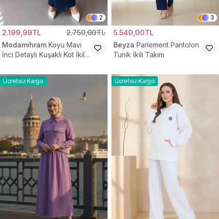
2
3
2.199,99TL
2.750,00TL
5.540,00TL
Modamihram
Koyu Mavi
Beyza
Parlement Pantolon
İnci Detaylı Kuşaklı Kot İkili
Tunik İkili Takım
Takım
Ücretsiz Kargo
Ücretsiz Kargo