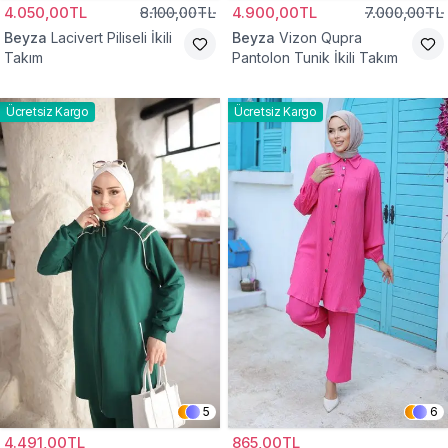
4.050,00TL
8.100,00TL
4.900,00TL
7.000,00TL
Beyza
Lacivert Piliseli İkili
Beyza
Vizon Qupra
Takım
Pantolon Tunik İkili Takım
Ücretsiz Kargo
Ücretsiz Kargo
5
6
4.491,00TL
865,00TL