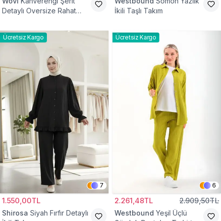
Wovi
Kahverengi Şerit
Westbound
Somon Yazlık
Detaylı Oversize Rahat
İkili Taşlı Takım
Eşofman Takımı
Ücretsiz Kargo
Ücretsiz Kargo
7
6
1.550,00TL
2.261,48TL
2.909,50TL
Shirosa
Siyah Fırfır Detaylı
Westbound
Yeşil Üçlü