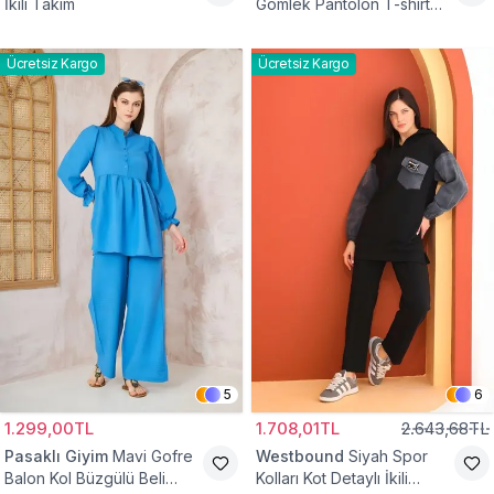
İkili Takım
Gömlek Pantolon T-shirt
Takım
Ücretsiz Kargo
Ücretsiz Kargo
5
6
1.299,00TL
1.708,01TL
2.643,68TL
Pasaklı Giyim
Mavi Gofre
Westbound
Siyah Spor
Balon Kol Büzgülü Beli
Kolları Kot Detaylı İkili