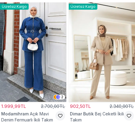
Ücretsiz Kargo
Ücretsiz Kargo
2
1.999,99TL
2.700,00TL
902,50TL
2.340,00TL
Modamihram
Açık Mavi
Dimar Butik
Bej Ceketli İkili
Denim Fermuarlı İkili Takım
Takım