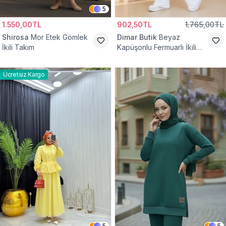
5
1.550,00TL
902,50TL
1.765,00TL
Shirosa
Mor Etek Gömlek
Dimar Butik
Beyaz
İkili Takım
Kapüşonlu Fermuarlı İkili
Takım
Ücretsiz Kargo
5
5