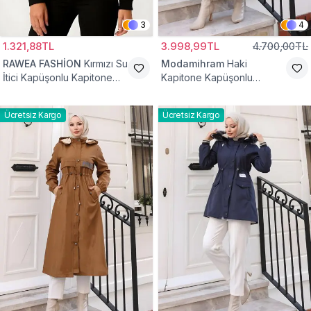
3
4
1.321,88TL
3.998,99TL
4.700,00TL
RAWEA FASHİON
Kırmızı Su
Modamihram
Haki
İtici Kapüşonlu Kapitone
Kapitone Kapüşonlu
Astarlı Tesettür Mont
Fermuarlı Mont
Ücretsiz Kargo
Ücretsiz Kargo