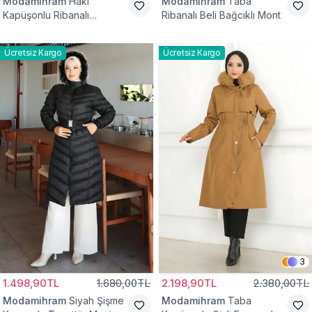
Modamihram
Haki
Modamihram
Taba
Kapüşonlu Ribanalı
Ribanalı Beli Bağcıklı Mont
Tesettür Mont
Ücretsiz Kargo
Ücretsiz Kargo
3
1.498,90TL
1.680,00TL
2.198,90TL
2.380,00TL
Modamihram
Siyah Şişme
Modamihram
Taba