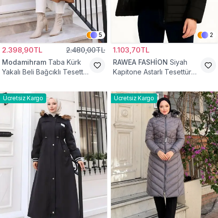
5
2
2.398,90TL
2.480,00TL
1.103,70TL
Modamihram
Taba Kürk
RAWEA FASHİON
Siyah
Yakalı Beli Bağcıklı Tesettür
Kapitone Astarlı Tesettür
Mont
Mont
Ücretsiz Kargo
Ücretsiz Kargo