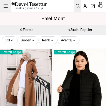
TR
tesettür giyimde 12. yıl
Emel Mont
Filtrele
Sırala: Popüler
Stil
Beden
Renk
Avantaj
Ücretsiz Kargo
Ücretsiz Kargo