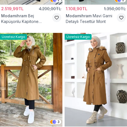
2.519,99TL
4.200,00TL
1.108,90TL
1.350,00TL
Modamihram
Bej
Modamihram
Mavi Garni
Kapüşonlu Kapitone
Detaylı Tesettür Mont
Kemerli Mont
Ücretsiz Kargo
Ücretsiz Kargo
3