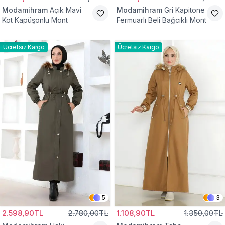
Modamihram
Açık Mavi
Modamihram
Gri Kapitone
Kot Kapüşonlu Mont
Fermuarlı Beli Bağcıklı Mont
Ücretsiz Kargo
Ücretsiz Kargo
5
3
2.598,90TL
2.780,00TL
1.108,90TL
1.350,00TL