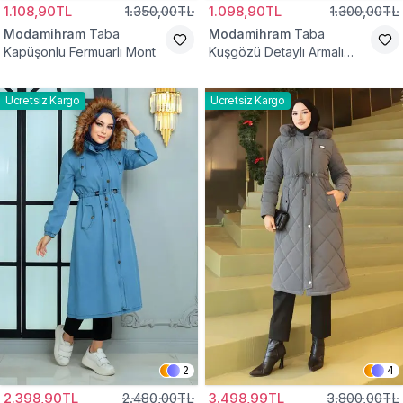
1.108,90TL
1.350,00TL
1.098,90TL
1.300,00TL
Modamihram
Taba
Modamihram
Taba
Kapüşonlu Fermuarlı Mont
Kuşgözü Detaylı Armalı
Mont
Ücretsiz Kargo
Ücretsiz Kargo
2
4
2.398,90TL
2.480,00TL
3.498,99TL
3.800,00TL