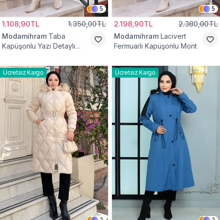
5
5
1.108,90TL
1.350,00TL
2.198,90TL
2.380,00TL
Modamihram
Taba
Modamihram
Lacivert
Kapüşonlu Yazı Detaylı
Fermuarlı Kapüşonlu Mont
Mont
Ücretsiz Kargo
Ücretsiz Kargo
2
2