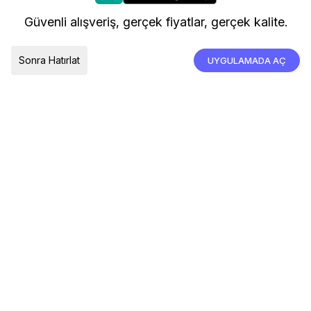
kullanıyoruz.
Kargo ve Teslimat
Güvenli alışveriş, gerçek fiyatlar, gerçek kalite.
İade, İptal ve Değişim
Çerez Tercihleri
Tümünü Kabul Et
Sonra Hatırlat
UYGULAMADA AÇ
TESLIMAT ÜLKESI
Türkiye
© 2026 Devr-i Tesettür -
Her Hakkı Saklıdır