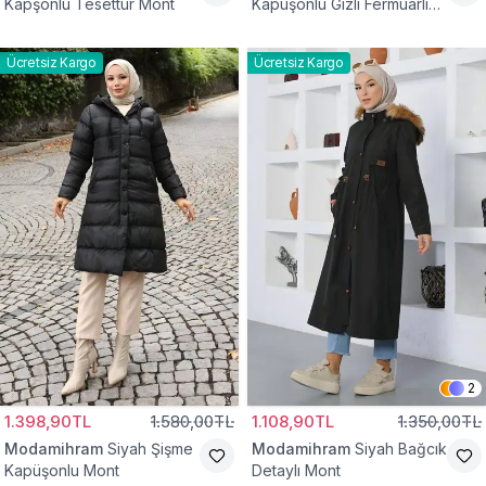
Kapşonlu Tesettür Mont
Kapüşonlu Gizli Fermuarlı
Mont
Ücretsiz Kargo
Ücretsiz Kargo
2
1.398,90TL
1.580,00TL
1.108,90TL
1.350,00TL
Modamihram
Siyah Şişme
Modamihram
Siyah Bağcık
Kapüşonlu Mont
Detaylı Mont