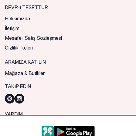
DEVR-I TESETTÜR
Hakkımızda
İletişim
Mesafeli Satış Sözleşmesi
Gizlilik İlkeleri
ARAMIZA KATILIN
Mağaza & Butikler
TAKIP EDIN
YARDIM
Sık Sorulan Sorular
Nasıl Sipariş Verebilirim?
Daha iyi bir alışveriş deneyimi için çerezleri