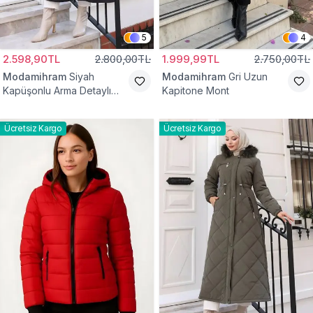
5
4
2.598,90TL
2.800,00TL
1.999,99TL
2.750,00TL
Modamihram
Siyah
Modamihram
Gri Uzun
Kapüşonlu Arma Detaylı
Kapitone Mont
Mont
Ücretsiz Kargo
Ücretsiz Kargo