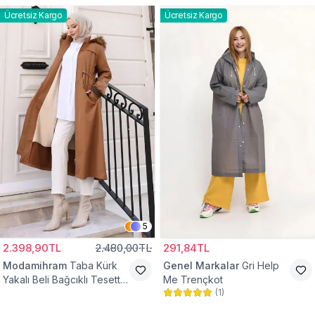
Ücretsiz Kargo
Ücretsiz Kargo
5
2.398,90TL
2.480,00TL
291,84TL
Modamihram
Taba Kürk
Genel Markalar
Gri Help
Yakalı Beli Bağcıklı Tesettür
Me Trençkot
(
1
)
Mont