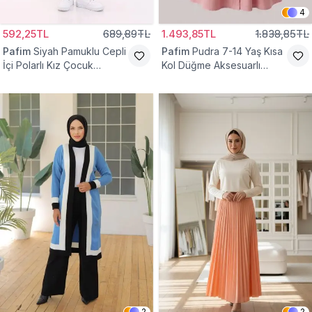
4
592,25TL
689,89TL
1.493,85TL
1.838,85TL
Pafim
Siyah Pamuklu Cepli
Pafim
Pudra 7-14 Yaş Kısa
İçi Polarlı Kız Çocuk
Kol Düğme Aksesuarlı
Eşofman Altı
Pamuk Kız Çocuk Elbise
2
2