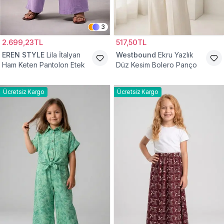
3
2.699,23TL
517,50TL
EREN STYLE
Lila İtalyan
Westbound
Ekru Yazlık
Ham Keten Pantolon Etek
Düz Kesim Bolero Panço
Ücretsiz Kargo
Ücretsiz Kargo