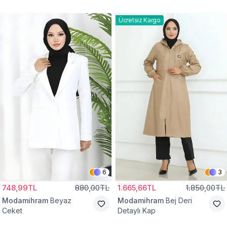
Gömlek Tunik
Eşofman Takım
Ücretsiz Kargo
6
3
748,99TL
880,00TL
1.665,66TL
1.850,00TL
Modamihram
Beyaz
Modamihram
Bej Deri
Ceket
Detaylı Kap