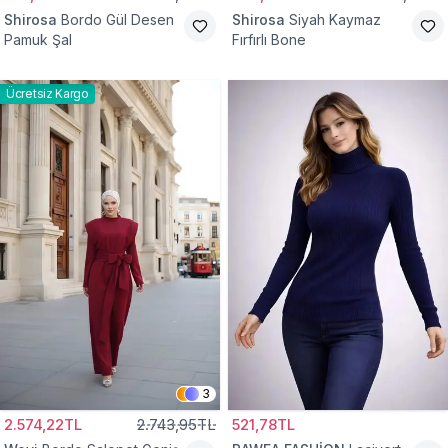
Shirosa
Bordo Gül Desen
Shirosa
Siyah Kaymaz
Pamuk Şal
Fırfırlı Bone
Ücretsiz Kargo
3
2.574,22TL
2.743,95TL
521,78TL