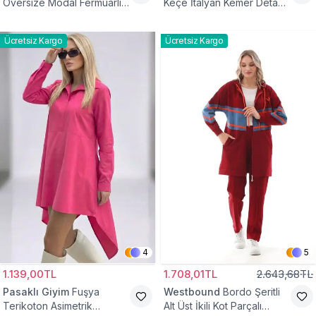
Oversize Modal Fermuarlı
Keçe İtalyan Kemer Detaylı
Sweat Tunik
Yelek
Ücretsiz Kargo
Ücretsiz Kargo
4
5
1.139,00TL
1.708,01TL
2.643,68TL
Pasaklı Giyim
Fuşya
Westbound
Bordo Şeritli
Terikoton Asimetrik
Alt Üst İkili Kot Parçalı