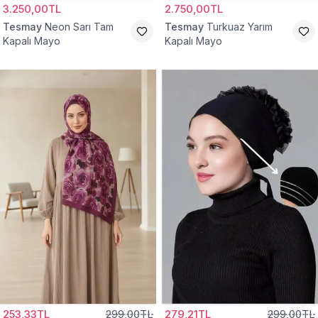
3.250,00TL
2.750,00TL
Tesmay
Neon Sarı Tam
Tesmay
Turkuaz Yarım
Kapalı Mayo
Kapalı Mayo
253,33TL
299,00TL
279,21TL
299,00TL