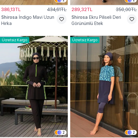
386,13TL
434,61TL
289,32TL
350,00TL
Shirosa
İndigo Mavi Uzun
Shirosa
Ekru Piliseli Deri
Hırka
Görünümlü Etek
Ücretsiz Kargo
Ücretsiz Kargo
2
2