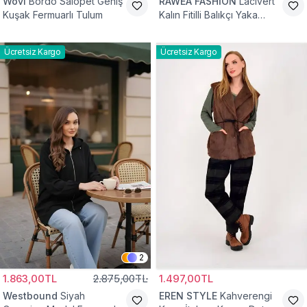
Wovi
Bordo Salopet Geniş
RAWEA FASHİON
Lacivert
Kuşak Fermuarlı Tulum
Kalın Fitilli Balıkçı Yaka
Pamuklu Triko Kazak
Ücretsiz Kargo
Ücretsiz Kargo
2
1.863,00TL
2.875,00TL
1.497,00TL
Westbound
Siyah
EREN STYLE
Kahverengi