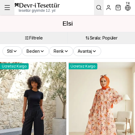
TR
tesettür giyimde 12. yıl
Elsi
Filtrele
Sırala: Popüler
Stil
Beden
Renk
Avantaj
Ücretsiz Kargo
Ücretsiz Kargo