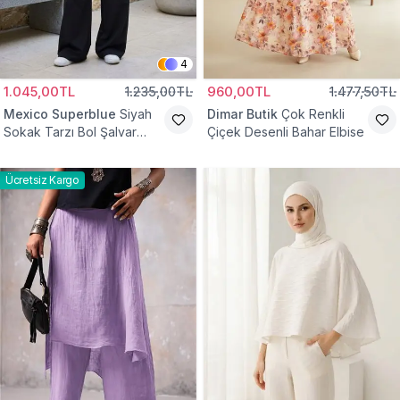
4
1.045,00TL
1.235,00TL
960,00TL
1.477,50TL
Mexico Superblue
Siyah
Dimar Butik
Çok Renkli
Sokak Tarzı Bol Şalvar
Çiçek Desenli Bahar Elbise
Pantolon
Ücretsiz Kargo