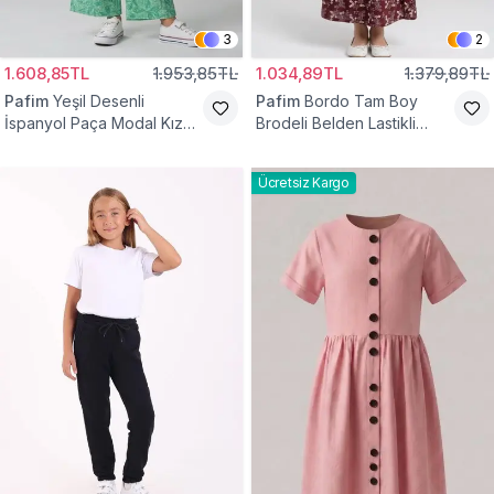
3
2
1.608,85TL
1.953,85TL
1.034,89TL
1.379,89TL
Pafim
Yeşil Desenli
Pafim
Bordo Tam Boy
İspanyol Paça Modal Kız
Brodeli Belden Lastikli
Çocuk Takım
Pamuk Kız Çocuk Etek
Ücretsiz Kargo