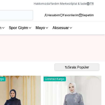
Hakkımızda
Yardım Merkezi
İptal & İade
TR
Hesabım
Favorilerim
Sepetim
m
Spor Giyim
Mayo
Aksesuar
Sırala: Popüler
rgo
Ücretsiz Kargo