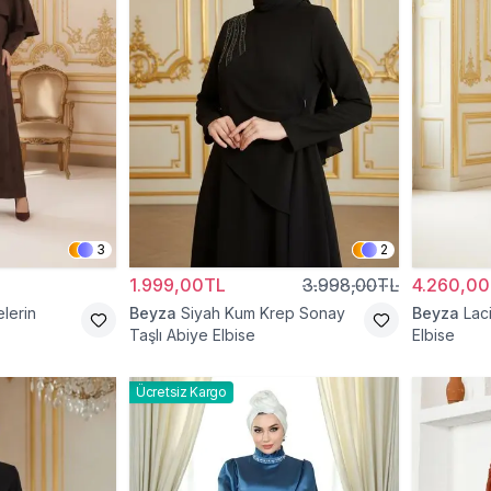
3
2
1.999,00TL
3.998,00TL
4.260,0
lerin
Beyza
Siyah Kum Krep Sonay
Beyza
Lac
Taşlı Abiye Elbise
Elbise
Ücretsiz Kargo