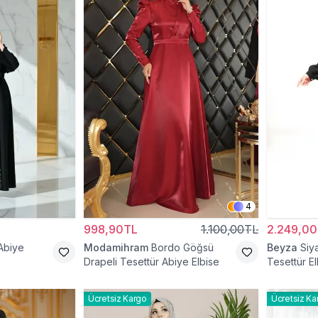
4
998,90TL
1.100,00TL
2.249,0
Abiye
Modamihram
Bordo Göğsü
Beyza
Siy
Drapeli Tesettür Abiye Elbise
Tesettür El
Ücretsiz Kargo
Ücretsiz Ka