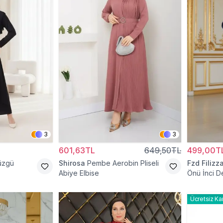
3
3
601,63TL
649,50TL
499,00T
Büzgü
Shirosa
Pembe Aerobin Pliseli
Fzd Filizz
Abiye Elbise
Önü İnci De
Ücretsiz Ka