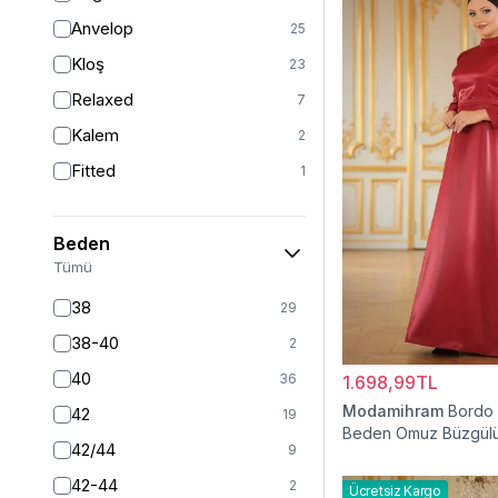
Anvelop
25
Kloş
23
Relaxed
7
Kalem
2
Fitted
1
Beden
Tümü
38
29
38-40
2
40
36
1.698,99TL
Modamihram
Bordo
42
19
Beden Omuz Büzgülü
42/44
9
Elbise
42-44
2
Ücretsiz Kargo