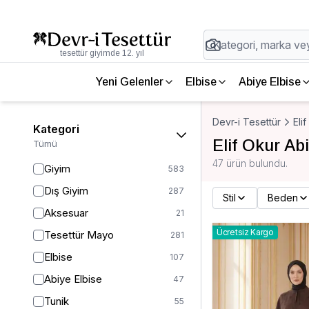
tesettür giyimde 12. yıl
Yeni Gelenler
Elbise
Abiye Elbise
Devr-i Tesettür
Eli
Kategori
Elif Okur Ab
Tümü
47 ürün bulundu.
Giyim
583
Dış Giyim
287
Stil
Beden
Aksesuar
21
Ücretsiz Kargo
Tesettür Mayo
281
Elbise
107
Abiye Elbise
47
Tunik
55