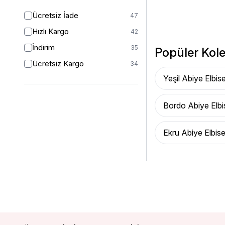
Ücretsiz İade
47
Hızlı Kargo
42
İndirim
35
Popüler Kole
Ücretsiz Kargo
34
Yeşil Abiye Elbis
Bordo Abiye Elbi
Ekru Abiye Elbis