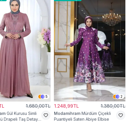
5
2
TL
1.680,00TL
1.248,99TL
1.380,00TL
ram
Gül Kurusu Simli
Modamihram
Mürdüm Çiçekli
ü Drapeli Taş Detaylı
Puantiyeli Saten Abiye Elbise
se