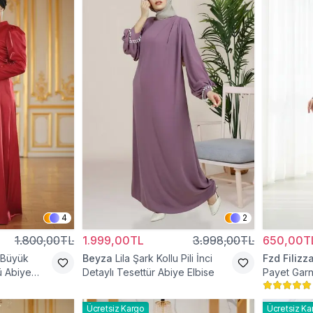
4
2
1.800,00TL
1.999,00TL
3.998,00TL
650,00T
 Büyük
Beyza
Lila Şark Kollu Pili İnci
Fzd Filizz
 Abiye
Detaylı Tesettür Abiye Elbise
Payet Garn
Elbise
Ücretsiz Kargo
Ücretsiz Ka