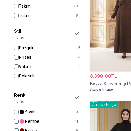
Takım
129
Tulum
8
Pantolon
151
Stil
Etek
19
Tümü
Pantolon Etek
2
Büzgülü
5
Bluz & Gömlek
15
Piliseli
4
Kazak
6
Volanlı
2
Eşofman
62
Pelerinli
8.390,00TL
1
Şal
6
Beyza
Kahverengi Pe
Abiye Elbise
Bone
15
Renk
Ferace
126
Tümü
Ücretsiz Kargo
Kap & Pardesü
23
Siyah
30
Trençkot
32
Pembe
11
Hırka
4
Bordo
9