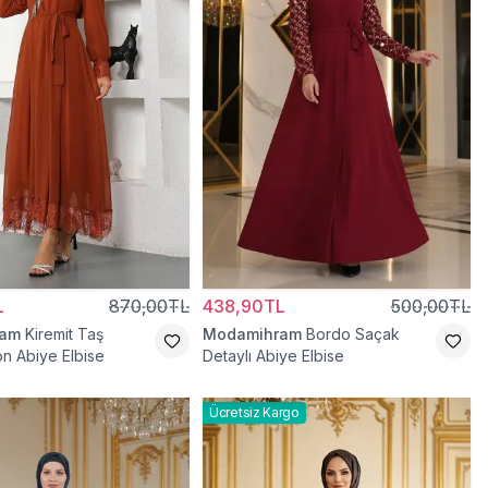
L
870,00TL
438,90TL
500,00TL
ram
Kiremit Taş
Modamihram
Bordo Saçak
on Abiye Elbise
Detaylı Abiye Elbise
Ücretsiz Kargo