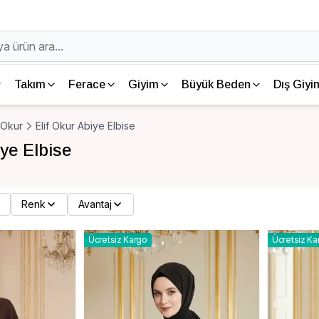
Takım
Ferace
Giyim
Büyük Beden
Dış Giyi
f Okur
Elif Okur Abiye Elbise
iye Elbise
Renk
Avantaj
Ücretsiz Kargo
Ücretsiz Ka