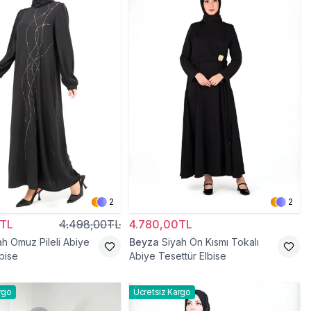
2
2
0TL
4.498,00TL
4.780,00TL
ah Omuz Pileli Abiye
Beyza
Siyah Ön Kısmı Tokalı
bise
Abiye Tesettür Elbise
rgo
Ücretsiz Kargo