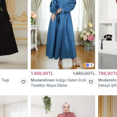
3
1.498,99TL
1.680,00TL
788,90T
 Taşlı
Modamihram
İndigo Saten İncili
Modamih
Tesettür Abiye Elbise
Detaylı Şif