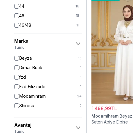
44
16
46
15
46/48
11
48
14
Marka
50
11
Tümü
52
9
Beyza
15
Standart
3
Dimar Butik
1
54
1
fzd
1
54/56
2
Fzd Filizzade
4
56
1
Modamihram
24
Shirosa
2
1.498,99TL
Modamihram
Beyaz 
Saten Abiye Elbise
Avantaj
Tümü