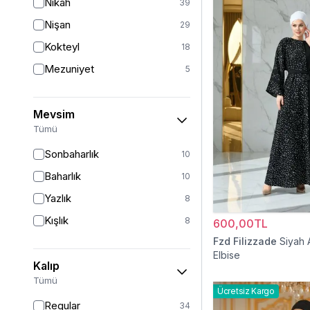
Nikah
39
Nişan
29
Kokteyl
18
Mezuniyet
5
Mevsim
Tümü
Sonbaharlık
10
Baharlık
10
Yazlık
8
Kışlık
8
600,00TL
Fzd Filizzade
Siyah 
Elbise
Kalıp
Tümü
Ücretsiz Kargo
Regular
34