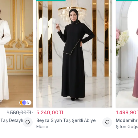
5
1.580,00TL
5.240,00TL
1.498,90
Taş Detaylı
Beyza
Siyah Taş Şeritli Abiye
Modamih
Elbise
Şifon Göğs
Abiye Elbi