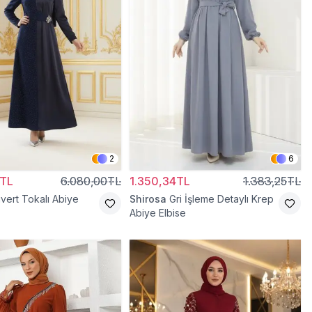
2
6
0TL
6.080,00TL
1.350,34TL
1.383,25TL
ivert Tokalı Abiye
Shirosa
Gri İşleme Detaylı Krep
Abiye Elbise