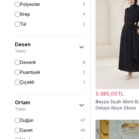
Polyester
5
Sarı
1
Krep
4
Kırmızı
1
Tül
2
Beyaz
1
Desen
Tümü
Desenli
8
Puantiyeli
2
Çiçekli
2
5.385,00TL
Beyza
Siyah Allerli 
Ortam
Detaylı Abiye Elbise
Tümü
Düğün
47
Davet
46