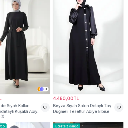
8
L
4.480,00TL
ade
Siyah Kolları
Beyza
Siyah Saten Detaylı Taş
idetaylı Kuşaklı Abiye
Düğmeli Tesettür Abiye Elbise
(
1
)
rgo
Ücretsiz Kargo