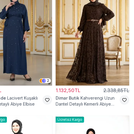
2
L
1.132,50TL
2.338,85TL
ade
Lacivert Kuşaklı
Dimar Butik
Kahverengi Uzun
taylı Abiye Elbise
Dantel Detaylı Kemerli Abiye
Elbise
rgo
Ücretsiz Kargo