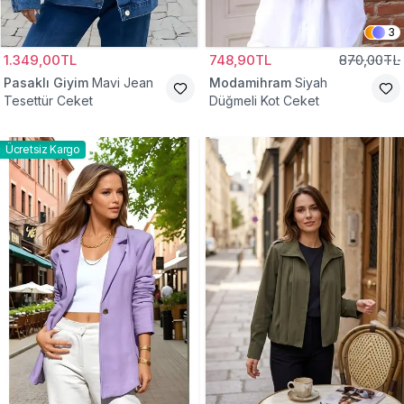
3
1.349,00TL
748,90TL
870,00TL
Pasaklı Giyim
Mavi Jean
Modamihram
Siyah
Tesettür Ceket
Düğmeli Kot Ceket
Ücretsiz Kargo