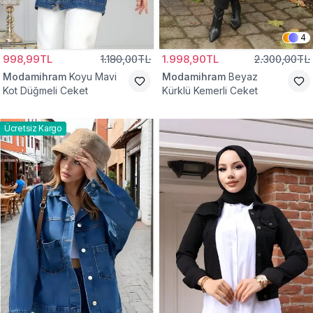
4
998,99TL
1.180,00TL
1.998,90TL
2.300,00TL
Modamihram
Koyu Mavi
Modamihram
Beyaz
Kot Düğmeli Ceket
Kürklü Kemerli Ceket
Ücretsiz Kargo