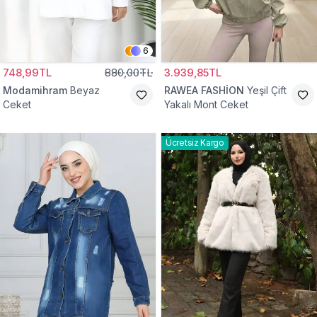
6
748,99TL
880,00TL
3.939,85TL
Modamihram
Beyaz
RAWEA FASHİON
Yeşil Çift
Ceket
Yakalı Mont Ceket
Ücretsiz Kargo