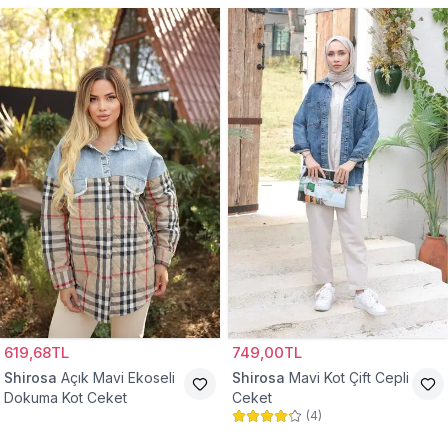
619,68TL
749,00TL
Shirosa
Açık Mavi Ekoseli
Shirosa
Mavi Kot Çift Cepli
Dokuma Kot Ceket
Ceket
(
4
)