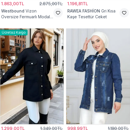
1.863,00TL
2.875,00TL
1.196,81TL
Westbound
Vizon
RAWEA FASHİON
Gri Kısa
Oversize Fermuarlı Modal
Kaşe Tesettür Ceket
Sweat Ceket
Ücretsiz Kargo
1.299,00TL
1.349,00TL
998,99TL
1.180,00TL