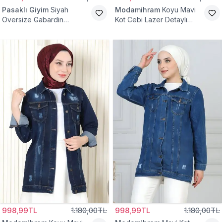
Pasaklı Giyim
Siyah
Modamihram
Koyu Mavi
Oversize Gabardin
Kot Cebi Lazer Detaylı
Tesettür Ceket
Ceket
998,99TL
1.180,00TL
998,99TL
1.180,00TL