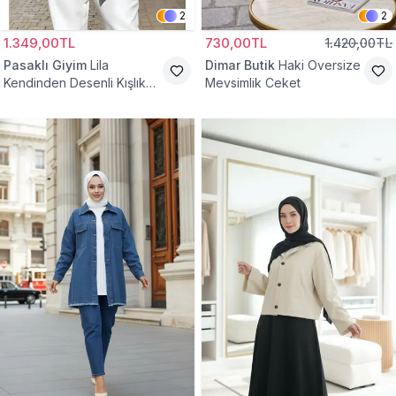
2
2
1.349,00TL
730,00TL
1.420,00TL
Pasaklı Giyim
Lila
Dimar Butik
Haki Oversize
Kendinden Desenli Kışlık
Mevsimlik Ceket
Astarlı Tek Düğmeli
Tesettür Ceket