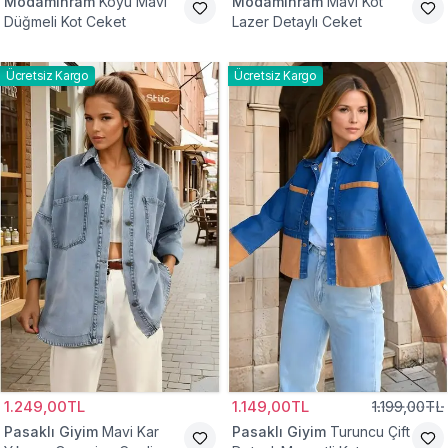
Modamihram
Koyu Mavi
Modamihram
Mavi Kot
Düğmeli Kot Ceket
Lazer Detaylı Ceket
Ücretsiz Kargo
Ücretsiz Kargo
1.249,00TL
1.149,00TL
1.199,00TL
Pasaklı Giyim
Mavi Kar
Pasaklı Giyim
Turuncu Çift