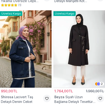
Yıkama Oversize Cepli
Detaylı Manşetli Kot
(
1
)
Düğmeli Tesettür Gömlek
Tesettür Ceket
Ceket
Ücretsiz Kargo
Ücretsiz Kargo
2
950,00TL
1.764,00TL
1.960,00TL
Shirosa
Lacivert Taş
Beyza
Siyah Uzun
Detaylı Denim Ceket
Bağlama Detaylı Tesettür