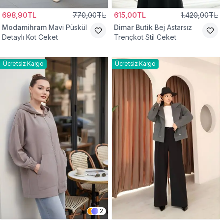
698,90TL
770,00TL
615,00TL
1.420,00TL
Modamihram
Mavi Püskül
Dimar Butik
Bej Astarsız
Detaylı Kot Ceket
Trençkot Stil Ceket
Ücretsiz Kargo
Ücretsiz Kargo
2