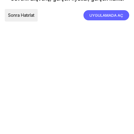
İade, İptal ve Değişim
Çerez Tercihleri
Tümünü Kabul Et
Sonra Hatırlat
UYGULAMADA AÇ
TESLIMAT ÜLKESI
Türkiye
© 2026 Devr-i Tesettür -
Her Hakkı Saklıdır
Çerez Tercihleri
Çerez Politikası