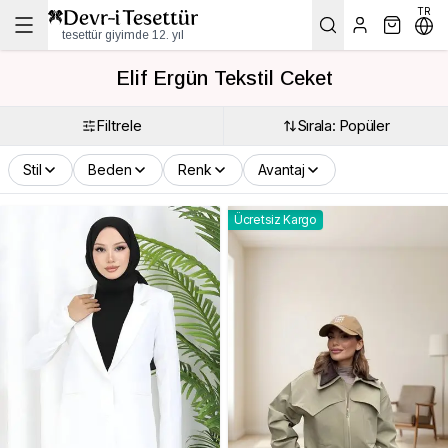
TR
tesettür giyimde 12. yıl
Elif Ergün Tekstil Ceket
Filtrele
Sırala: Popüler
Stil
Beden
Renk
Avantaj
Ücretsiz Kargo