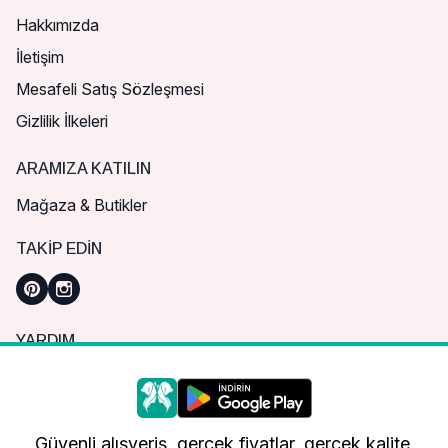
Hakkımızda
İletişim
Mesafeli Satış Sözleşmesi
Gizlilik İlkeleri
ARAMIZA KATILIN
Mağaza & Butikler
TAKIP EDIN
YARDIM
Sık Sorulan Sorular
Nasıl Sipariş Verebilirim?
Daha iyi bir alışveriş deneyimi için çerezleri
kullanıyoruz.
Kargo ve Teslimat
Güvenli alışveriş, gerçek fiyatlar, gerçek kalite.