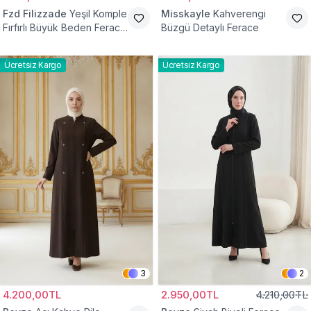
Fzd Filizzade
Yeşil Komple
Misskayle
Kahverengi
Fırfırlı Büyük Beden Ferace
Büzgü Detaylı Ferace
Elbise
Ücretsiz Kargo
Ücretsiz Kargo
3
2
4.200,00TL
2.950,00TL
4.210,00TL