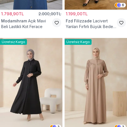
6
1.798,90TL
2.000,00TL
1.199,00TL
Modamihram
Açık Mavi
Fzd Filizzade
Lacivert
Beli Lastikli Kot Ferace
Yanları Fırfırlı Büyük Beden
Elbise Ferace
Ücretsiz Kargo
Ücretsiz Kargo
3
3