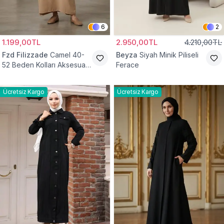
6
2
1.199,00TL
2.950,00TL
4.210,00TL
Fzd Filizzade
Camel 40-
Beyza
Siyah Minik Piliseli
52 Beden Kolları Aksesuar
Ferace
Detaylı Elbise Ferace
Ücretsiz Kargo
Ücretsiz Kargo