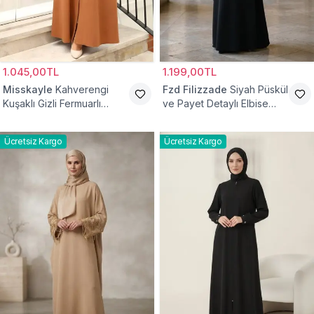
1.045,00TL
1.199,00TL
Misskayle
Kahverengi
Fzd Filizzade
Siyah Püskül
Kuşaklı Gizli Fermuarlı
ve Payet Detaylı Elbise
Ferace
Ferace
Ücretsiz Kargo
Ücretsiz Kargo