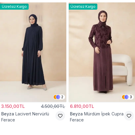
Ücretsiz Kargo
Ücretsiz Kargo
2
3
3.150,00TL
4.500,00TL
6.810,00TL
Beyza
Lacivert Nervürlü
Beyza
Mürdüm İpek Cupra
Ferace
Ferace