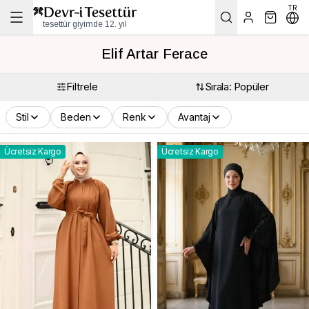
TR
tesettür giyimde 12. yıl
Elif Artar Ferace
Filtrele
Sırala: Popüler
Stil
Beden
Renk
Avantaj
Ücretsiz Kargo
Ücretsiz Kargo