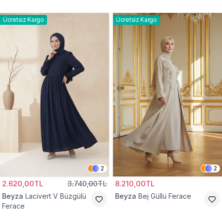
Ücretsiz Kargo
Ücretsiz Kargo
2
2
2.620,00TL
3.740,00TL
8.210,00TL
Beyza
Lacivert V Büzgülü
Beyza
Bej Güllü Ferace
Ferace