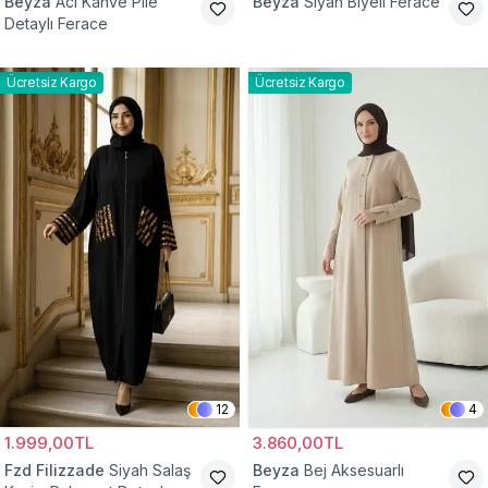
Beyza
Acı Kahve Pile
Beyza
Siyah Biyeli Ferace
Detaylı Ferace
Ücretsiz Kargo
Ücretsiz Kargo
12
4
1.999,00TL
3.860,00TL
Fzd Filizzade
Siyah Salaş
Beyza
Bej Aksesuarlı