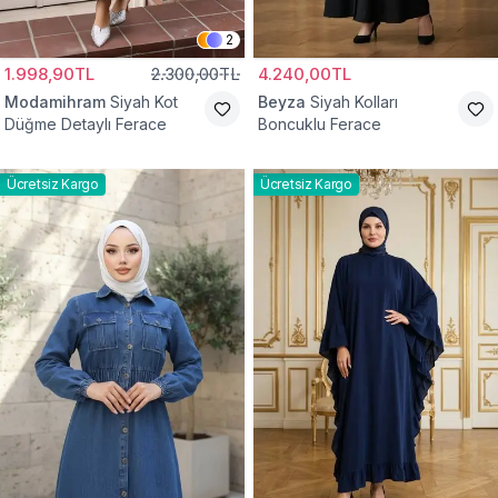
2
1.998,90TL
2.300,00TL
4.240,00TL
Modamihram
Siyah Kot
Beyza
Siyah Kolları
Düğme Detaylı Ferace
Boncuklu Ferace
Ücretsiz Kargo
Ücretsiz Kargo