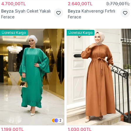
4.700,00TL
2.640,00TL
3.770,00TL
Beyza
Siyah Ceket Yakalı
Beyza
Kahverengi Fırfırlı
Ferace
Ferace
Ücretsiz Kargo
Ücretsiz Kargo
2
1.199,00TL
1.030,00TL