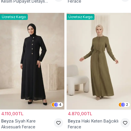
Kesim Pulpayet Detaylı
Ferace
Fermuarlı Ferace
Ücretsiz Kargo
Ücretsiz Kargo
4
2
4.110,00TL
4.870,00TL
Beyza
Siyah Kare
Beyza
Haki Keten Bağcıklı
Aksesuarlı Ferace
Ferace