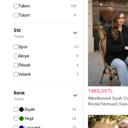
Takım
129
Tulum
8
Pantolon
151
Stil
Etek
19
Tümü
Pantolon Etek
2
Spor
23
Bluz & Gömlek
15
Abiye
6
Kazak
6
Piliseli
4
Eşofman
62
Volanlı
2
Şal
6
Bone
15
1.863,00TL
Renk
Ferace
126
Westbound
Siyah O
Tümü
Modal Fermuarlı Swea
Kap & Pardesü
23
Siyah
32
Trençkot
32
Yeşil
24
Hırka
4
Lacivert
22