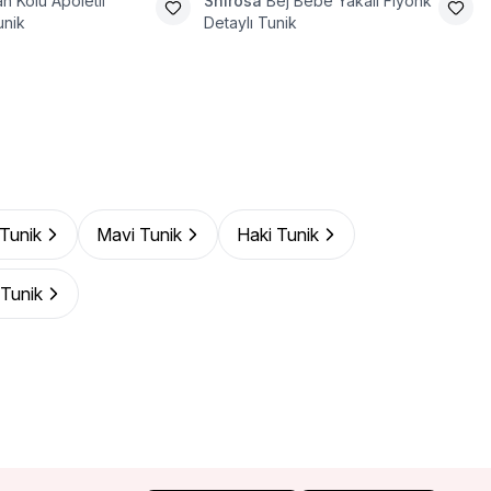
ah Kolu Apoletli
Shirosa
Bej Bebe Yakalı Fiyonk
unik
Detaylı Tunik
 Tunik
Mavi Tunik
Haki Tunik
Tunik