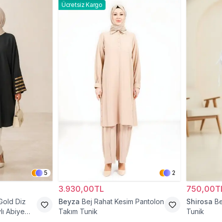
Ücretsiz Kargo
5
2
3.930,00TL
750,00T
Gold Diz
Beyza
Bej Rahat Kesim Pantolon
Shirosa
Be
lı Abiye
Takım Tunik
Tunik