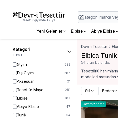
tesettür giyimde 12. yıl
Yeni Gelenler
Elbise
Abiye Elbise
Devr-i Tesettür
Elb
Kategori
Elbica Tunik
Tümü
54 ürün bulundu.
Giyim
582
Tesettürlü hanımların
Dış Giyim
287
modelleri arasından s
Aksesuar
21
Tesettür Mayo
281
Stil
Beden
Elbise
107
Ücretsiz Kargo
Abiye Elbise
47
Tunik
54