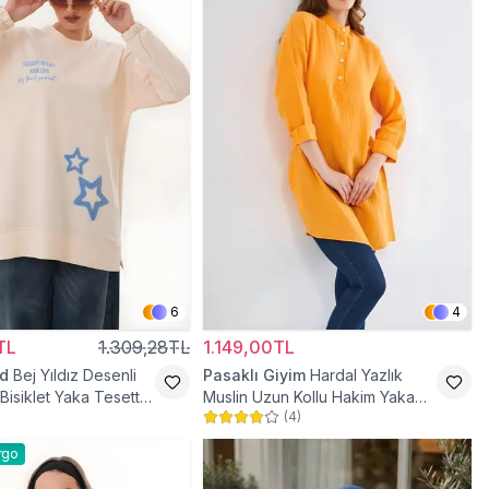
6
4
TL
1.309,28TL
1.149,00TL
d
Bej Yıldız Desenli
Pasaklı Giyim
Hardal Yazlık
Bisiklet Yaka Tesettür
Muslin Uzun Kollu Hakim Yaka
(
4
)
Cepli Tesettür Tunik
rgo