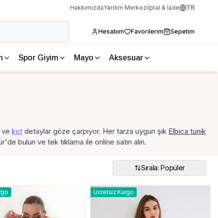
Hakkımızda
Yardım Merkezi
İptal & İade
TR
Hesabım
Favorilerim
Sepetim
m
Spor Giyim
Mayo
Aksesuar
ve
kot
detaylar göze çarpıyor. Her tarza uygun şık
Elbica tunik
'de bulun ve tek tıklama ile online satın alın.
Sırala: Popüler
rgo
Ücretsiz Kargo