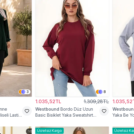
3
8
1.035,52TL
1.309,28TL
1.035,52
Anne
Westbound
Bordo Düz Uzun
Westboun
iseli Lastik
Basic Bisiklet Yaka Sweatshirt
Yaka Be Yo
Tesettür Tunik
Tunik
Ücretsiz Kargo
Ücretsiz Ka