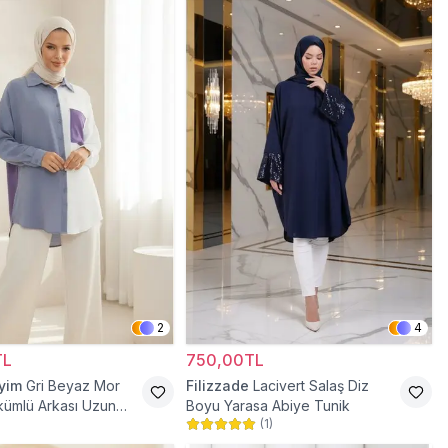
2
4
TL
750,00TL
iyim
Gri Beyaz Mor
Filizzade
Lacivert Salaş Diz
kümlü Arkası Uzun
Boyu Yarasa Abiye Tunik
(
1
)
nik