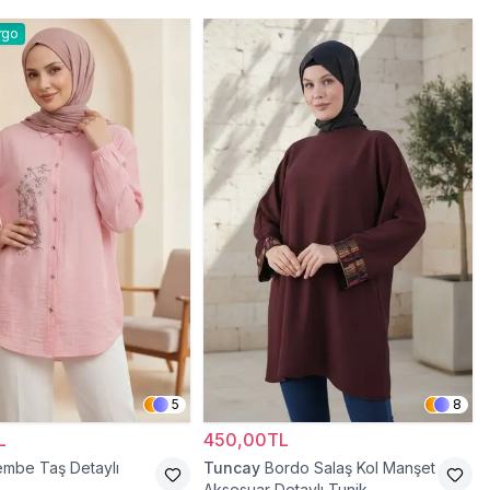
rgo
5
8
L
450,00TL
mbe Taş Detaylı
Tuncay
Bordo Salaş Kol Manşet
Aksesuar Detaylı Tunik