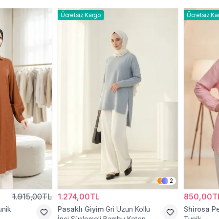
Ücretsiz Kargo
Ücretsiz Ka
2
1.915,00TL
1.274,00TL
850,00T
unik
Pasaklı Giyim
Gri Uzun Kollu
Shirosa
Pe
İnci Süslemeli Bambu Keten
Tunik