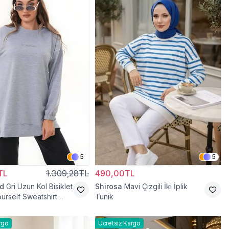
5
5
TL
1.309,28TL
490,00TL
d
Gri Uzun Kol Bisiklet
Shirosa
Mavi Çizgili İki İplik
urself Sweatshirt
Tunik
rgo
Ücretsiz Kargo