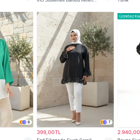
Tunik
Ücretsiz Ka
8
7
399,00TL
2.940,0