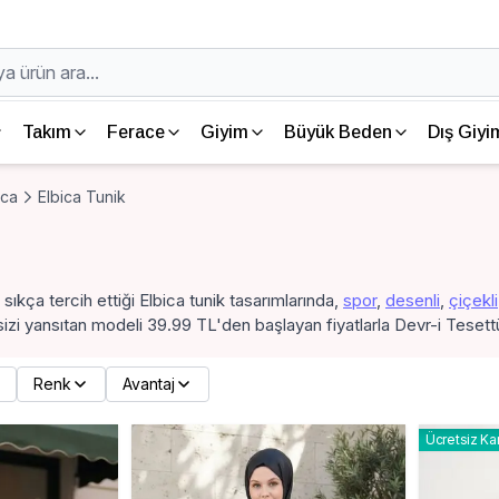
Takım
Ferace
Giyim
Büyük Beden
Dış Giyi
ica
Elbica Tunik
 sıkça tercih ettiği Elbica tunik tasarımlarında,
spor
,
desenli
,
çiçekli
izi yansıtan modeli 39.99 TL'den başlayan fiyatlarla Devr-i Tesettür
Renk
Avantaj
Ücretsiz Ka