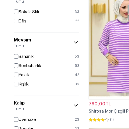
Tümü
Kırmızı
3
Sokak Stili
33
Gümüş
2
Ofis
22
Altın
1
Turkuaz
1
Mevsim
Tümü
Baharlık
53
Sonbaharlık
52
Yazlık
42
Kışlık
39
Kalıp
790,00TL
Tümü
Shirosa
Mor Çizgili 
Oversize
23
(
1
)
Regular
23