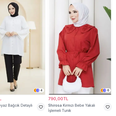
4
6
L
790,00TL
yaz Bağcık Detaylı
Shirosa
Kırmızı Bebe Yakalı
İşlemeli Tunik