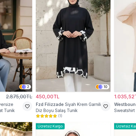
2
10
2.875,00TL
450,00TL
1.035,52
versize
Fzd Filizzade
Siyah Krem Garnili
Westboun
t Tunik
Diz Boyu Salaş Tunik
Sweatshirt 
(
1
)
Tunik
Ücretsiz Kargo
Ücretsiz Ka