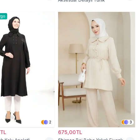
rgo
2
3
0TL
675,00TL