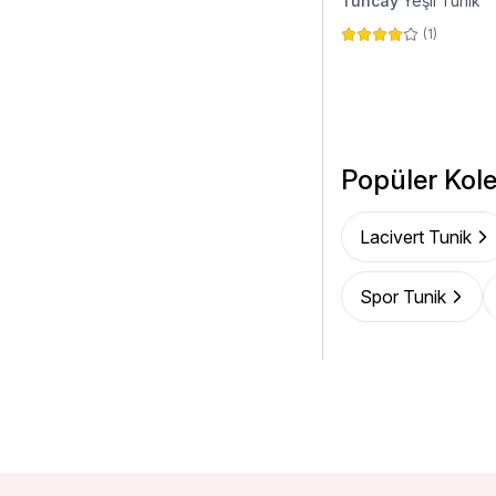
Tuncay
Yeşil Tunik
(
1
)
Popüler Kole
Lacivert Tunik
Spor Tunik