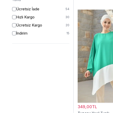
46/48
1
Ücretsiz İade
54
48
1
Hızlı Kargo
30
STANDART
1
Ücretsiz Kargo
20
İndirim
15
349,00TL