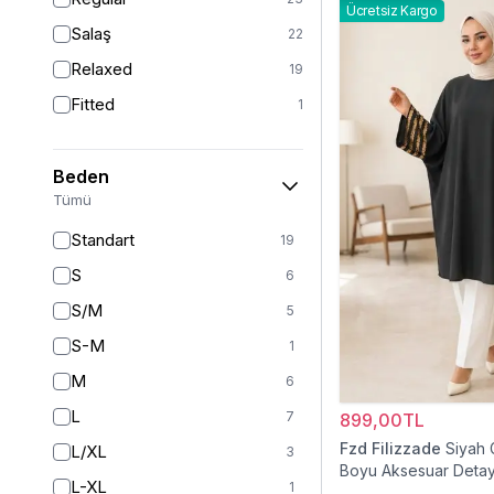
Ücretsiz Kargo
Salaş
22
Relaxed
19
Fitted
1
Beden
Tümü
Standart
19
S
6
S/M
5
S-M
1
M
6
L
7
899,00TL
Fzd Filizzade
Siyah 
L/XL
3
Boyu Aksesuar Detay
L-XL
1
Tunik