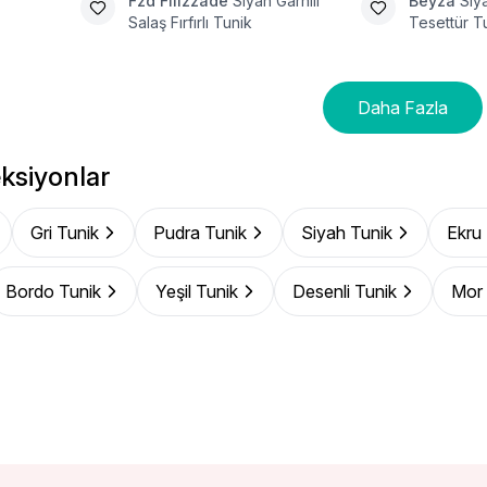
Fzd Filizzade
Siyah Garnili
Beyza
Siy
Salaş Fırfırlı Tunik
Tesettür T
Daha Fazla
ksiyonlar
Gri Tunik
Pudra Tunik
Siyah Tunik
Ekru
Bordo Tunik
Yeşil Tunik
Desenli Tunik
Mor 