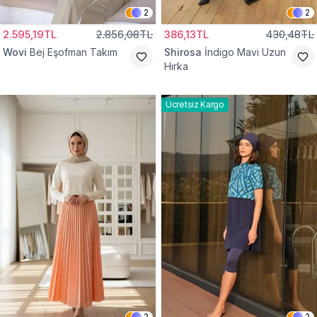
2
2
2.595,19TL
2.856,08TL
386,13TL
430,48TL
Wovi
Bej Eşofman Takım
Shirosa
İndigo Mavi Uzun
Hırka
Ücretsiz Kargo
2
2