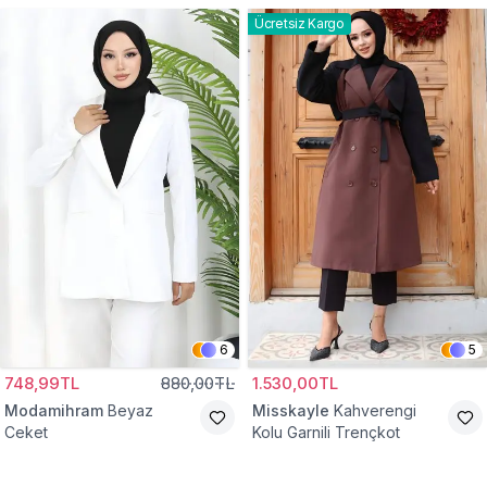
Ücretsiz Kargo
6
5
748,99TL
880,00TL
1.530,00TL
Modamihram
Beyaz
Misskayle
Kahverengi
Ceket
Kolu Garnili Trençkot