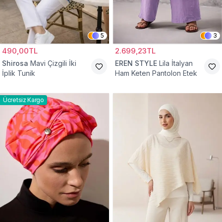
5
3
490,00TL
2.699,23TL
Shirosa
Mavi Çizgili İki
EREN STYLE
Lila İtalyan
İplik Tunik
Ham Keten Pantolon Etek
Ücretsiz Kargo