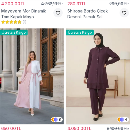
4.200,00TL
4.762,19TL
280,31TL
299,00TL
Mayovera
Mor Dinamik
Shirosa
Bordo Çiçek
Tam Kapalı Mayo
Desenli Pamuk Şal
(
1
)
Ücretsiz Kargo
Ücretsiz Kargo
8
4
650,00TL
4.050,00TL
8.100,00TL