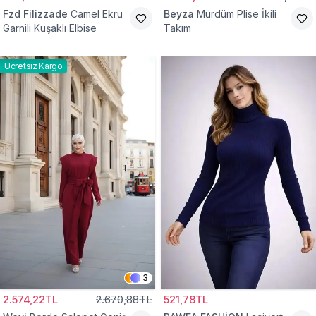
Fzd Filizzade
Camel Ekru
Beyza
Mürdüm Plise İkili
Garnili Kuşaklı Elbise
Takım
Ücretsiz Kargo
3
2.574,22TL
2.670,88TL
521,78TL