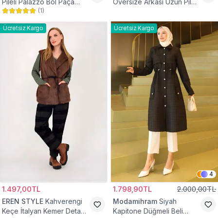
Pileli Palazzo Bol Paça
Oversize Arkası Uzun Pileli
(
1
)
Yüksek Bel Tesettür
Kollu Keten Gömlek Tunik
Pantolon
Ücretsiz Kargo
Ücretsiz Kargo
4
1.497,00TL
1.798,90TL
2.000,00TL
EREN STYLE
Kahverengi
Modamihram
Siyah
Keçe İtalyan Kemer Detaylı
Kapitone Düğmeli Beli