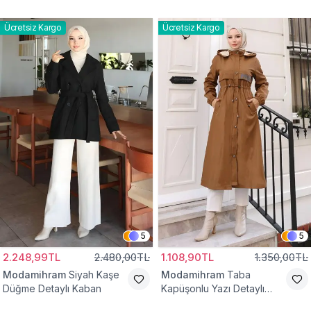
Yelek
Bağcıklı Kap
Ücretsiz Kargo
Ücretsiz Kargo
5
5
2.248,99TL
2.480,00TL
1.108,90TL
1.350,00TL
Modamihram
Siyah Kaşe
Modamihram
Taba
Düğme Detaylı Kaban
Kapüşonlu Yazı Detaylı
Mont