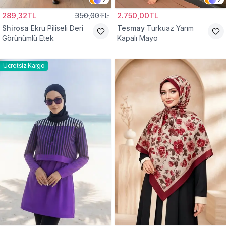
289,32TL
350,00TL
2.750,00TL
Shirosa
Ekru Piliseli Deri
Tesmay
Turkuaz Yarım
Görünümlü Etek
Kapalı Mayo
Ücretsiz Kargo