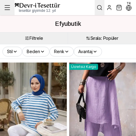
TR
tesettür giyimde 12. yıl
Efyubutik
Filtrele
Sırala: Popüler
Stil
Beden
Renk
Avantaj
Ücretsiz Kargo