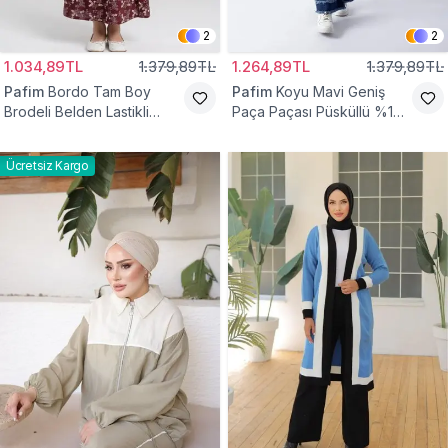
2
2
1.034,89TL
1.379,89TL
1.264,89TL
1.379,89TL
Pafim
Bordo Tam Boy
Pafim
Koyu Mavi Geniş
Brodeli Belden Lastikli
Paça Paçası Püsküllü %100
Pamuk Kız Çocuk Etek
Pamuk Kız Çocuk Kot
Pantolon
Ücretsiz Kargo