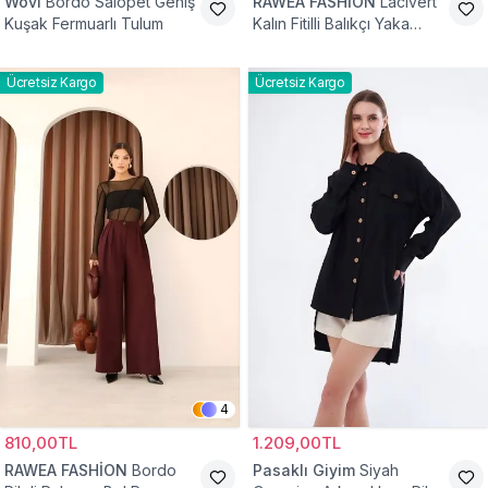
Wovi
Bordo Salopet Geniş
RAWEA FASHİON
Lacivert
Kuşak Fermuarlı Tulum
Kalın Fitilli Balıkçı Yaka
Pamuklu Triko Kazak
Ücretsiz Kargo
Ücretsiz Kargo
4
810,00TL
1.209,00TL
RAWEA FASHİON
Bordo
Pasaklı Giyim
Siyah