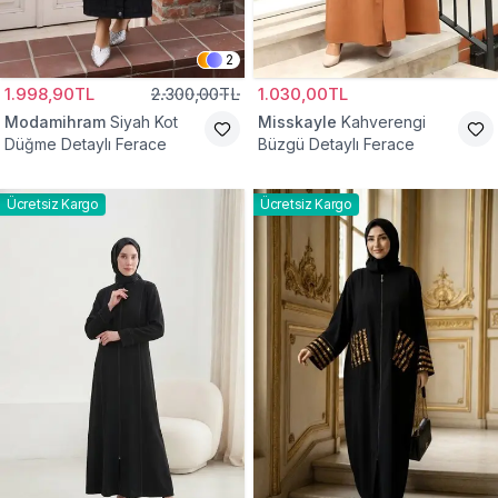
2
1.998,90TL
2.300,00TL
1.030,00TL
Modamihram
Siyah Kot
Misskayle
Kahverengi
Düğme Detaylı Ferace
Büzgü Detaylı Ferace
Ücretsiz Kargo
Ücretsiz Kargo