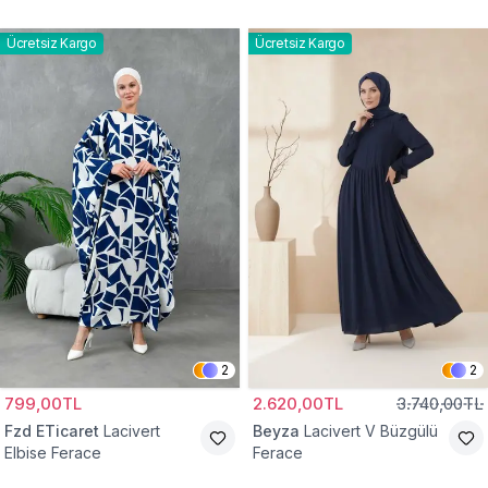
Elbise Ferace
Ücretsiz Kargo
Ücretsiz Kargo
2
2
799,00TL
2.620,00TL
3.740,00TL
Fzd ETicaret
Lacivert
Beyza
Lacivert V Büzgülü
Elbise Ferace
Ferace