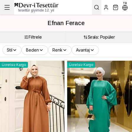
TR
tesettür giyimde 12. yıl
Efnan Ferace
Filtrele
Sırala: Popüler
Stil
Beden
Renk
Avantaj
Ücretsiz Kargo
Ücretsiz Kargo