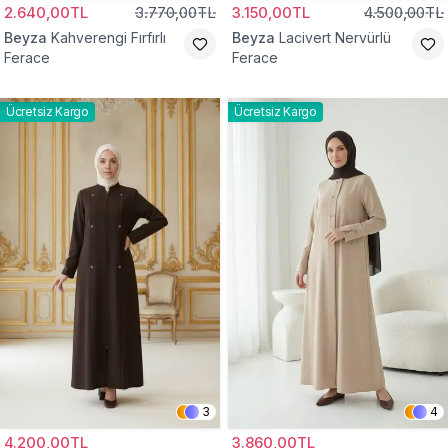
2.640,00TL
3.770,00TL
3.150,00TL
4.500,00TL
Beyza
Kahverengi Fırfırlı
Beyza
Lacivert Nervürlü
Ferace
Ferace
Ücretsiz Kargo
Ücretsiz Kargo
3
4
4.200,00TL
3.860,00TL