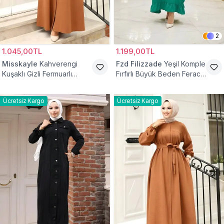
2
1.045,00TL
1.199,00TL
Misskayle
Kahverengi
Fzd Filizzade
Yeşil Komple
Kuşaklı Gizli Fermuarlı
Fırfırlı Büyük Beden Ferace
Ferace
Elbise
Ücretsiz Kargo
Ücretsiz Kargo