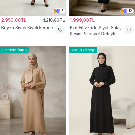
2
12
2.950,00TL
4.210,00TL
1.999,00TL
Beyza
Siyah Biyeli Ferace
Fzd Filizzade
Siyah Salaş
Kesim Pulpayet Detaylı
Fermuarlı Ferace
Ücretsiz Kargo
Ücretsiz Kargo