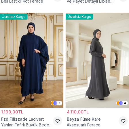
Beli Lastikli Kot Ferace
ve Payet Detaylı Elbise
Ferace
Ücretsiz Kargo
Ücretsiz Kargo
7
4
1.199,00TL
4.110,00TL
Fzd Filizzade
Lacivert
Beyza
Füme Kare
Yanları Fırfırlı Büyük Beden
Aksesuarlı Ferace