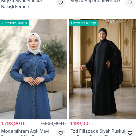
Beyza
Siyah Boncuk
Beyza
Bej Robalı Ferace
Nakışlı Ferace
Ücretsiz Kargo
Ücretsiz Kargo
1.798,90TL
2.000,00TL
1.199,00TL
Modamihram
Açık Mavi
Fzd Filizzade
Siyah Püskül