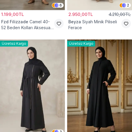
6
2
1.199,00TL
2.950,00TL
4.210,00TL
Fzd Filizzade
Camel 40-
Beyza
Siyah Minik Piliseli
52 Beden Kolları Aksesuar
Ferace
Detaylı Elbise Ferace
Ücretsiz Kargo
Ücretsiz Kargo
3