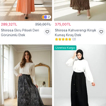
2
289,32TL
350,00TL
375,00TL
Shirosa
Ekru Piliseli Deri
Shirosa
Kahverengi Kırışık
Görünümlü Etek
Kumaş Kıraş Etek
(
2
)
Ücretsiz Kargo