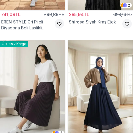
2
741,08TL
796,86TL
285,94TL
328,13TL
EREN STYLE
Gri Pileli
Shirosa
Siyah Kraş Etek
Diyagona Beli Lastikli
Pamuklu Etek
Ücretsiz Kargo
3