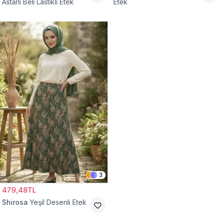
Astarlı Beli Lastikli Etek
Etek
3
479,48TL
Shirosa
Yeşil Desenli Etek