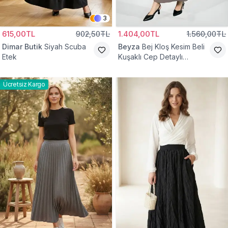
3
615,00TL
902,50TL
1.404,00TL
1.560,00TL
Dimar Butik
Siyah Scuba
Beyza
Bej Kloş Kesim Beli
Etek
Kuşaklı Cep Detaylı
Tesettür Etek
Ücretsiz Kargo