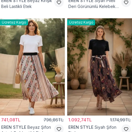
EREN STYLE
Beyaz Kırışık
EREN STYLE
Siyah Pileli
Beli Lastikli Etek
Deri Görünümlü Kelebek
ve Taş Detaylı Pamuklu
Viskon Etek
Ücretsiz Kargo
Ücretsiz Kargo
741,08TL
796,86TL
1.092,74TL
1.174,99TL
EREN STYLE
Beyaz Şifon
EREN STYLE
Siyah Şifon