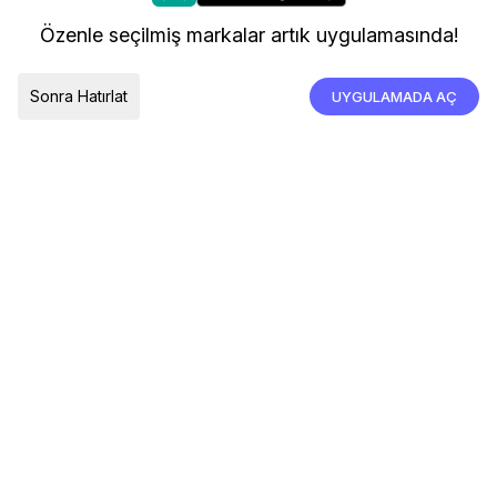
kullanıyoruz.
Kargo ve Teslimat
Özenle seçilmiş markalar artık uygulamasında!
İade, İptal ve Değişim
Çerez Tercihleri
Tümünü Kabul Et
Sonra Hatırlat
UYGULAMADA AÇ
TESLIMAT ÜLKESI
Türkiye
© 2026 Devr-i Tesettür -
Her Hakkı Saklıdır