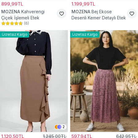
899,99TL
1.199,99TL
MOZENA
Kahverengi
MOZENA
Bej Ekose
Çiçek İşlemeli Etek
Desenli Kemer Detaylı Etek
(
6
)
Ücretsiz Kargo
Ücretsiz Kargo
2
1.120,50TL
1.245,00TL
597,94TL
642,95TL