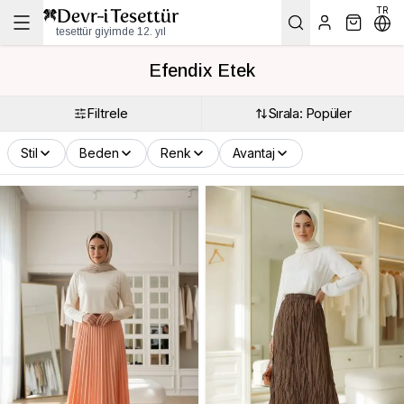
TR
tesettür giyimde 12. yıl
Efendix Etek
Filtrele
Sırala: Popüler
Stil
Beden
Renk
Avantaj