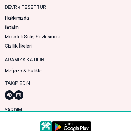
DEVR-I TESETTÜR
Hakkımızda
İletişim
Mesafeli Satış Sözleşmesi
Gizlilik İlkeleri
ARAMIZA KATILIN
Mağaza & Butikler
TAKIP EDIN
YARDIM
Sık Sorulan Sorular
Nasıl Sipariş Verebilirim?
Daha iyi bir alışveriş deneyimi için çerezleri