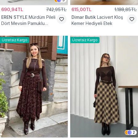
690,94TL
742,95TL
615,00TL
1.188,85TL
EREN STYLE
Mürdüm Pileli
Dimar Butik
Lacivert Kloş
Dört Mevsim Pamuklu
Kemer Hediyeli Etek
Dokuma Viskon Etek
Ücretsiz Kargo
Ücretsiz Kargo
2