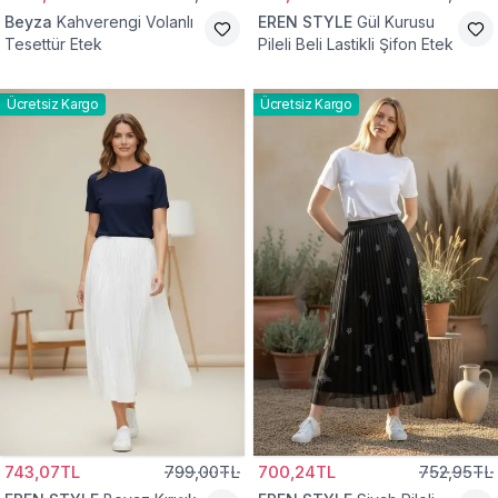
Beyza
Kahverengi Volanlı
EREN STYLE
Gül Kurusu
Tesettür Etek
Pileli Beli Lastikli Şifon Etek
Ücretsiz Kargo
Ücretsiz Kargo
743,07TL
799,00TL
700,24TL
752,95TL