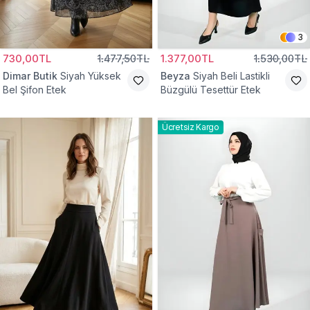
3
730,00TL
1.477,50TL
1.377,00TL
1.530,00TL
Dimar Butik
Siyah Yüksek
Beyza
Siyah Beli Lastikli
Bel Şifon Etek
Büzgülü Tesettür Etek
Ücretsiz Kargo