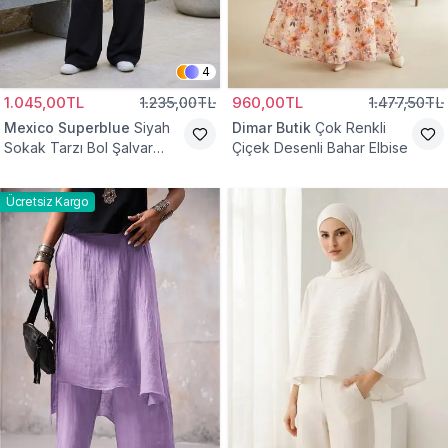
4
1.045,00TL
1.235,00TL
960,00TL
1.477,50TL
Mexico Superblue
Siyah
Dimar Butik
Çok Renkli
Sokak Tarzı Bol Şalvar
Çiçek Desenli Bahar Elbise
Pantolon
Ücretsiz Kargo