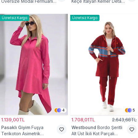
Oversize Modal Fermuarlı
Keçe İtalyan Kemer Detaylı
Sweat Tunik
Yelek
Ücretsiz Kargo
Ücretsiz Kargo
4
5
1.139,00TL
1.708,01TL
2.643,68TL
Pasaklı Giyim
Fuşya
Westbound
Bordo Şeritli
Terikoton Asimetrik
Alt Üst İkili Kot Parçalı