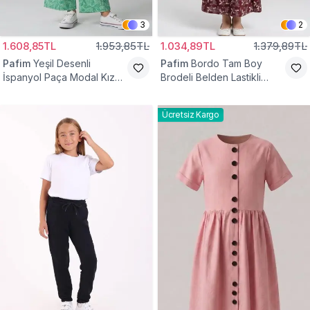
3
2
1.608,85TL
1.953,85TL
1.034,89TL
1.379,89TL
Pafim
Yeşil Desenli
Pafim
Bordo Tam Boy
İspanyol Paça Modal Kız
Brodeli Belden Lastikli
Çocuk Takım
Pamuk Kız Çocuk Etek
Ücretsiz Kargo