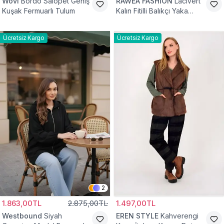
Wovi
Bordo Salopet Geniş
RAWEA FASHİON
Lacivert
Kuşak Fermuarlı Tulum
Kalın Fitilli Balıkçı Yaka
Pamuklu Triko Kazak
Ücretsiz Kargo
Ücretsiz Kargo
2
1.863,00TL
2.875,00TL
1.497,00TL
Westbound
Siyah
EREN STYLE
Kahverengi