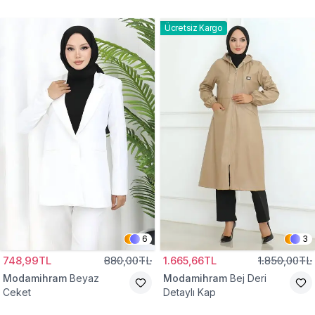
Gömlek Tunik
Eşofman Takım
Ücretsiz Kargo
6
3
748,99TL
880,00TL
1.665,66TL
1.850,00TL
Modamihram
Beyaz
Modamihram
Bej Deri
Ceket
Detaylı Kap