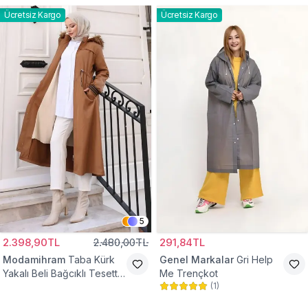
Ücretsiz Kargo
Ücretsiz Kargo
5
2.398,90TL
2.480,00TL
291,84TL
Modamihram
Taba Kürk
Genel Markalar
Gri Help
Yakalı Beli Bağcıklı Tesettür
Me Trençkot
(
1
)
Mont