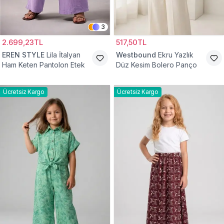
3
2.699,23TL
517,50TL
EREN STYLE
Lila İtalyan
Westbound
Ekru Yazlık
Ham Keten Pantolon Etek
Düz Kesim Bolero Panço
Ücretsiz Kargo
Ücretsiz Kargo