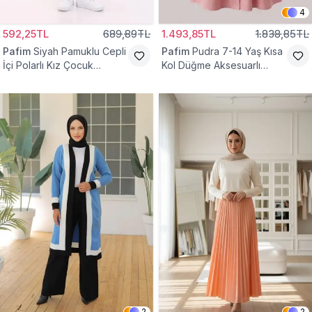
4
592,25TL
689,89TL
1.493,85TL
1.838,85TL
Pafim
Siyah Pamuklu Cepli
Pafim
Pudra 7-14 Yaş Kısa
İçi Polarlı Kız Çocuk
Kol Düğme Aksesuarlı
Eşofman Altı
Pamuk Kız Çocuk Elbise
2
2