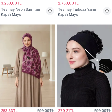
3.250,00TL
2.750,00TL
Tesmay
Neon Sarı Tam
Tesmay
Turkuaz Yarım
Kapalı Mayo
Kapalı Mayo
253,33TL
299,00TL
279,21TL
299,00TL