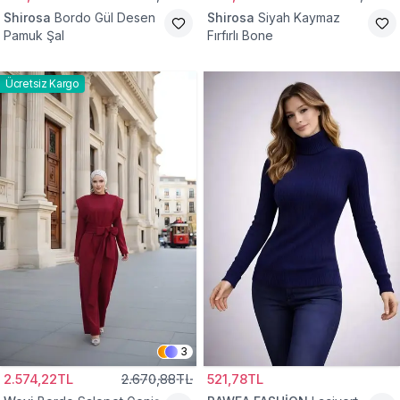
Shirosa
Bordo Gül Desen
Shirosa
Siyah Kaymaz
Pamuk Şal
Fırfırlı Bone
Ücretsiz Kargo
3
2.574,22TL
2.670,88TL
521,78TL