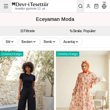
TR
tesettür giyimde 12. yıl
Eceyaman Moda
Filtrele
Sırala: Popüler
Stil
Beden
Renk
Avantaj
Ücretsiz Kargo
Ücretsiz Kargo