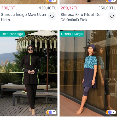
386,13TL
430,48TL
289,32TL
350,00TL
Shirosa
İndigo Mavi Uzun
Shirosa
Ekru Piliseli Deri
Hırka
Görünümlü Etek
Ücretsiz Kargo
Ücretsiz Kargo
2
2